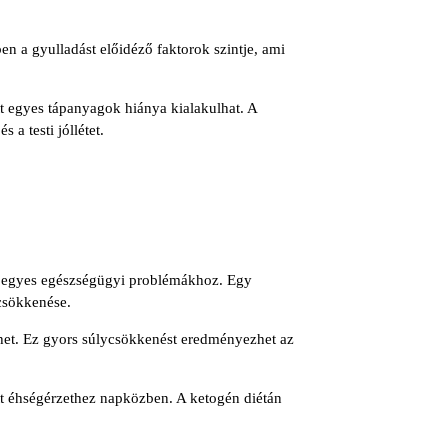
en a gyulladást előidéző faktorok szintje, ami
tt egyes tápanyagok hiánya kialakulhat. A
a testi jóllétet.
és egyes egészségügyi problémákhoz. Egy
 csökkenése.
ethet. Ez gyors súlycsökkenést eredményezhet az
tett éhségérzethez napközben. A ketogén diétán