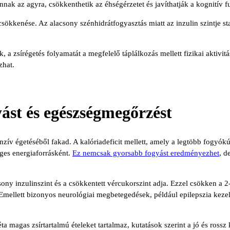
annak az agyra, csökkenthetik az éhségérzetet és javíthatják a kognitív f
sökkenése. Az alacsony szénhidrátfogyasztás miatt az inzulin szintje sta
 zsírégetés folyamatát a megfelelő táplálkozás mellett fizikai aktivitás
zhat.
yást és egészségmegőrzést
enzív égetéséből fakad. A kalóriadeficit mellett, amely a legtöbb fogyó
eges energiaforrásként.
Ez nemcsak gyorsabb fogyást eredményezhet
, d
sony inzulinszint és a csökkentett vércukorszint adja. Ezzel csökken a 
mellett bizonyos neurológiai megbetegedések, például epilepszia kezelé
iéta magas zsírtartalmú ételeket tartalmaz, kutatások szerint a jó és ross