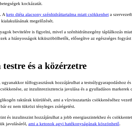
 betegségek kockázatát.
e. A
keto diéta alacsony szénhidráttartalma miatt csökkenhet
a szervezetb
ek kialakulásának megelőzését.
nyagok bevitelére is figyelni, mivel a szénhidrátszegény táplálkozás mia
ezek a hiányosságok kiküszöbölhetők, elősegítve az egészséges fogyást és 
testre és a közérzetre
nak, ugyanakkor túlfogyasztásuk hozzájárulhat a testsúlygyarapodáshoz 
csökkenése, az inzulinrezisztencia javulása és a gyulladásos markerek
 glikogén raktárak kiürülését, ami a vízvisszatartás csökkenéséhez vez
ár ez nem tükrözi tényleges zsírégetést.
rszint és inzulinszint hozzájárulhat a jobb energiaszintekhez és csökken
ük javulásáról,
ami a ketonok agyi hatékonyságának köszönhető
.