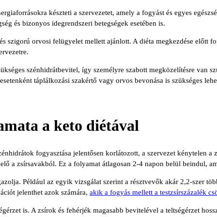
nergiaforrásokra készteti a szervezetet, amely a fogyást és egyes egészs
egség és bizonyos idegrendszeri betegségek esetében is.
 szigorú orvosi felügyelet mellett ajánlott. A diéta megkezdése előtt 
ervezetre.
ükséges szénhidrátbevitel, így személyre szabott megközelítésre van s
 esetenként táplálkozási szakértő vagy orvos bevonása is szükséges lehe
yamata a keto diétával
énhidrátok fogyasztása jelentősen korlátozott, a szervezet kénytelen a z
 elő a zsírsavakból. Ez a folyamat átlagosan 2-4 napon belül beindul, am
lja. Például az egyik vizsgálat szerint a résztvevők akár 2,2-szer több 
vációt jelenthet azok számára,
akik a fogyás mellett a testzsírszázalék c
égérzet is. A zsírok és fehérjék magasabb bevitelével a teltségérzet hoss