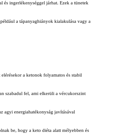
gal és ingerlékenységgel járhat. Ezek a tünetek
 például a tápanyaghiányok kialakulása vagy a
t elérésekor a ketonok folyamatos és stabil
an szabadul fel, ami elkerüli a vércukorszint
az agyi energiahatékonyság javításával
lnak be, hogy a keto diéta alatt mélyebben és