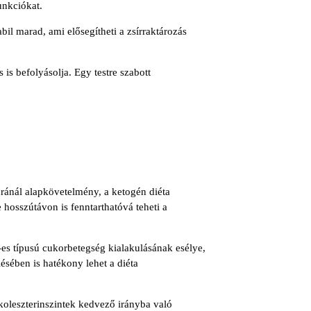
unkciókat.
bil marad, ami elősegítheti a zsírraktározás
 is befolyásolja. Egy testre szabott
kúránál alapkövetelmény, a ketogén diéta
e hosszútávon is fenntarthatóvá teheti a
2-es típusú cukorbetegség kialakulásának esélye,
sében is hatékony lehet a diéta
z koleszterinszintek kedvező irányba való