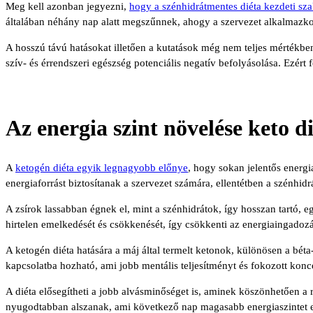
Meg kell azonban jegyezni,
hogy a szénhidrátmentes diéta kezdeti sz
általában néhány nap alatt megszűnnek, ahogy a szervezet alkalmazko
A hosszú távú hatásokat illetően a kutatások még nem teljes mértékb
szív- és érrendszeri egészség potenciális negatív befolyásolása. Ezért 
Az energia szint növelése keto d
A
ketogén diéta egyik legnagyobb előnye
, hogy sokan jelentős energi
energiaforrást biztosítanak a szervezet számára, ellentétben a szénhid
A zsírok lassabban égnek el, mint a szénhidrátok, így hosszan tartó, eg
hirtelen emelkedését és csökkenését, így csökkenti az energiaingadozás
A ketogén diéta hatására a máj által termelt ketonok, különösen a bét
kapcsolatba hozható, ami jobb mentális teljesítményt és fokozott kon
A diéta elősegítheti a jobb alvásminőséget is, aminek köszönhetően a
nyugodtabban alszanak, ami következő nap magasabb energiaszintet