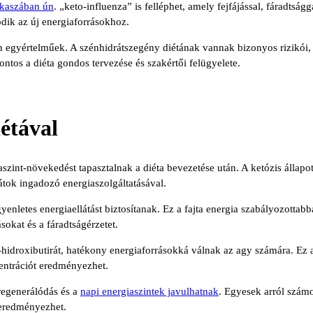
akaszában ún
. „keto-influenza” is felléphet, amely fejfájással, fáradtság
dik az új energiaforrásokhoz.
en egyértelműek. A szénhidrátszegény diétának vannak bizonyos rizikói,
fontos a diéta gondos tervezése és szakértői felügyelete.
iétával
aszint-növekedést tapasztalnak a diéta bevezetése után. A ketózis állapo
rátok ingadozó energiaszolgáltatásával.
yenletes energiaellátást biztosítanak. Ez a fajta energia szabályozottabb
okat és a fáradtságérzetet.
a-hidroxibutirát, hatékony energiaforrásokká válnak az agy számára. Ez 
centrációt eredményezhet.
 regenerálódás és a
napi energiaszintek javulhatnak
. Egyesek arról számo
 eredményezhet.