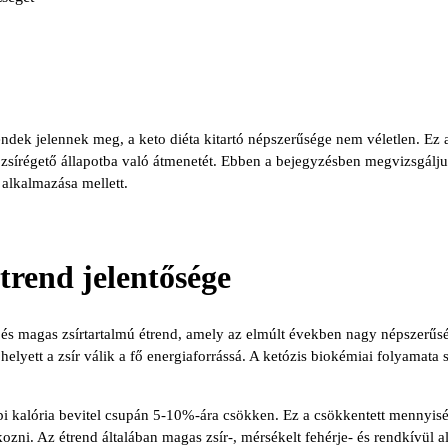
ndek jelennek meg, a keto diéta kitartó népszerűsége nem véletlen. Ez 
k zsírégető állapotba való átmenetét. Ebben a bejegyzésben megvizsgálju
alkalmazása mellett.
étrend jelentősége
 és magas zsírtartalmú étrend, amely az elmúlt években nagy népszerűség
 helyett a zsír válik a fő energiaforrássá. A ketózis biokémiai folyamata
napi kalória bevitel csupán 5-10%-ára csökken. Ez a csökkentett mennyisé
kozni. Az étrend általában magas zsír-, mérsékelt fehérje- és rendkívül a