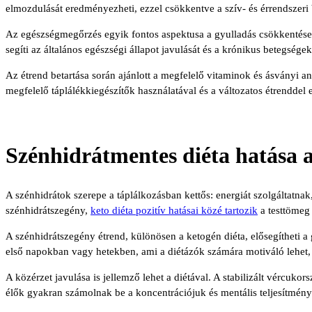
elmozdulását eredményezheti, ezzel csökkentve a szív- és érrendszeri
Az egészségmegőrzés egyik fontos aspektusa a gyulladás csökkentés
segíti az általános egészségi állapot javulását és a krónikus betegség
Az étrend betartása során ajánlott a megfelelő vitaminok és ásványi a
megfelelő táplálékkiegészítők használatával és a változatos étrenddel 
Szénhidrátmentes diéta hatása a 
A szénhidrátok szerepe a táplálkozásban kettős: energiát szolgáltat
szénhidrátszegény,
keto diéta pozitív hatásai közé tartozik
a testtömeg 
A szénhidrátszegény étrend, különösen a ketogén diéta, elősegítheti a
első napokban vagy hetekben, ami a diétázók számára motiváló lehet, b
A közérzet javulása is jellemző lehet a diétával. A stabilizált vércuko
élők gyakran számolnak be a koncentrációjuk és mentális teljesítmény