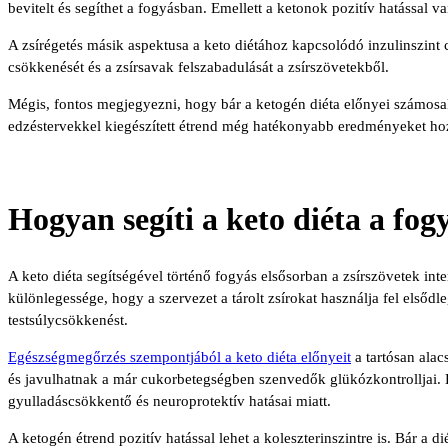
bevitelt és segíthet a fogyásban. Emellett a ketonok pozitív hatással v
A zsírégetés másik aspektusa a keto diétához kapcsolódó inzulinszint c
csökkenését és a zsírsavak felszabadulását a zsírszövetekből.
Mégis, fontos megjegyezni, hogy bár a ketogén diéta előnyei számosak, a
edzéstervekkel kiegészített étrend még hatékonyabb eredményeket ho
Hogyan segíti a keto diéta a fog
A keto diéta segítségével történő fogyás elsősorban a zsírszövetek int
különlegessége, hogy a szervezet a tárolt zsírokat használja fel elsődl
testsúlycsökkenést.
Egészségmegőrzés szempontjából a keto diéta előnyeit
a tartósan alac
és javulhatnak a már cukorbetegségben szenvedők glükózkontrolljai. E
gyulladáscsökkentő és neuroprotektív hatásai miatt.
A ketogén étrend pozitív hatással lehet a koleszterinszintre is. Bár a d