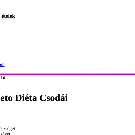
 ételek
com
dái
eto Diéta Csodái
zséget