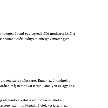
a ketogén étrend egy egyedülálló módszert kínál a
k azokat a diéta előnyeit, amelyek miatt egyre
re tett szert világszerte. Ennek az étrendnek a
 során a máj ketonokat termel, amelyek az agy és a
g elegendő a ketózis előidézésére, ahol a
lacsony szénhidráttartalmú ételeket tartalmaz.