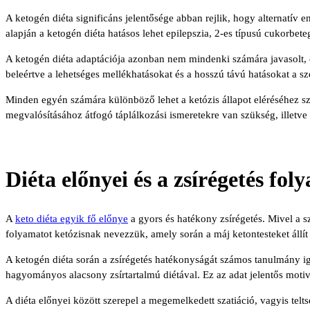
A ketogén diéta significáns jelentősége abban rejlik, hogy alternatív e
alapján a ketogén diéta hatásos lehet epilepszia, 2-es típusú cukorbet
A ketogén diéta adaptációja azonban nem mindenki számára javasolt, és
beleértve a lehetséges mellékhatásokat és a hosszú távú hatásokat a sz
Minden egyén számára különböző lehet a ketózis állapot eléréséhez sz
megvalósításához átfogó táplálkozási ismeretekre van szükség, illetve
Diéta előnyei és a zsírégetés fol
A
keto diéta egyik fő előnye
a gyors és hatékony zsírégetés. Mivel a sz
folyamatot ketózisnak nevezzük, amely során a máj ketontesteket állít
A ketogén diéta során a zsírégetés hatékonyságát számos tanulmány igazo
hagyományos alacsony zsírtartalmú diétával. Ez az adat jelentős moti
A diéta előnyei között szerepel a megemelkedett szatiáció, vagyis telts