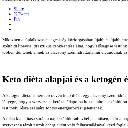
Share
Tweet
Pin
Miközben a táplálkozás és egészség körforgásában újabb és újabb étre
szénhidrátbevitel drasztikus csökkentése által, hogy elősegítse testün
többen döntenek ennek az alacsony szénhidráttartalmú életmódnak az 
Keto diéta alapjai és a ketogén 
A ketogén diéta, ismertebb nevén keto diéta, egy alacsony szénhidrát-
lényege, hogy a szervezetet ketózis állapotba hozza, ahol a szénhidrát
test többi része számára fontos energiaforrást jelentenek.
A diéta kialakítása során a napi szénhidrátbevitel jelentősen, akár a 
szervezet a tárolt zsírok energiaként való felhasználásával kezd foglal