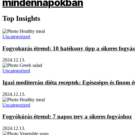
Top Insights
Uncategorized
Fogyokurás étrend: 10 hatékony tipp a sikeres fogyá
2024.12.13.
Uncategorized
Igazi mediterrán diéta receptek: Egészséges és finom é
2024.12.13.
Uncategorized
Fogyókúrás étrend: 7 napos terv a sikeres fogyáshoz
2024.12.13.