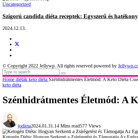
Uncategorized
Szigorú candida diéta receptek: Egyszerű és hatékony
2024.12.13.
© Copyright 2022 Jellywp. All rights reserved powered by
Jellywp.
Home
diéták
keto diéta
Szénhidrátmentes Életmód: A Keto Diéta Cso
keto diéta
Szénhidrátmentes Életmód: A K
jodieta
2024.01.31.
14 Mins read
577 Views
Ketogén Diéta: Hogyan Serkenti a Zsírégetést és Támogatja Az Egés