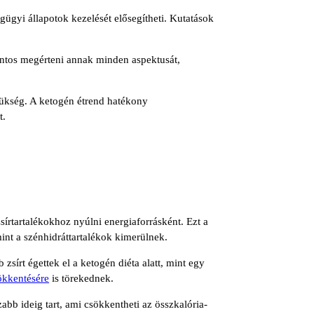
égügyi állapotok kezelését elősegítheti. Kutatások
fontos megérteni annak minden aspektusát,
zükség. A ketogén étrend hatékony
t.
sírtartalékokhoz nyúlni energiaforrásként. Ezt a
int a szénhidráttartalékok kimerülnek.
zsírt égettek el a ketogén diéta alatt, mint egy
sökkentésére
is törekednek.
zabb ideig tart, ami csökkentheti az összkalória-