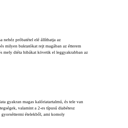
 nehéz próbatétel elé állíthatja az
 és milyen buktatókat rejt magában az étterem
és mely diéta hibákat követik el leggyakrabban az
ata gyakran magas kalóriatartalmú, és tele van
etegségek, valamint a 2-es típusú diabétesz
a gyorséttermi ételekből, ami komoly