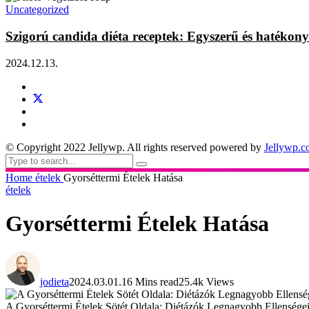
Uncategorized
Szigorú candida diéta receptek: Egyszerű és hatékony
2024.12.13.
© Copyright 2022 Jellywp. All rights reserved powered by
Jellywp.
Home
ételek
Gyorséttermi Ételek Hatása
ételek
Gyorséttermi Ételek Hatása
jodieta
2024.03.01.
16 Mins read
25.4k Views
A Gyorséttermi Ételek Sötét Oldala: Diétázók Legnagyobb Ellensége