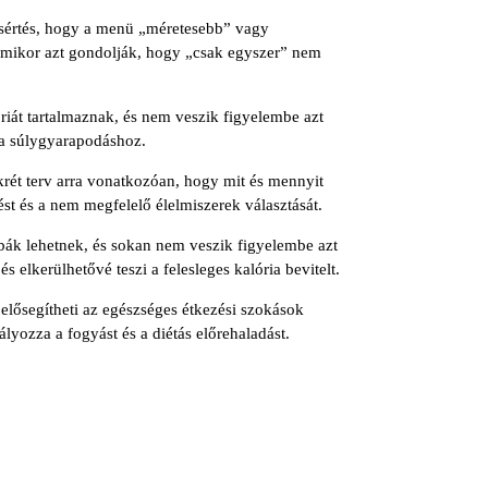
kísértés, hogy a menü „méretesebb” vagy
 amikor azt gondolják, hogy „csak egyszer” nem
riát tartalmaznak, és nem veszik figyelembe azt
 a súlygyarapodáshoz.
krét terv arra vonatkozóan, hogy mit és mennyit
ést és a nem megfelelő élelmiszerek választását.
mbák lehetnek, és sokan nem veszik figyelembe azt
 elkerülhetővé teszi a felesleges kalória bevitelt.
 elősegítheti az egészséges étkezési szokások
yozza a fogyást és a diétás előrehaladást.