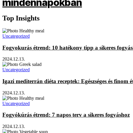
Top Insights
Uncategorized
Fogyokurás étrend: 10 hatékony tipp a sikeres fogyá
2024.12.13.
Uncategorized
Igazi mediterrán diéta receptek: Egészséges és finom é
2024.12.13.
Uncategorized
Fogyókúrás étrend: 7 napos terv a sikeres fogyáshoz
2024.12.13.