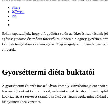
Share
Tweet
Pin
Sokan tapasztaljuk, hogy a fogyókúra során az étkezési szokásaink jele
egészségtudatos életmódra törekvőket. Ebben a blogbejegyzésben arra k
kalóriák tengerében való navigálás. Megvizsgáljuk, milyen tényezők te
emberek.
Gyorséttermi diéta buktatói
A gyorséttermi étkezés hosszú távon komoly kihívásokat jelent azok sz
hozzáadott cukrokkal, zsírokkal, valamint sóval. Az ilyen típusú táplál
kockázatát. A szervezet számára szükséges tápanyagok, mint például 
hiánytünetekhez vezethet.