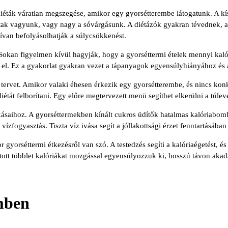
 diéták váratlan megszegése, amikor egy gyorsétterembe látogatunk. A 
adtak vagyunk, vagy nagy a sóvárgásunk. A diétázók gyakran tévednek,
ívan befolyásolhatják a súlycsökkenést.
Sokan figyelmen kívül hagyják, hogy a gyorséttermi ételek mennyi kaló
 el. Ez a gyakorlat gyakran vezet a tápanyagok egyensúlyhiányához és
i tervet. Amikor valaki éhesen érkezik egy gyorsétterembe, és nincs kon
iétát felborítani. Egy előre megtervezett menü segíthet elkerülni a túlev
zokásaihoz. A gyorséttermekben kínált cukros üdítők hatalmas kalóriabo
fogyasztás. Tiszta víz ivása segít a jóllakottsági érzet fenntartásában és
 gyorséttermi étkezésről van szó. A testedzés segíti a kalóriaégetést, és
tt többlet kalóriákat mozgással egyensúlyozzuk ki, hosszú távon akadál
mben