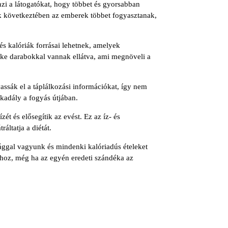
zi a látogatókat, hogy többet és gyorsabban
ek következtében az emberek többet fogyasztanak,
és kalóriák forrásai lehetnek, amelyek
rke darabokkal vannak ellátva, ami megnöveli a
assák el a táplálkozási információkat, így nem
akadály a fogyás útjában.
t és elősegítik az evést. Ez az íz- és
áltatja a diétát.
sággal vagyunk és mindenki kalóriadús ételeket
sához, még ha az egyén eredeti szándéka az