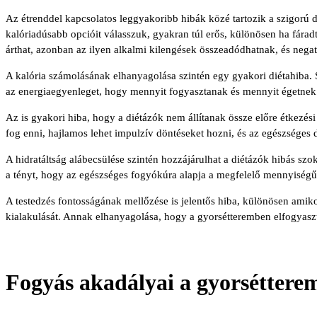
Az étrenddel kapcsolatos leggyakoribb hibák közé tartozik a szigorú
kalóriadúsabb opcióit válasszuk, gyakran túl erős, különösen ha fár
árthat, azonban az ilyen alkalmi kilengések összeadódhatnak, és negat
A kalória számolásának elhanyagolása szintén egy gyakori diétahiba. 
az energiaegyenleget, hogy mennyit fogyasztanak és mennyit égetnek
Az is gyakori hiba, hogy a diétázók nem állítanak össze előre étkezés
fog enni, hajlamos lehet impulzív döntéseket hozni, és az egészséges d
A hidratáltság alábecsülése szintén hozzájárulhat a diétázók hibás s
a tényt, hogy az egészséges fogyókúra alapja a megfelelő mennyiségű víz
A testedzés fontosságának mellőzése is jelentős hiba, különösen amikor
kialakulását. Annak elhanyagolása, hogy a gyorsétteremben elfogyaszto
Fogyás akadályai a gyorséttere