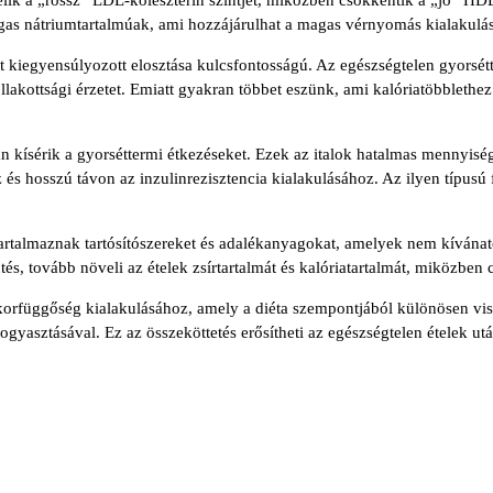
agas nátriumtartalmúak, ami hozzájárulhat a magas vérnyomás kialakulá
t kiegyensúlyozott elosztása kulcsfontosságú. Az egészségtelen gyorsét
 jóllakottsági érzetet. Emiatt gyakran többet eszünk, ami kalóriatöbblet
n kísérik a gyorséttermi étkezéseket. Ezek az italok hatalmas mennyiségű
 és hosszú távon az inzulinrezisztencia kialakulásához. Az ilyen típus
artalmaznak tartósítószereket és adalékanyagokat, amelyek nem kívánat
tés, tovább növeli az ételek zsírtartalmát és kalóriatartalmát, miközben 
cukorfüggőség kialakulásához, amely a diéta szempontjából különösen vis
ogyasztásával. Ez az összeköttetés erősítheti az egészségtelen ételek után