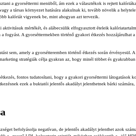
ztani a gyorséttermi menüből, ám ezek a választékok is rejtett kalóriák
agy a társas környezet hatására alakulnak ki, tovább növelik a helytele
bb kalóriát vigyenek be, mint ahogyan azt tervezik.
 aktivitásuk mértékét, és alábecsülik elfogyasztott ételeik kalóriatarta
a fogyást. A gyorséttermekben történő gyakori étkezés hozzájárulhat a 
ást sem, amely a gyorsétteremben történő étkezés során érvényesül. A 
 a marketing stratégiák célja gyakran az, hogy minél többet és gyakrab
tkezés, fontos tudatosítani, hogy a gyakori gyorséttermi látogatások kor
 étkezésnek ezek a buktatói jelentős akadályt jelenthetnek bárki számára, 
sa
séget befolyásolja negatívan, de jelentős akadályt jelenthet azok számá
k a „rossz” LDL-koleszterin szintjét, miközben csökkentik a „jó” HDL-k