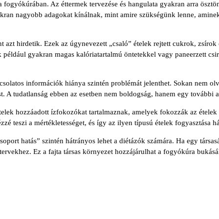
a fogyókúrában. Az éttermek tervezése és hangulata gyakran arra ösztön
gyakran nagyobb adagokat kínálnak, mint amire szükségünk lenne, amin
zt hirdetik. Ezek az úgynevezett „csaló” ételek rejtett cukrok, zsírok 
k például gyakran magas kalóriatartalmú öntetekkel vagy paneerzett csi
pcsolatos információk hiánya szintén problémát jelenthet. Sokan nem olv
zást. A tudatlanság ebben az esetben nem boldogság, hanem egy további 
lek hozzáadott ízfokozókat tartalmaznak, amelyek fokozzák az ételek ízé
 teszi a mértékletességet, és így az ilyen típusú ételek fogyasztása hátr
soport hatás” szintén hátrányos lehet a diétázók számára. Ha egy társa
s tervekhez. Ez a fajta társas környezet hozzájárulhat a fogyókúra buká