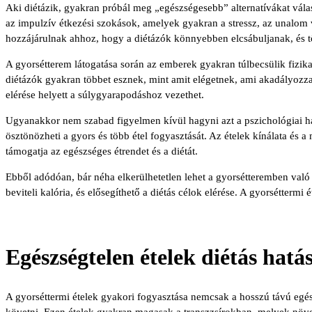
Aki diétázik, gyakran próbál meg „egészségesebb” alternatívákat válas
az impulzív étkezési szokások, amelyek gyakran a stressz, az unalom v
hozzájárulnak ahhoz, hogy a diétázók könnyebben elcsábuljanak, és tö
A gyorsétterem látogatása során az emberek gyakran túlbecsülik fizikai
diétázók gyakran többet esznek, mint amit elégetnek, ami akadályozza 
elérése helyett a súlygyarapodáshoz vezethet.
Ugyanakkor nem szabad figyelmen kívül hagyni azt a pszichológiai hat
ösztönözheti a gyors és több étel fogyasztását. Az ételek kínálata és
támogatja az egészséges étrendet és a diétát.
Ebből adódóan, bár néha elkerülhetetlen lehet a gyorsétteremben való é
beviteli kalória, és elősegíthető a diétás célok elérése. A gyorséttermi
Egészségtelen ételek diétás hatá
A gyorséttermi ételek gyakori fogyasztása nemcsak a hosszú távú egész
követni. Ezen ételek gyakran magasak a transzzsírokban, melyek növeli