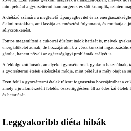
mint például a gyorséttermi hamburgerek és sült krumplik, szintén m
A diétázó számára a megfelelő tápanyagbevitel és az energiaszükségle
élelmi rostokban, ami lassítja az emésztési folyamatot, és ronthatja a
súlycsökkenést.
Fontos megemlíteni a cukorral dúsított italok hatását is, melyek gyakra
energialöketet adnak, de hozzájárulnak a vércukorszint ingadozásához
gátolja, hanem növeli az egészségügyi problémák esélyét is.
A feldolgozott húsok, amelyeket gyorséttermek gyakran használnak, t
a gyorséttermi ételek elkészítési módja, mint például a mély olajban sü
Ezen felül a gyorséttermi ételek túlzott fogyasztása hozzájárulhat a 
amely a jutalomérzetért felelős, összefüggésben áll az édes ízű ételek f
és betartását.
Leggyakoribb diéta hibák