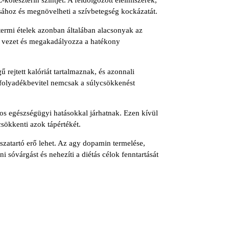
sához és megnövelheti a szívbetegség kockázatát.
termi ételek azonban általában alacsonyak az
hez vezet és megakadályozza a hatékony
 rejtett kalóriát tartalmaznak, és azonnali
ú folyadékbevitel nemcsak a súlycsökkenést
os egészségügyi hatásokkal járhatnak. Ezen kívül
csökkenti azok tápértékét.
szatartó erő lehet. Az agy dopamin termelése,
i sóvárgást és nehezíti a diétás célok fenntartását