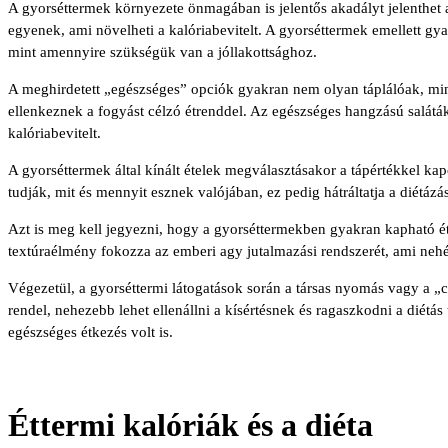
A gyorséttermek környezete önmagában is jelentős akadályt jelenthet 
egyenek, ami növelheti a kalóriabevitelt. A gyorséttermek emellett 
mint amennyire szükségük van a jóllakottsághoz.
A meghirdetett „egészséges” opciók gyakran nem olyan táplálóak, mint a
ellenkeznek a fogyást célzó étrenddel. Az egészséges hangzású salátá
kalóriabevitelt.
A gyorséttermek által kínált ételek megválasztásakor a tápértékkel ka
tudják, mit és mennyit esznek valójában, ez pedig hátráltatja a diétá
Azt is meg kell jegyezni, hogy a gyorséttermekben gyakran kapható éte
textúraélmény fokozza az emberi agy jutalmazási rendszerét, ami nehézzé
Végezetül, a gyorséttermi látogatások során a társas nyomás vagy a „c
rendel, nehezebb lehet ellenállni a kísértésnek és ragaszkodni a diétá
egészséges étkezés volt is.
Éttermi kalóriák és a diéta