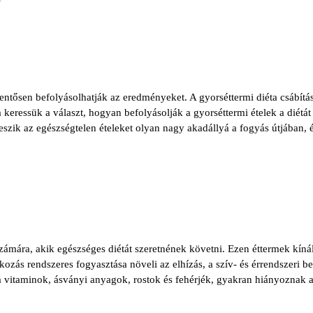
ntősen befolyásolhatják az eredményeket. A gyorséttermi diéta csábítása
eressük a választ, hogyan befolyásolják a gyorséttermi ételek a diétát
szik az egészségtelen ételeket olyan nagy akadállyá a fogyás útjában, 
ámára, akik egészséges diétát szeretnének követni. Ezen éttermek kínál
kozás rendszeres fogyasztása növeli az elhízás, a szív- és érrendszeri b
a vitaminok, ásványi anyagok, rostok és fehérjék, gyakran hiányoznak 