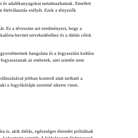
at és adalékanyagokat tartalmazhatnak. Emellett
n ételválasztás esélyét. Ezek a tényezők
lmát. Ez a téveszme azt eredményezi, hogy a
kalória-bevitel növekedéséhez és a diétás célok
gyorséttermek hangulata és a fogyasztási kultúra
ban fogyasszanak az emberek, ami szintén nem
látozásával jobban kontroll alatt tartható a
aki a fogyókúráját szeretné sikerre vinni.
ra is, akik diétás, egészséges étrendet próbálnak
oleszterin szintjét. A feldolgozott élelmiszerek,