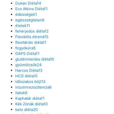
Dukan Diéta
14
Eco Atkins Diéta
11
édességek
1
egészségtelen
6
ételek
11
fehérjedús diéta
12
Flexibilis étrend
15
flexitárián diéta
11
fogyókúra
5
GAPS Diéta
11
gluténmentes diéta
10
gyümölcsök
24
Harcos Diéta
13
HCG diéta
10
időszakos böjt
13
inzulinrezisztencia
8
italok
6
Kaphatár diéta
11
Kék Zónák diéta
10
keto diéta
20