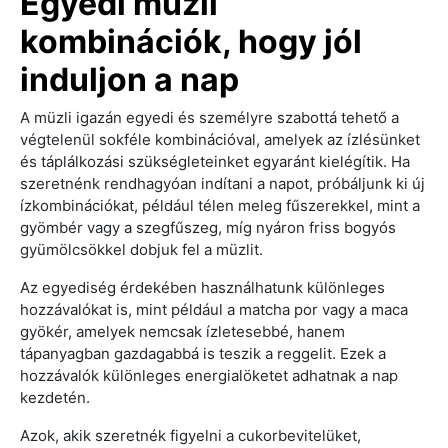
Egyedi müzli
kombinációk, hogy jól
induljon a nap
A müzli igazán egyedi és személyre szabottá tehető a
végtelenül sokféle kombinációval, amelyek az ízlésünket
és táplálkozási szükségleteinket egyaránt kielégítik. Ha
szeretnénk rendhagyóan indítani a napot, próbáljunk ki új
ízkombinációkat, például télen meleg fűszerekkel, mint a
gyömbér vagy a szegfűszeg, míg nyáron friss bogyós
gyümölcsökkel dobjuk fel a müzlit.
Az egyediség érdekében használhatunk különleges
hozzávalókat is, mint például a matcha por vagy a maca
gyökér, amelyek nemcsak ízletesebbé, hanem
tápanyagban gazdagabbá is teszik a reggelit. Ezek a
hozzávalók különleges energialöketet adhatnak a nap
kezdetén.
Azok, akik szeretnék figyelni a cukorbevitelüket,