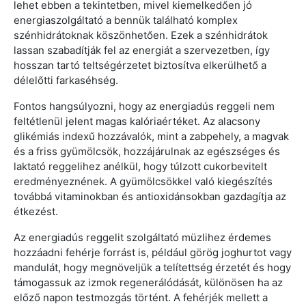
lehet ebben a tekintetben, mivel kiemelkedően jó
energiaszolgáltató a bennük található komplex
szénhidrátoknak köszönhetően. Ezek a szénhidrátok
lassan szabadítják fel az energiát a szervezetben, így
hosszan tartó teltségérzetet biztosítva elkerülhető a
délelőtti farkaséhség.
Fontos hangsúlyozni, hogy az energiadús reggeli nem
feltétlenül jelent magas kalóriaértéket. Az alacsony
glikémiás indexű hozzávalók, mint a zabpehely, a magvak
és a friss gyümölcsök, hozzájárulnak az egészséges és
laktató reggelihez anélkül, hogy túlzott cukorbevitelt
eredményeznének. A gyümölcsökkel való kiegészítés
továbbá vitaminokban és antioxidánsokban gazdagítja az
étkezést.
Az energiadús reggelit szolgáltató müzlihez érdemes
hozzáadni fehérje forrást is, például görög joghurtot vagy
mandulát, hogy megnöveljük a telítettség érzetét és hogy
támogassuk az izmok regenerálódását, különösen ha az
előző napon testmozgás történt. A fehérjék mellett a