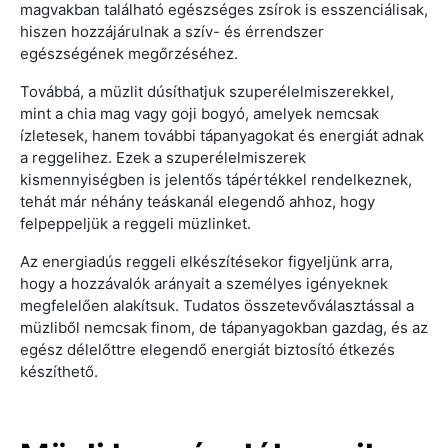
magvakban található egészséges zsírok is esszenciálisak,
hiszen hozzájárulnak a szív- és érrendszer
egészségének megőrzéséhez.
Továbbá, a müzlit dúsíthatjuk szuperélelmiszerekkel,
mint a chia mag vagy goji bogyó, amelyek nemcsak
ízletesek, hanem további tápanyagokat és energiát adnak
a reggelihez. Ezek a szuperélelmiszerek
kismennyiségben is jelentős tápértékkel rendelkeznek,
tehát már néhány teáskanál elegendő ahhoz, hogy
felpeppeljük a reggeli müzlinket.
Az energiadús reggeli elkészítésekor figyeljünk arra,
hogy a hozzávalók arányait a személyes igényeknek
megfelelően alakítsuk. Tudatos összetevőválasztással a
müzliből nemcsak finom, de tápanyagokban gazdag, és az
egész délelőttre elegendő energiát biztosító étkezés
készíthető.