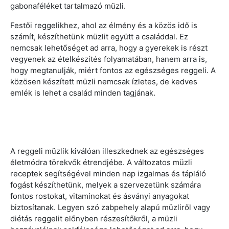
gabonaféléket tartalmazó müzli.
Festői reggelikhez, ahol az élmény és a közös idő is
számít, készíthetünk müzlit együtt a családdal. Ez
nemcsak lehetőséget ad arra, hogy a gyerekek is részt
vegyenek az ételkészítés folyamatában, hanem arra is,
hogy megtanulják, miért fontos az egészséges reggeli. A
közösen készített müzli nemcsak ízletes, de kedves
emlék is lehet a család minden tagjának.
A reggeli müzlik kiválóan illeszkednek az egészséges
életmódra törekvők étrendjébe. A változatos müzli
receptek segítségével minden nap izgalmas és tápláló
fogást készíthetünk, melyek a szervezetünk számára
fontos rostokat, vitaminokat és ásványi anyagokat
biztosítanak. Legyen szó zabpehely alapú müzliről vagy
diétás reggelit előnyben részesítőkről, a müzli