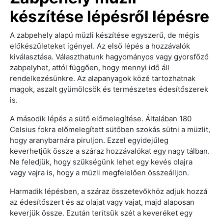
készítése lépésről lépésre
A zabpehely alapú müzli készítése egyszerű, de mégis
előkészületeket igényel. Az első lépés a hozzávalók
kiválasztása. Választhatunk hagyományos vagy gyorsfőző
zabpelyhet, attól függően, hogy mennyi idő áll
rendelkezésünkre. Az alapanyagok közé tartozhatnak
magok, aszalt gyümölcsök és természetes édesítőszerek
is.
A második lépés a sütő előmelegítése. Általában 180
Celsius fokra előmelegített sütőben szokás sütni a müzlit,
hogy aranybarnára piruljon. Ezzel egyidejűleg
keverhetjük össze a száraz hozzávalókat egy nagy tálban.
Ne feledjük, hogy szükségünk lehet egy kevés olajra
vagy vajra is, hogy a müzli megfelelően összeálljon.
Harmadik lépésben, a száraz összetevőkhöz adjuk hozzá
az édesítőszert és az olajat vagy vajat, majd alaposan
keverjük össze. Ezután terítsük szét a keveréket egy