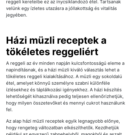
reggeli kereteibe ez az ínycsiklandozó étel. Tartsanak
velünk egy ízletes utazásra a jóllakottság és vitalitás
jegyében.
Házi müzli receptek a
tökéletes reggeliért
A reggeli az év minden napján kulcsfontosságú eleme a
napindításnak, és a házi müzli kiváló választás lehet a
tökéletes reggeli kialakításához. A müzli egy sokoldalú
étel, amelyet könnyű személyre szabni különféle
ízlésekhez és táplálkozási igényekhez. A házi készítés
lehetőségét kihasználva pedig teljesen ellenőrizhetjük,
hogy milyen összetevőket és mennyi cukrot használunk
fel.
Az alap házi müzli receptek egyik legnagyobb előnye,
hogy rengeteg változatban elkészíthetők. Kezdhetjük
például az egyszerű zabpehelyből, magokból és aszalt