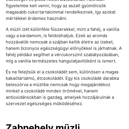
figyelembe kell venni, hogy az aszalt gyümölcsök
magasabb cukortartalommal rendelkeznek, így azokat
mértékkel érdemes használni.
A müzli ízét különféle fűszerekkel, mint a fahéj, a vanília
vagy a kardamom, is feldobhatjuk. Ezek az aromás
hozzávalók nemcsak a szájban keltik életre az ízeket,
hanem bizonyos egészségügyi előnyökkel is járhatnak. A
fahéj például segíthet a vércukorszint szabályozásában,
míg a vanília természetes hangulatjavítóként is ismert.
És ne felejtsük el a csokoládét sem, különösen a magas
kakaótartalmú, étcsokoládét. Egy kis csokoládé darabka
beleszórva a müzlibe nemcsak hogy megajándékoz
minket a csokoládé minden örömével, hanem
antioxidánsokban is gazdag, amelyek hozzájárulnak a
szervezet egészséges működéséhez.
Zabpehely müzli