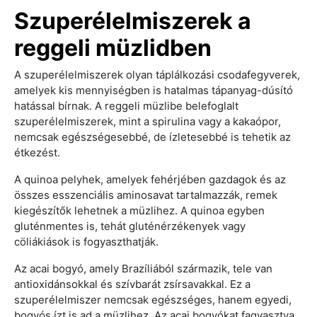
Szuperélelmiszerek a
reggeli müzlidben
A szuperélelmiszerek olyan táplálkozási csodafegyverek,
amelyek kis mennyiségben is hatalmas tápanyag-dúsító
hatással bírnak. A reggeli müzlibe belefoglalt
szuperélelmiszerek, mint a spirulina vagy a kakaópor,
nemcsak egészségesebbé, de ízletesebbé is tehetik az
étkezést.
A quinoa pelyhek, amelyek fehérjében gazdagok és az
összes esszenciális aminosavat tartalmazzák, remek
kiegészítők lehetnek a müzlihez. A quinoa egyben
gluténmentes is, tehát gluténérzékenyek vagy
cöliákiások is fogyaszthatják.
Az acai bogyó, amely Brazíliából származik, tele van
antioxidánsokkal és szívbarát zsírsavakkal. Ez a
szuperélelmiszer nemcsak egészséges, hanem egyedi,
bogyós ízt is ad a müzlihez. Az acai bogyókat fagyasztva