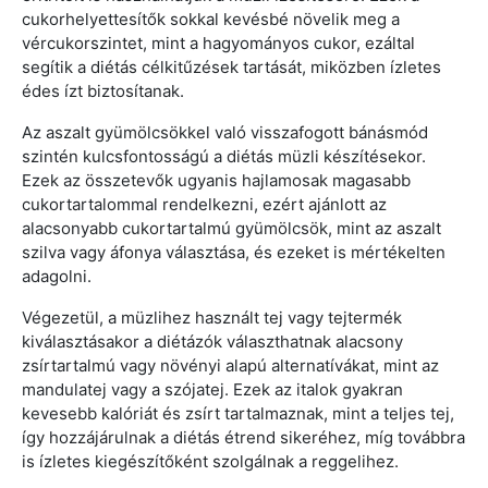
cukorhelyettesítők sokkal kevésbé növelik meg a
vércukorszintet, mint a hagyományos cukor, ezáltal
segítik a diétás célkitűzések tartását, miközben ízletes
édes ízt biztosítanak.
Az aszalt gyümölcsökkel való visszafogott bánásmód
szintén kulcsfontosságú a diétás müzli készítésekor.
Ezek az összetevők ugyanis hajlamosak magasabb
cukortartalommal rendelkezni, ezért ajánlott az
alacsonyabb cukortartalmú gyümölcsök, mint az aszalt
szilva vagy áfonya választása, és ezeket is mértékelten
adagolni.
Végezetül, a müzlihez használt tej vagy tejtermék
kiválasztásakor a diétázók választhatnak alacsony
zsírtartalmú vagy növényi alapú alternatívákat, mint az
mandulatej vagy a szójatej. Ezek az italok gyakran
kevesebb kalóriát és zsírt tartalmaznak, mint a teljes tej,
így hozzájárulnak a diétás étrend sikeréhez, míg továbbra
is ízletes kiegészítőként szolgálnak a reggelihez.