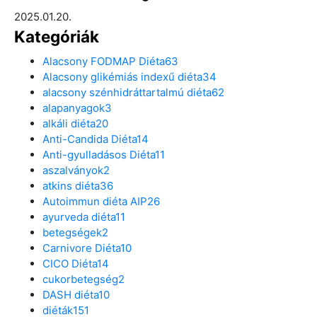
2025.01.20.
Kategóriák
Alacsony FODMAP Diéta
63
Alacsony glikémiás indexű diéta
34
alacsony szénhidráttartalmú diéta
62
alapanyagok
3
alkáli diéta
20
Anti-Candida Diéta
14
Anti-gyulladásos Diéta
11
aszalványok
2
atkins diéta
36
Autoimmun diéta AIP
26
ayurveda diéta
11
betegségek
2
Carnivore Diéta
10
CICO Diéta
14
cukorbetegség
2
DASH diéta
10
diéták
151