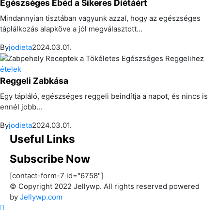
Egészséges Ebéd a Sikeres Diétáért
Mindannyian tisztában vagyunk azzal, hogy az egészséges
táplálkozás alapköve a jól megválasztott...
By
jodieta
2024.03.01.
ételek
Reggeli Zabkása
Egy tápláló, egészséges reggeli beindítja a napot, és nincs is
ennél jobb...
By
jodieta
2024.03.01.
Useful Links
Subscribe Now
[contact-form-7 id="6758"]
© Copyright 2022 Jellywp. All rights reserved powered
by
Jellywp.com