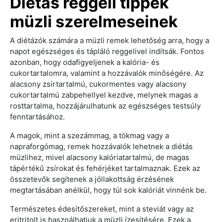
Diétás reggeli tippek
müzli szerelmeseinek
A diétázók számára a müzli remek lehetőség arra, hogy a
napot egészséges és tápláló reggelivel indítsák. Fontos
azonban, hogy odafigyeljenek a kalória- és
cukortartalomra, valamint a hozzávalók minőségére. Az
alacsony zsírtartalmú, cukormentes vagy alacsony
cukortartalmú zabpehellyel kezdve, melynek magas a
rosttartalma, hozzájárulhatunk az egészséges testsúly
fenntartásához.
A magok, mint a szezámmag, a tökmag vagy a
napraforgómag, remek hozzávalók lehetnek a diétás
müzlihez, mivel alacsony kalóriatartalmú, de magas
tápértékű zsírokat és fehérjéket tartalmaznak. Ezek az
összetevők segítenek a jóllakottság érzésének
megtartásában anélkül, hogy túl sok kalóriát vinnénk be.
Természetes édesítőszereket, mint a steviát vagy az
eritritolt is használhatjuk a müzli ízesítésére. Ezek a