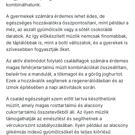
kombinálhatunk.
A gyermekek számára érdemes lehet édes, de
egészséges hozzávalókra összpontosítani, mint például a
méz, az aszalt gyümölcsök vagy a sötét csokoládé
darabok. Az így előkészített müzlik nemcsak finomabbak,
de táplálóbbak is, mint a bolti változatok, és a gyerekek is
szívesebben fogyasztják őket.
Az aktív életmódot folytató családtagok számára érdemes
magas fehérjetartalmú müzli kombinációkat összeállítani,
beleértve a mandulát, a tökmagot és a görög joghurtot.
Ezek a hozzávalók segítenek a regenerálódásban és az
izmok építésében a napi aktivitások során.
A család egészségét szem előtt tartva készíthetünk
müzlit, amely magas rosttartalmú és alacsony
cukortartalmú összetevőkből áll. Az ilyen müzlik
támogathatják az emésztést és segíthetnek a
vércukorszint szabályozásában. Ilyen például az alacsony
glikémiás indexű gyümölcsöket és teljes kiőrlésű