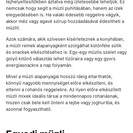
tejhelyettesítőkben áztatva még ízletesebbé tehetjük. Ez
nemcsak hogy segít a müzli puhításában, hanem az ízek
elegyedésében is. Ha valaki édesebb reggelire vágyik,
akkor méz vagy agavé szirup hozzáadásával édesítheti a
müzlit.
Azok számára, akik szívesen kísérleteznek a konyhában,
a müzli remek alapanyagként szolgálhat különféle sütik
és snackek elkészítéséhez is. Egy-egy müzlis szelet vagy
golyó kitűnő választás lehet tízóraira vagy egy gyors
energiasnackre a nap folyamán.
Mivel a müzli alapanyagai hosszú ideig eltarthatók,
könnyű nagyobb mennyiséget előre elkészíteni, és
eltenni a rohanós reggelekre. Az ilyen előre elkészített
müzli mixek ideális társai a mindennapos rohanásnak,
hiszen csak bele kell önteni a tejbe vagy joghurtba, és
azonnal fogyasztható.