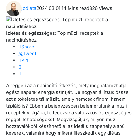
jodieta
2024.03.01.
14 Mins read
826 Views
Ízletes és egészséges: Top müzli receptek a
napindításhoz
Share
Tweet
Pin
A reggeli az a napindító étkezés, mely meghatározhatja
egész napunk energia szintjét. De hogyan állítsuk össze
azt a tökéletes tál müzlit, amely nemcsak finom, hanem
tápláló is? Ebben a bejegyzésben belemerülünk a müzli
receptek világába, felfedezve a változatos és egészséges
reggeli lehetőségeket. Megvizsgáljuk, milyen müzli
hozzávalókból készíthető el az ideális zabpehely alapú
keverék, valamint hogy miként illeszkedik egy diétás