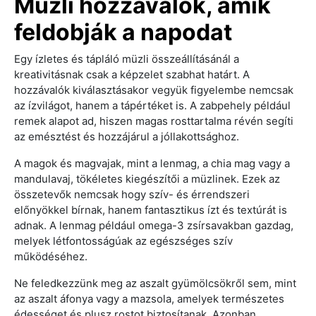
Müzli hozzávalók, amik
feldobják a napodat
Egy ízletes és tápláló müzli összeállításánál a
kreativitásnak csak a képzelet szabhat határt. A
hozzávalók kiválasztásakor vegyük figyelembe nemcsak
az ízvilágot, hanem a tápértéket is. A zabpehely például
remek alapot ad, hiszen magas rosttartalma révén segíti
az emésztést és hozzájárul a jóllakottsághoz.
A magok és magvajak, mint a lenmag, a chia mag vagy a
mandulavaj, tökéletes kiegészítői a müzlinek. Ezek az
összetevők nemcsak hogy szív- és érrendszeri
előnyökkel bírnak, hanem fantasztikus ízt és textúrát is
adnak. A lenmag például omega-3 zsírsavakban gazdag,
melyek létfontosságúak az egészséges szív
működéséhez.
Ne feledkezzünk meg az aszalt gyümölcsökről sem, mint
az aszalt áfonya vagy a mazsola, amelyek természetes
édességet és plusz rostot biztosítanak. Azonban