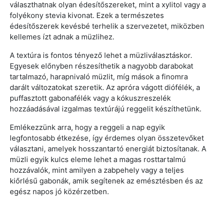
választhatnak olyan édesítőszereket, mint a xylitol vagy a
folyékony stevia kivonat. Ezek a természetes
édesítőszerek kevésbé terhelik a szervezetet, miközben
kellemes ízt adnak a müzlihez.
A textúra is fontos tényező lehet a müzliválasztáskor.
Egyesek előnyben részesíthetik a nagyobb darabokat
tartalmazó, harapnivaló müzlit, míg mások a finomra
darált változatokat szeretik. Az apróra vágott diófélék, a
puffasztott gabonafélék vagy a kókuszreszelék
hozzáadásával izgalmas textúrájú reggelit készíthetünk.
Emlékezzünk arra, hogy a reggeli a nap egyik
legfontosabb étkezése, így érdemes olyan összetevőket
választani, amelyek hosszantartó energiát biztosítanak. A
müzli egyik kulcs eleme lehet a magas rosttartalmú
hozzávalók, mint amilyen a zabpehely vagy a teljes
kiőrlésű gabonák, amik segítenek az emésztésben és az
egész napos jó közérzetben.