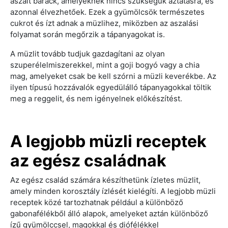
aszalt barack, amelyeknek nincs szükségük áztatásra, és
azonnal élvezhetőek. Ezek a gyümölcsök természetes
cukrot és ízt adnak a müzlihez, miközben az aszalási
folyamat során megőrzik a tápanyagokat is.
A müzlit tovább tudjuk gazdagítani az olyan
szuperélelmiszerekkel, mint a goji bogyó vagy a chia
mag, amelyeket csak be kell szórni a müzli keverékbe. Az
ilyen típusú hozzávalók egyedülálló tápanyagokkal töltik
meg a reggelit, és nem igényelnek előkészítést.
A legjobb müzli receptek
az egész családnak
Az egész család számára készíthetünk ízletes müzlit,
amely minden korosztály ízlését kielégíti. A legjobb müzli
receptek közé tartozhatnak például a különböző
gabonafélékből álló alapok, amelyeket aztán különböző
ízű gyümölccsel, magokkal és diófélékkel