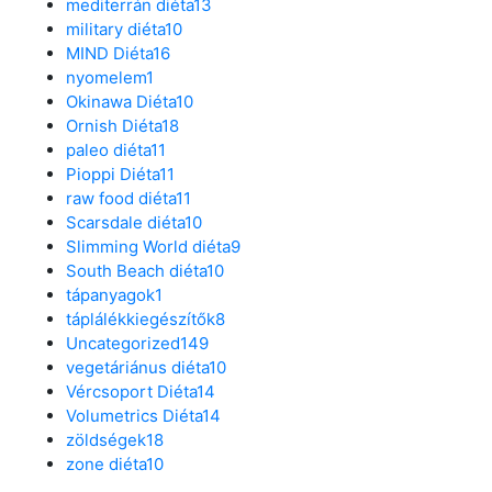
mediterrán diéta
13
military diéta
10
MIND Diéta
16
nyomelem
1
Okinawa Diéta
10
Ornish Diéta
18
paleo diéta
11
Pioppi Diéta
11
raw food diéta
11
Scarsdale diéta
10
Slimming World diéta
9
South Beach diéta
10
tápanyagok
1
táplálékkiegészítők
8
Uncategorized
149
vegetáriánus diéta
10
Vércsoport Diéta
14
Volumetrics Diéta
14
zöldségek
18
zone diéta
10