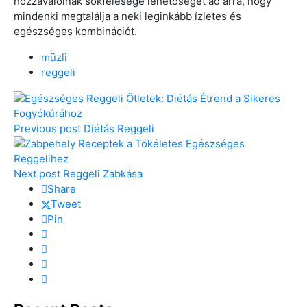
hozzávalóinak sokfélesége lehetőséget ad arra, hogy
mindenki megtalálja a neki leginkább ízletes és
egészséges kombinációt.
müzli
reggeli
Previous post
Diétás Reggeli
Next post
Reggeli Zabkása
Share
Tweet
Pin