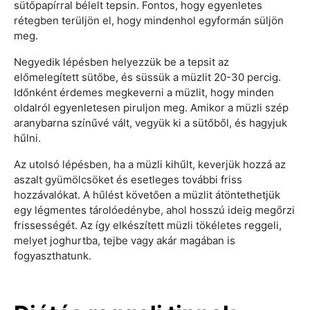
sütőpapírral bélelt tepsin. Fontos, hogy egyenletes
rétegben terüljön el, hogy mindenhol egyformán süljön
meg.
Negyedik lépésben helyezzük be a tepsit az
előmelegített sütőbe, és süssük a müzlit 20-30 percig.
Időnként érdemes megkeverni a müzlit, hogy minden
oldalról egyenletesen piruljon meg. Amikor a müzli szép
aranybarna színűvé vált, vegyük ki a sütőből, és hagyjuk
hűlni.
Az utolsó lépésben, ha a müzli kihűlt, keverjük hozzá az
aszalt gyümölcsöket és esetleges további friss
hozzávalókat. A hűlést követően a müzlit átöntethetjük
egy légmentes tárolóedénybe, ahol hosszú ideig megőrzi
frissességét. Az így elkészített müzli tökéletes reggeli,
melyet joghurtba, tejbe vagy akár magában is
fogyaszthatunk.