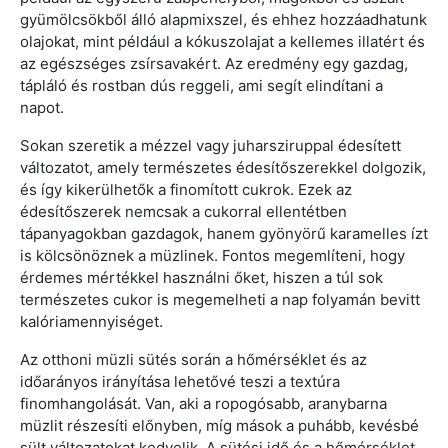
gyümölcsökből álló alapmixszel, és ehhez hozzáadhatunk
olajokat, mint például a kókuszolajat a kellemes illatért és
az egészséges zsírsavakért. Az eredmény egy gazdag,
tápláló és rostban dús reggeli, ami segít elindítani a
napot.
Sokan szeretik a mézzel vagy juharsziruppal édesített
változatot, amely természetes édesítőszerekkel dolgozik,
és így kikerülhetők a finomított cukrok. Ezek az
édesítőszerek nemcsak a cukorral ellentétben
tápanyagokban gazdagok, hanem gyönyörű karamelles ízt
is kölcsönöznek a müzlinek. Fontos megemlíteni, hogy
érdemes mértékkel használni őket, hiszen a túl sok
természetes cukor is megemelheti a nap folyamán bevitt
kalóriamennyiséget.
Az otthoni müzli sütés során a hőmérséklet és az
időarányos irányítása lehetővé teszi a textúra
finomhangolását. Van, aki a ropogósabb, aranybarna
müzlit részesíti előnyben, míg mások a puhább, kevésbé
sült változatokat kedvelik. A sütési idő és a hőmérséklet