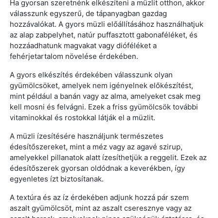
Ha gyorsan szeretnénk elkészíteni a müzlit otthon, akkor
válasszunk egyszerű, de tápanyagban gazdag
hozzávalókat. A gyors müzli előállításához használhatjuk
az alap zabpelyhet, natúr puffasztott gabonaféléket, és
hozzáadhatunk magvakat vagy dióféléket a
fehérjetartalom növelése érdekében.
A gyors elkészítés érdekében válasszunk olyan
gyümölcsöket, amelyek nem igényelnek előkészítést,
mint például a banán vagy az alma, amelyeket csak meg
kell mosni és felvágni. Ezek a friss gyümölcsök további
vitaminokkal és rostokkal látják el a müzlit.
A müzli ízesítésére használjunk természetes
édesítőszereket, mint a méz vagy az agavé szirup,
amelyekkel pillanatok alatt ízesíthetjük a reggelit. Ezek az
édesítőszerek gyorsan oldódnak a keverékben, így
egyenletes ízt biztosítanak.
A textúra és az íz érdekében adjunk hozzá pár szem
aszalt gyümölcsöt, mint az aszalt cseresznye vagy az