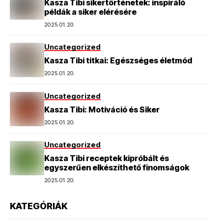
Kasza Tibi sikertörténetek: inspiráló
példák a siker elérésére
2025.01.20.
Uncategorized
Kasza Tibi titkai: Egészséges életmód
2025.01.20.
Uncategorized
Kasza Tibi: Motiváció és Siker
2025.01.20.
Uncategorized
Kasza Tibi receptek kipróbált és
egyszerűen elkészíthető finomságok
2025.01.20.
KATEGÓRIÁK