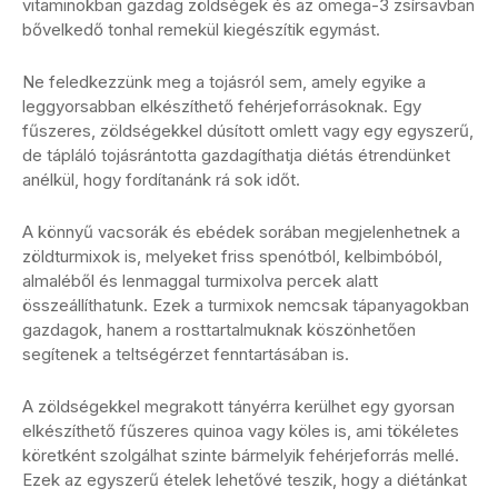
vitaminokban gazdag zöldségek és az omega-3 zsírsavban
bővelkedő tonhal remekül kiegészítik egymást.
Ne feledkezzünk meg a tojásról sem, amely egyike a
leggyorsabban elkészíthető fehérjeforrásoknak. Egy
fűszeres, zöldségekkel dúsított omlett vagy egy egyszerű,
de tápláló tojásrántotta gazdagíthatja diétás étrendünket
anélkül, hogy fordítanánk rá sok időt.
A könnyű vacsorák és ebédek sorában megjelenhetnek a
zöldturmixok is, melyeket friss spenótból, kelbimbóból,
almaléből és lenmaggal turmixolva percek alatt
összeállíthatunk. Ezek a turmixok nemcsak tápanyagokban
gazdagok, hanem a rosttartalmuknak köszönhetően
segítenek a teltségérzet fenntartásában is.
A zöldségekkel megrakott tányérra kerülhet egy gyorsan
elkészíthető fűszeres quinoa vagy köles is, ami tökéletes
köretként szolgálhat szinte bármelyik fehérjeforrás mellé.
Ezek az egyszerű ételek lehetővé teszik, hogy a diétánkat