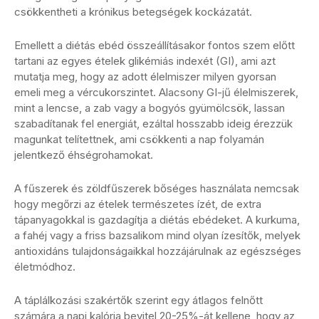
csökkentheti a krónikus betegségek kockázatát.
Emellett a diétás ebéd összeállításakor fontos szem előtt
tartani az egyes ételek glikémiás indexét (GI), ami azt
mutatja meg, hogy az adott élelmiszer milyen gyorsan
emeli meg a vércukorszintet. Alacsony GI-jű élelmiszerek,
mint a lencse, a zab vagy a bogyós gyümölcsök, lassan
szabadítanak fel energiát, ezáltal hosszabb ideig érezzük
magunkat telítettnek, ami csökkenti a nap folyamán
jelentkező éhségrohamokat.
A fűszerek és zöldfűszerek bőséges használata nemcsak
hogy megőrzi az ételek természetes ízét, de extra
tápanyagokkal is gazdagítja a diétás ebédeket. A kurkuma,
a fahéj vagy a friss bazsalikom mind olyan ízesítők, melyek
antioxidáns tulajdonságaikkal hozzájárulnak az egészséges
életmódhoz.
A táplálkozási szakértők szerint egy átlagos felnőtt
számára a napi kalória bevitel 20-25%-át kellene, hogy az