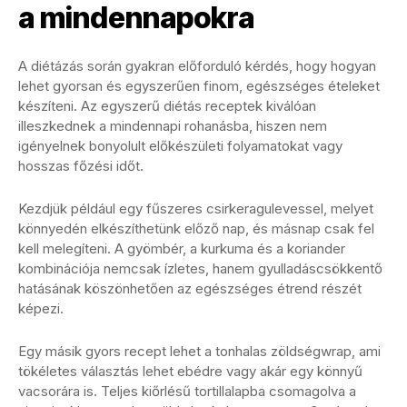
a mindennapokra
A diétázás során gyakran előforduló kérdés, hogy hogyan
lehet gyorsan és egyszerűen finom, egészséges ételeket
készíteni. Az egyszerű diétás receptek kiválóan
illeszkednek a mindennapi rohanásba, hiszen nem
igényelnek bonyolult előkészületi folyamatokat vagy
hosszas főzési időt.
Kezdjük például egy fűszeres csirkeragulevessel, melyet
könnyedén elkészíthetünk előző nap, és másnap csak fel
kell melegíteni. A gyömbér, a kurkuma és a koriander
kombinációja nemcsak ízletes, hanem gyulladáscsökkentő
hatásának köszönhetően az egészséges étrend részét
képezi.
Egy másik gyors recept lehet a tonhalas zöldségwrap, ami
tökéletes választás lehet ebédre vagy akár egy könnyű
vacsorára is. Teljes kiőrlésű tortillalapba csomagolva a