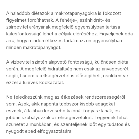
A haladóbb diétázók a makrotápanyagokra is fokozott
figyelmet fordíthatnak. A fehérje-, szénhidrát- és
zsírbevitel arányának megfelelő egyensúlyban tartása
kulcsfontosságú lehet a céljaik eléréséhez. Figyeljenek oda
arra, hogy minden étkezés tartalmazzon egyensúlyban
minden makrotápanyagot.
A vízbevitel szintén alapvető fontosságú, különösen diéta
során. A megfelelő hidratáltság nem csak az anyagcserét
segíti, hanem a teltségérzetet is elősegítheti, csökkentve
ezzel a túlevés kockázatát.
Ne feledkezzünk meg az étkezések rendszerességéről
sem. Azok, akik naponta többször kisebb adagokat
esznek, általában kevesebb kalóriát fogyasztanak, és
jobban szabályozzák az éhségérzetüket. Tegyenek tehát
szünetet a munkában, és szenteljenek időt egy tudatos és
nyugodt ebéd elfogyasztására.