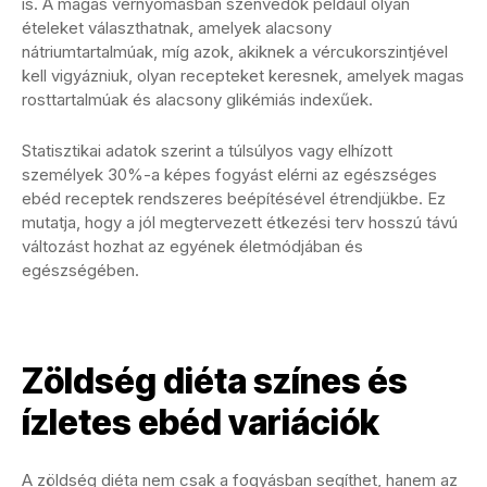
is. A magas vérnyomásban szenvedők például olyan
ételeket választhatnak, amelyek alacsony
nátriumtartalmúak, míg azok, akiknek a vércukorszintjével
kell vigyázniuk, olyan recepteket keresnek, amelyek magas
rosttartalmúak és alacsony glikémiás indexűek.
Statisztikai adatok szerint a túlsúlyos vagy elhízott
személyek 30%-a képes fogyást elérni az egészséges
ebéd receptek rendszeres beépítésével étrendjükbe. Ez
mutatja, hogy a jól megtervezett étkezési terv hosszú távú
változást hozhat az egyének életmódjában és
egészségében.
Zöldség diéta színes és
ízletes ebéd variációk
A zöldség diéta nem csak a fogyásban segíthet, hanem az