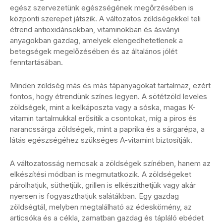
egész szervezetünk egészségének megőrzésében is
központi szerepet játszik. A változatos zöldségekkel teli
étrend antioxidánsokban, vitaminokban és ásványi
anyagokban gazdag, amelyek elengedhetetlenek a
betegségek megelőzésében és az általános jólét
fenntartásában.
Minden zöldség más és más tápanyagokat tartalmaz, ezért
fontos, hogy étrendünk színes legyen. A sötétzöld leveles
zöldségek, mint a kelkáposzta vagy a sóska, magas K-
vitamin tartalmukkal erősítik a csontokat, míg a piros és
narancssárga zöldségek, mint a paprika és a sárgarépa, a
látás egészségéhez szükséges A-vitamint biztosítják.
A változatosság nemcsak a zöldségek színében, hanem az
elkészítési módban is megmutatkozik. A zöldségeket
párolhatjuk, süthetjük, grillen is elkészíthetjük vagy akár
nyersen is fogyaszthatjuk salátákban. Egy gazdag
zöldségtál, melyben megtalálható az édeskömény, az
articsóka és a cékla, zamatban gazdag és tápláló ebédet