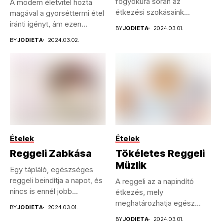
fogyókúra során az
A modern életvitel hozta
étkezési szokásaink
magával a gyorséttermi étel
jelentősen befolyásolhatják
iránti igényt, ám ezen...
BY
JODIETA
2024.03.01.
az...
BY
JODIETA
2024.03.02.
Ételek
Ételek
Reggeli Zabkása
Tökéletes Reggeli
Müzlik
Egy tápláló, egészséges
reggeli beindítja a napot, és
A reggeli az a napindító
nincs is ennél jobb...
étkezés, mely
meghatározhatja egész
BY
JODIETA
2024.03.01.
napunk energia szintjét....
BY
JODIETA
2024.03.01.