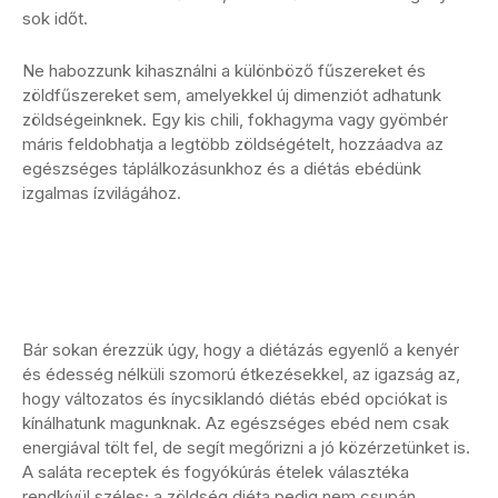
sok időt.
Ne habozzunk kihasználni a különböző fűszereket és
zöldfűszereket sem, amelyekkel új dimenziót adhatunk
zöldségeinknek. Egy kis chili, fokhagyma vagy gyömbér
máris feldobhatja a legtöbb zöldségételt, hozzáadva az
egészséges táplálkozásunkhoz és a diétás ebédünk
izgalmas ízvilágához.
Bár sokan érezzük úgy, hogy a diétázás egyenlő a kenyér
és édesség nélküli szomorú étkezésekkel, az igazság az,
hogy változatos és ínycsiklandó diétás ebéd opciókat is
kínálhatunk magunknak. Az egészséges ebéd nem csak
energiával tölt fel, de segít megőrizni a jó közérzetünket is.
A saláta receptek és fogyókúrás ételek választéka
rendkívül széles; a zöldség diéta pedig nem csupán