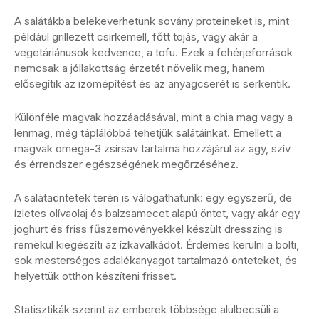
A salátákba belekeverhetünk sovány proteineket is, mint
például grillezett csirkemell, főtt tojás, vagy akár a
vegetáriánusok kedvence, a tofu. Ezek a fehérjeforrások
nemcsak a jóllakottság érzetét növelik meg, hanem
elősegítik az izomépítést és az anyagcserét is serkentik.
Különféle magvak hozzáadásával, mint a chia mag vagy a
lenmag, még táplálóbbá tehetjük salátáinkat. Emellett a
magvak omega-3 zsírsav tartalma hozzájárul az agy, szív
és érrendszer egészségének megőrzéséhez.
A salátaöntetek terén is válogathatunk: egy egyszerű, de
ízletes olívaolaj és balzsamecet alapú öntet, vagy akár egy
joghurt és friss fűszernövényekkel készült dresszing is
remekül kiegészíti az ízkavalkádot. Érdemes kerülni a bolti,
sok mesterséges adalékanyagot tartalmazó önteteket, és
helyettük otthon készíteni frisset.
Statisztikák szerint az emberek többsége alulbecsüli a