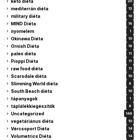
keto diéta
20
mediterrán diéta
13
military diéta
10
MIND Diéta
16
nyomelem
1
Okinawa Diéta
10
Ornish Diéta
18
paleo diéta
11
Pioppi Diéta
11
raw food diéta
11
Scarsdale diéta
10
Slimming World diéta
9
South Beach diéta
10
tápanyagok
1
táplálékkiegészítők
8
Uncategorized
149
vegetáriánus diéta
10
Vércsoport Diéta
14
Volumetrics Diéta
14