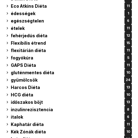
Eco Atkins Diéta
11
édességek
1
egészségtelen
6
ételek
11
fehérjedús diéta
12
Flexibilis étrend
15
flexitárián diéta
11
fogyókúra
5
GAPS Diéta
11
gluténmentes diéta
10
gyümölcsök
24
Harcos Diéta
13
HCG diéta
10
időszakos böjt
13
inzulinrezisztencia
8
italok
6
Kaphatár diéta
11
Kék Zónák diéta
10