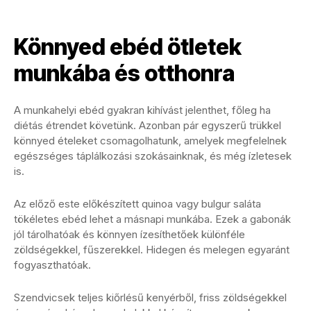
Könnyed ebéd ötletek
munkába és otthonra
A munkahelyi ebéd gyakran kihívást jelenthet, főleg ha
diétás étrendet követünk. Azonban pár egyszerű trükkel
könnyed ételeket csomagolhatunk, amelyek megfelelnek
egészséges táplálkozási szokásainknak, és még ízletesek
is.
Az előző este előkészített quinoa vagy bulgur saláta
tökéletes ebéd lehet a másnapi munkába. Ezek a gabonák
jól tárolhatóak és könnyen ízesíthetőek különféle
zöldségekkel, fűszerekkel. Hidegen és melegen egyaránt
fogyaszthatóak.
Szendvicsek teljes kiőrlésű kenyérből, friss zöldségekkel