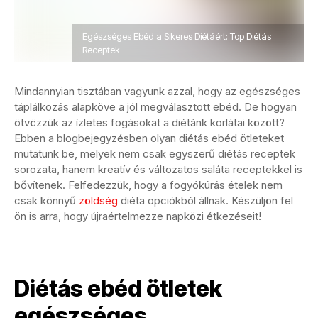
Egészséges Ebéd a Sikeres Diétáért: Top Diétás
Receptek
Mindannyian tisztában vagyunk azzal, hogy az egészséges
táplálkozás alapköve a jól megválasztott ebéd. De hogyan
ötvözzük az ízletes fogásokat a diétánk korlátai között?
Ebben a blogbejegyzésben olyan diétás ebéd ötleteket
mutatunk be, melyek nem csak egyszerű diétás receptek
sorozata, hanem kreatív és változatos saláta receptekkel is
bővítenek. Felfedezzük, hogy a fogyókúrás ételek nem
csak könnyű
zöldség
diéta opciókból állnak. Készüljön fel
ön is arra, hogy újraértelmezze napközi étkezéseit!
Diétás ebéd ötletek
egészséges