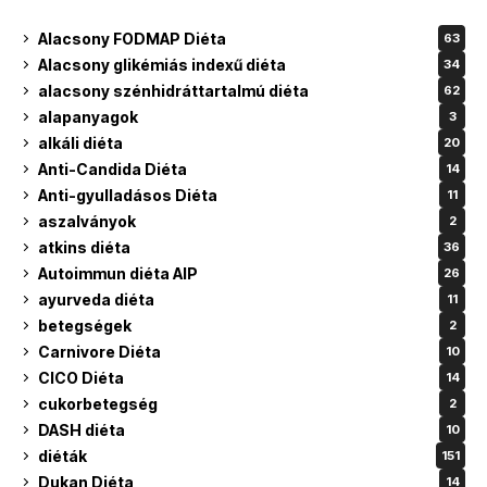
Alacsony FODMAP Diéta
63
Alacsony glikémiás indexű diéta
34
alacsony szénhidráttartalmú diéta
62
alapanyagok
3
alkáli diéta
20
Anti-Candida Diéta
14
Anti-gyulladásos Diéta
11
aszalványok
2
atkins diéta
36
Autoimmun diéta AIP
26
ayurveda diéta
11
betegségek
2
Carnivore Diéta
10
CICO Diéta
14
cukorbetegség
2
DASH diéta
10
diéták
151
Dukan Diéta
14