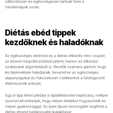
változatosan és egészségesen tartsuk fenn a
mindennapok során.
Diétás ebéd tippek
kezdőknek és haladóknak
Az egészséges életmód és a diétás étkezés nem csupán
az étrend megváltoztatását jelenti, hanem az étkezési
szokásaink átgondolását is. Kezdők számára ajánlott, hogy
kis lépésekben haladjanak, bevezetve az egészséges
alapanyagokat és fokozatosan csökkentve a feldolgozott
élelmiszerek arányát.
Egy jó tipp lehet például a táplálékbevitel naplózása, mellyel
nyomon követhetjük, hogy milyen ételeket fogyasztunk és
milyen gyakorisággal. Az ilyen típusú önvizsgálat segítheti a
diétás étrend hatékonyabb kialakítását.