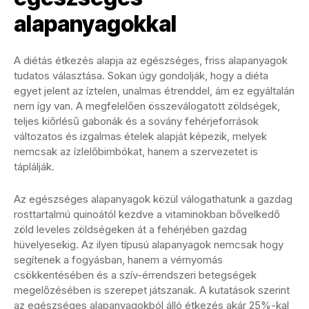
alapanyagokkal
A diétás étkezés alapja az egészséges, friss alapanyagok
tudatos választása. Sokan úgy gondolják, hogy a diéta
egyet jelent az íztelen, unalmas étrenddel, ám ez egyáltalán
nem így van. A megfelelően összeválogatott zöldségek,
teljes kiőrlésű gabonák és a sovány fehérjeforrások
változatos és izgalmas ételek alapját képezik, melyek
nemcsak az ízlelőbimbókat, hanem a szervezetet is
táplálják.
Az egészséges alapanyagok közül válogathatunk a gazdag
rosttartalmú quinoától kezdve a vitaminokban bővelkedő
zöld leveles zöldségeken át a fehérjében gazdag
hüvelyesekig. Az ilyen típusú alapanyagok nemcsak hogy
segítenek a fogyásban, hanem a vérnyomás
csökkentésében és a szív-érrendszeri betegségek
megelőzésében is szerepet játszanak. A kutatások szerint
az egészséges alapanyagokból álló étkezés akár 25%-kal