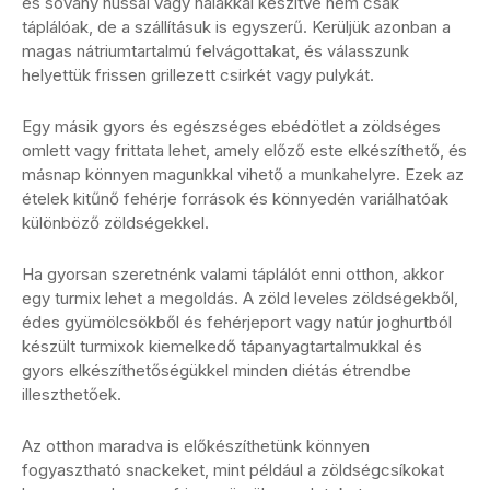
és sovány hússal vagy halakkal készítve nem csak
táplálóak, de a szállításuk is egyszerű. Kerüljük azonban a
magas nátriumtartalmú felvágottakat, és válasszunk
helyettük frissen grillezett csirkét vagy pulykát.
Egy másik gyors és egészséges ebédötlet a zöldséges
omlett vagy frittata lehet, amely előző este elkészíthető, és
másnap könnyen magunkkal vihető a munkahelyre. Ezek az
ételek kitűnő fehérje források és könnyedén variálhatóak
különböző zöldségekkel.
Ha gyorsan szeretnénk valami táplálót enni otthon, akkor
egy turmix lehet a megoldás. A zöld leveles zöldségekből,
édes gyümölcsökből és fehérjeport vagy natúr joghurtból
készült turmixok kiemelkedő tápanyagtartalmukkal és
gyors elkészíthetőségükkel minden diétás étrendbe
illeszthetőek.
Az otthon maradva is előkészíthetünk könnyen
fogyasztható snackeket, mint például a zöldségcsíkokat