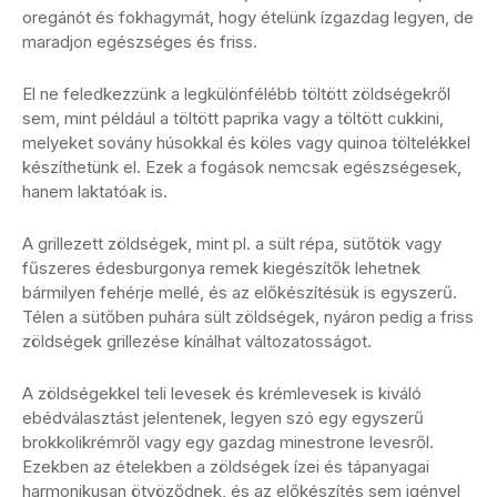
oregánót és fokhagymát, hogy ételünk ízgazdag legyen, de
maradjon egészséges és friss.
El ne feledkezzünk a legkülönfélébb töltött zöldségekről
sem, mint például a töltött paprika vagy a töltött cukkini,
melyeket sovány húsokkal és köles vagy quinoa töltelékkel
készíthetünk el. Ezek a fogások nemcsak egészségesek,
hanem laktatóak is.
A grillezett zöldségek, mint pl. a sült répa, sütőtök vagy
fűszeres édesburgonya remek kiegészítők lehetnek
bármilyen fehérje mellé, és az előkészítésük is egyszerű.
Télen a sütőben puhára sült zöldségek, nyáron pedig a friss
zöldségek grillezése kínálhat változatosságot.
A zöldségekkel teli levesek és krémlevesek is kiváló
ebédválasztást jelentenek, legyen szó egy egyszerű
brokkolikrémről vagy egy gazdag minestrone levesről.
Ezekben az ételekben a zöldségek ízei és tápanyagai
harmonikusan ötvöződnek, és az előkészítés sem igényel