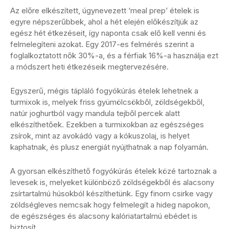
Az előre elkészített, úgynevezett ‘meal prep’ ételek is
egyre népszerűbbek, ahol a hét elején előkészítjük az
egész hét étkezéseit, így naponta csak elő kell venni és
felmelegíteni azokat. Egy 2017-es felmérés szerint a
foglalkoztatott nők 30%-a, és a férfiak 16%-a használja ezt
a módszert heti étkezéseik megtervezésére.
Egyszerű, mégis tápláló fogyókúrás ételek lehetnek a
turmixok is, melyek friss gyümölcsökből, zöldségekből,
natúr joghurtból vagy mandula tejből percek alatt
elkészíthetőek. Ezekben a turmixokban az egészséges
zsírok, mint az avokádó vagy a kókuszolaj, is helyet
kaphatnak, és plusz energiát nyújthatnak a nap folyamán.
A gyorsan elkészíthető fogyókúrás ételek közé tartoznak a
levesek is, melyeket különböző zöldségekből és alacsony
zsírtartalmú húsokból készíthetünk. Egy finom csirke vagy
zöldségleves nemcsak hogy felmelegít a hideg napokon,
de egészséges és alacsony kalóriatartalmú ebédet is
biztosít.