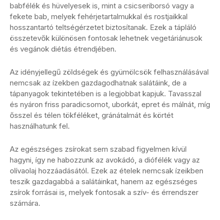
babfélék és hüvelyesek is, mint a csicseriborsó vagy a
fekete bab, melyek fehérjetartalmukkal és rostjaikkal
hosszantartó teltségérzetet biztosítanak. Ezek a tápláló
összetevők különösen fontosak lehetnek vegetáriánusok
és vegánok diétás étrendjében.
Az idényjellegű zöldségek és gyümölcsök felhasználásával
nemcsak az ízekben gazdagodhatnak salátáink, de a
tápanyagok tekintetében is a legjobbat kapjuk. Tavasszal
és nyáron friss paradicsomot, uborkát, epret és málnát, míg
ősszel és télen tökféléket, gránátalmát és körtét
használhatunk fel.
Az egészséges zsírokat sem szabad figyelmen kívül
hagyni, így ne habozzunk az avokádó, a diófélék vagy az
olívaolaj hozzáadásától. Ezek az ételek nemcsak ízeikben
teszik gazdagabbá a salátáinkat, hanem az egészséges
zsírok forrásai is, melyek fontosak a szív- és érrendszer
számára.