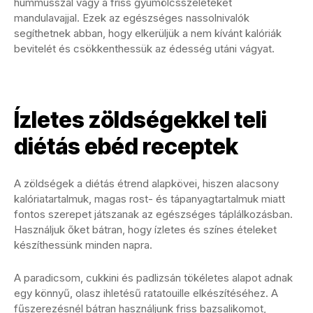
hummusszal vagy a friss gyümölcsszeleteket
mandulavajjal. Ezek az egészséges nassolnivalók
segíthetnek abban, hogy elkerüljük a nem kívánt kalóriák
bevitelét és csökkenthessük az édesség utáni vágyat.
Ízletes zöldségekkel teli
diétás ebéd receptek
A zöldségek a diétás étrend alapkövei, hiszen alacsony
kalóriatartalmuk, magas rost- és tápanyagtartalmuk miatt
fontos szerepet játszanak az egészséges táplálkozásban.
Használjuk őket bátran, hogy ízletes és színes ételeket
készíthessünk minden napra.
A paradicsom, cukkini és padlizsán tökéletes alapot adnak
egy könnyű, olasz ihletésű ratatouille elkészítéséhez. A
fűszerezésnél bátran használjunk friss bazsalikomot,