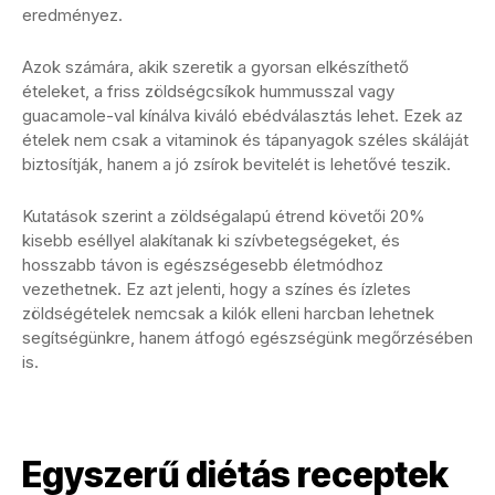
eredményez.
Azok számára, akik szeretik a gyorsan elkészíthető
ételeket, a friss zöldségcsíkok hummusszal vagy
guacamole-val kínálva kiváló ebédválasztás lehet. Ezek az
ételek nem csak a vitaminok és tápanyagok széles skáláját
biztosítják, hanem a jó zsírok bevitelét is lehetővé teszik.
Kutatások szerint a zöldségalapú étrend követői 20%
kisebb eséllyel alakítanak ki szívbetegségeket, és
hosszabb távon is egészségesebb életmódhoz
vezethetnek. Ez azt jelenti, hogy a színes és ízletes
zöldségételek nemcsak a kilók elleni harcban lehetnek
segítségünkre, hanem átfogó egészségünk megőrzésében
is.
Egyszerű diétás receptek