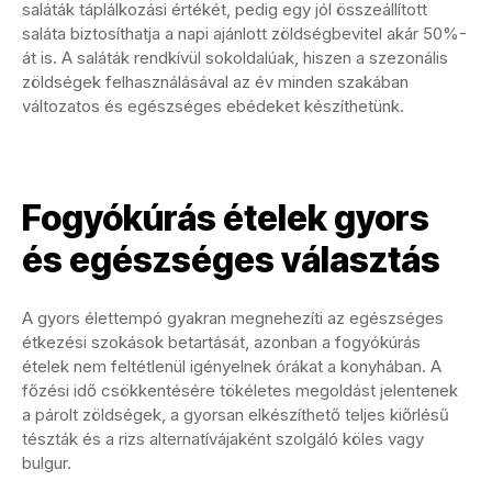
saláták táplálkozási értékét, pedig egy jól összeállított
saláta biztosíthatja a napi ajánlott zöldségbevitel akár 50%-
át is. A saláták rendkívül sokoldalúak, hiszen a szezonális
zöldségek felhasználásával az év minden szakában
változatos és egészséges ebédeket készíthetünk.
Fogyókúrás ételek gyors
és egészséges választás
A gyors élettempó gyakran megnehezíti az egészséges
étkezési szokások betartását, azonban a fogyókúrás
ételek nem feltétlenül igényelnek órákat a konyhában. A
főzési idő csökkentésére tökéletes megoldást jelentenek
a párolt zöldségek, a gyorsan elkészíthető teljes kiőrlésű
tészták és a rizs alternatívájaként szolgáló köles vagy
bulgur.