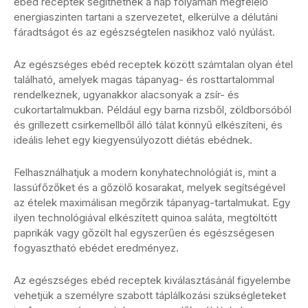
ebéd receptek segíthetnek a nap folyamán megfelelő
energiaszinten tartani a szervezetet, elkerülve a délutáni
fáradtságot és az egészségtelen nasikhoz való nyúlást.
Az egészséges ebéd receptek között számtalan olyan étel
található, amelyek magas tápanyag- és rosttartalommal
rendelkeznek, ugyanakkor alacsonyak a zsír- és
cukortartalmukban. Például egy barna rizsből, zöldborsóból
és grillezett csirkemellből álló tálat könnyű elkészíteni, és
ideális lehet egy kiegyensúlyozott diétás ebédnek.
Felhasználhatjuk a modern konyhatechnológiát is, mint a
lassúfőzőket és a gőzölő kosarakat, melyek segítségével
az ételek maximálisan megőrzik tápanyag-tartalmukat. Egy
ilyen technológiával elkészített quinoa saláta, megtöltött
paprikák vagy gőzölt hal egyszerűen és egészségesen
fogyasztható ebédet eredményez.
Az egészséges ebéd receptek kiválasztásánál figyelembe
vehetjük a személyre szabott táplálkozási szükségleteket