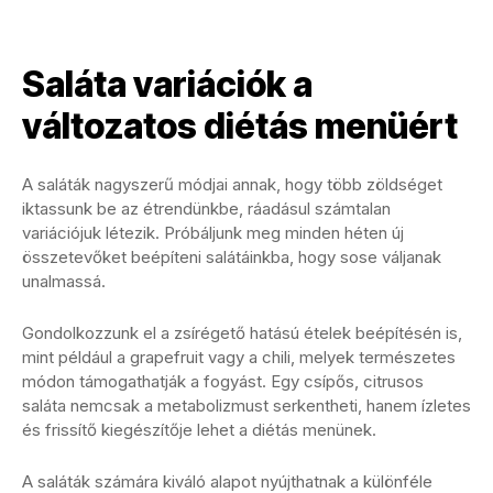
Saláta variációk a
változatos diétás menüért
A saláták nagyszerű módjai annak, hogy több zöldséget
iktassunk be az étrendünkbe, ráadásul számtalan
variációjuk létezik. Próbáljunk meg minden héten új
összetevőket beépíteni salátáinkba, hogy sose váljanak
unalmassá.
Gondolkozzunk el a zsírégető hatású ételek beépítésén is,
mint például a grapefruit vagy a chili, melyek természetes
módon támogathatják a fogyást. Egy csípős, citrusos
saláta nemcsak a metabolizmust serkentheti, hanem ízletes
és frissítő kiegészítője lehet a diétás menünek.
A saláták számára kiváló alapot nyújthatnak a különféle