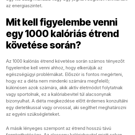
az energiaszintet.
Mit kell figyelembe venni
egy 1000 kalóriás étrend
követése során?
Az 1000 kalóriás étrend követése során számos tényezőt
figyelembe kell venni ahhoz, hogy elkerüljük az
egészségügyi problémákat. Először is fontos megérteni,
hogy ez a diéta nem mindenki számára megfelelő;
különösen azok számára, akik aktív életmódot folytatnak
vagy sportolnak, ez a kalóriabevitel túl alacsonynak
bizonyulhat. A diéta megkezdése előtt érdemes konzultálni
egy dietetikussal vagy orvossal, aki segíthet meghatározni
az egyéni szükségleteket.
A másik lényeges szempont az étrend hosszú távú
fenntarthatósága. Az alacsony kalóriabevitel miatt sokan