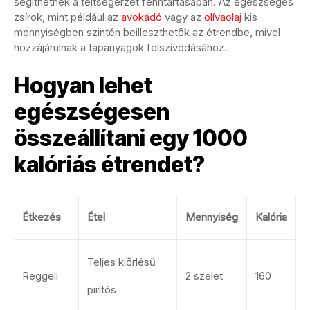
segíthetnek a teltségérzet fenntartásában. Az egészséges
zsírok, mint például az
avokádó
vagy az
olívaolaj
kis
mennyiségben szintén beilleszthetők az étrendbe, mivel
hozzájárulnak a tápanyagok felszívódásához.
Hogyan lehet
egészségesen
összeállítani egy 1000
kalóriás étrendet?
Étkezés
Étel
Mennyiség
Kalória
Teljes kiőrlésű
Reggeli
2 szelet
160
pirítós