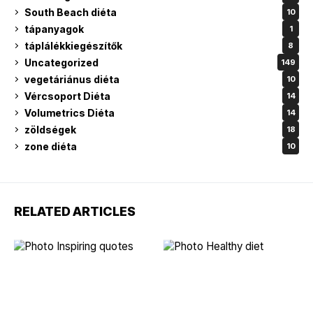
South Beach diéta
10
tápanyagok
1
táplálékkiegészítők
8
Uncategorized
149
vegetáriánus diéta
10
Vércsoport Diéta
14
Volumetrics Diéta
14
zöldségek
18
zone diéta
10
RELATED ARTICLES