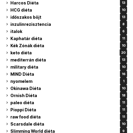
Harcos Diéta
13
HCG diéta
10
időszakos böjt
13
inzulinrezisztencia
8
italok
6
Kaphatár diéta
11
Kék Zónák diéta
10
keto diéta
20
mediterrán diéta
13
military diéta
10
MIND Diéta
16
nyomelem
1
Okinawa Diéta
10
Ornish Diéta
18
paleo diéta
11
Pioppi Diéta
11
raw food diéta
11
Scarsdale diéta
10
Slimming World diéta
9