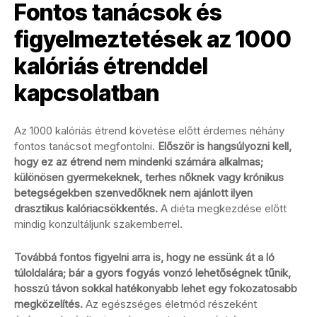
Fontos tanácsok és
figyelmeztetések az 1000
kalóriás étrenddel
kapcsolatban
Az 1000 kalóriás étrend követése előtt érdemes néhány
fontos tanácsot megfontolni.
Először is hangsúlyozni kell,
hogy ez az étrend nem mindenki számára alkalmas;
különösen gyermekeknek, terhes nőknek vagy krónikus
betegségekben szenvedőknek nem ajánlott ilyen
drasztikus kalóriacsökkentés.
A diéta megkezdése előtt
mindig konzultáljunk szakemberrel.
Továbbá fontos figyelni arra is, hogy ne essünk át a ló
túloldalára; bár a gyors fogyás vonzó lehetőségnek tűnik,
hosszú távon sokkal hatékonyabb lehet egy fokozatosabb
megközelítés.
Az egészséges életmód részeként