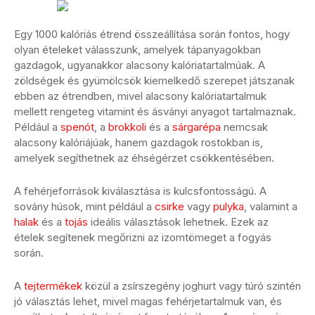
Egy 1000 kalóriás étrend összeállítása során fontos, hogy
olyan ételeket válasszunk, amelyek tápanyagokban
gazdagok, ugyanakkor alacsony kalóriatartalmúak. A
zöldségek és gyümölcsök kiemelkedő szerepet játszanak
ebben az étrendben, mivel alacsony kalóriatartalmuk
mellett rengeteg vitamint és ásványi anyagot tartalmaznak.
Például a
spenót
, a
brokkoli
és a
sárgarépa
nemcsak
alacsony kalóriájúak, hanem gazdagok rostokban is,
amelyek segíthetnek az éhségérzet csökkentésében.
A fehérjeforrások kiválasztása is kulcsfontosságú. A
sovány húsok, mint például a
csirke
vagy
pulyka
, valamint a
halak
és a
tojás
ideális választások lehetnek. Ezek az
ételek segítenek megőrizni az izomtömeget a fogyás
során.
A
tejtermékek
közül a zsírszegény joghurt vagy túró szintén
jó választás lehet, mivel magas fehérjetartalmuk van, és