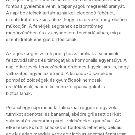
fontos figyelembe venni a tápanyagok megfelelő arányát.
A napi bevitelnek tartalmaznia kell elegendő fehérjét,
szénhidrátot és zsírt ahhoz, hogy a szervezet megfelelően
működjön. A fehérjék segítenek az izomtömeg
megőrzésében és az anyagcsere fenntartásában, míg a
szénhidrátok energiát biztosítanak.
Az egészséges zsírok pedig hozzájárulnak a vitaminok
felszívódásához és támogatják a hormonális egyensúlyt. A
napi étkezések tervezésekor érdemes figyelni arra is, hogy
változatos legyen az étrend. A különböző színekben
pompázó zöldségek és gyümölcsök nemcsak
esztétikusak, hanem különböző tápanyagokat is
biztosítanak.
Például egy napi menü tartalmazhat reggelire egy zöld
turmixot spenóttal és banánnal, ebédre grillezett csirkét
salátával és vacsorára párolt zöldségeket quinoával. Az
étkezések közötti snackek is fontosak lehetnek; például
egy kis adag mandula vagy egy joghurt segíthet fenntartani