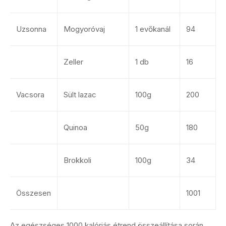
Uzsonna
Mogyoróvaj
1 evőkanál
94
Zeller
1 db
16
Vacsora
Sült lazac
100g
200
Quinoa
50g
180
Brokkoli
100g
34
Összesen
1001
Az egészséges 1000 kalóriás étrend összeállítása során