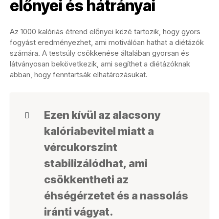
előnyei és hátrányai
Az 1000 kalóriás étrend előnyei közé tartozik, hogy gyors
fogyást eredményezhet, ami motiválóan hathat a diétázók
számára. A testsúly csökkenése általában gyorsan és
látványosan bekövetkezik, ami segíthet a diétázóknak
abban, hogy fenntartsák elhatározásukat.
Ezen kívül az alacsony
kalóriabevitel miatt a
vércukorszint
stabilizálódhat, ami
csökkentheti az
éhségérzetet és a nassolás
iránti vágyat.