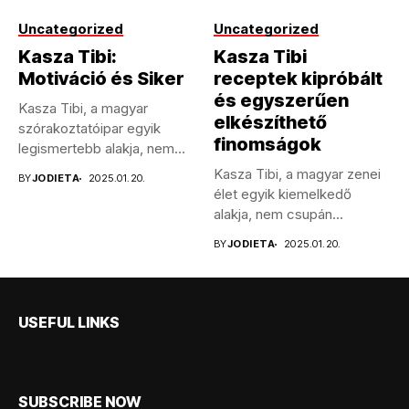
Uncategorized
Uncategorized
Kasza Tibi:
Kasza Tibi
Motiváció és Siker
receptek kipróbált
és egyszerűen
Kasza Tibi, a magyar
elkészíthető
szórakoztatóipar egyik
finomságok
legismertebb alakja, nem
csupán énekesként,
Kasza Tibi, a magyar zenei
BY
JODIETA
2025.01.20.
hanem...
élet egyik kiemelkedő
alakja, nem csupán
tehetséges...
BY
JODIETA
2025.01.20.
USEFUL LINKS
SUBSCRIBE NOW