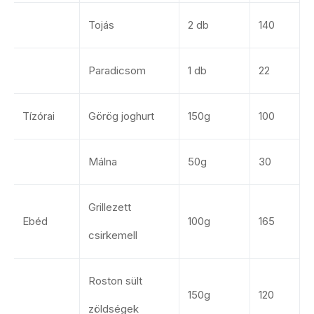
Tojás
2 db
140
Paradicsom
1 db
22
Tízórai
Görög joghurt
150g
100
Málna
50g
30
Grillezett
Ebéd
100g
165
csirkemell
Roston sült
150g
120
zöldségek