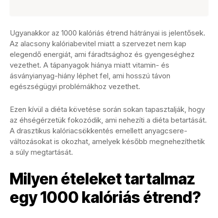
Ugyanakkor az 1000 kalóriás étrend hátrányai is jelentősek.
Az alacsony kalóriabevitel miatt a szervezet nem kap
elegendő energiát, ami fáradtsághoz és gyengeséghez
vezethet. A tápanyagok hiánya miatt vitamin- és
ásványianyag-hiány léphet fel, ami hosszú távon
egészségügyi problémákhoz vezethet.
Ezen kívül a diéta követése során sokan tapasztalják, hogy
az éhségérzetük fokozódik, ami nehezíti a diéta betartását.
A drasztikus kalóriacsökkentés emellett anyagcsere-
változásokat is okozhat, amelyek később megnehezíthetik
a súly megtartását.
Milyen ételeket tartalmaz
egy 1000 kalóriás étrend?