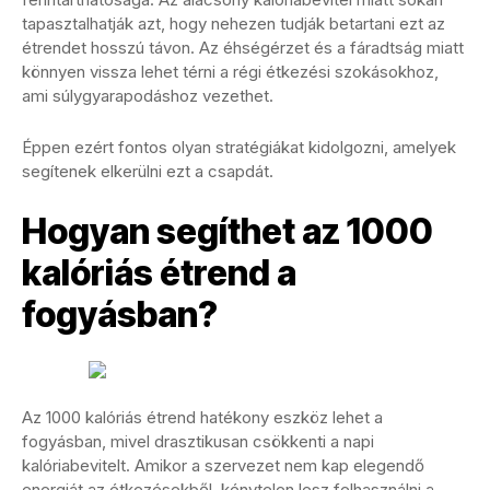
tapasztalhatják azt, hogy nehezen tudják betartani ezt az
étrendet hosszú távon. Az éhségérzet és a fáradtság miatt
könnyen vissza lehet térni a régi étkezési szokásokhoz,
ami súlygyarapodáshoz vezethet.
Éppen ezért fontos olyan stratégiákat kidolgozni, amelyek
segítenek elkerülni ezt a csapdát.
Hogyan segíthet az 1000
kalóriás étrend a
fogyásban?
Az 1000 kalóriás étrend hatékony eszköz lehet a
fogyásban, mivel drasztikusan csökkenti a napi
kalóriabevitelt. Amikor a szervezet nem kap elegendő
energiát az étkezésekből, kénytelen lesz felhasználni a