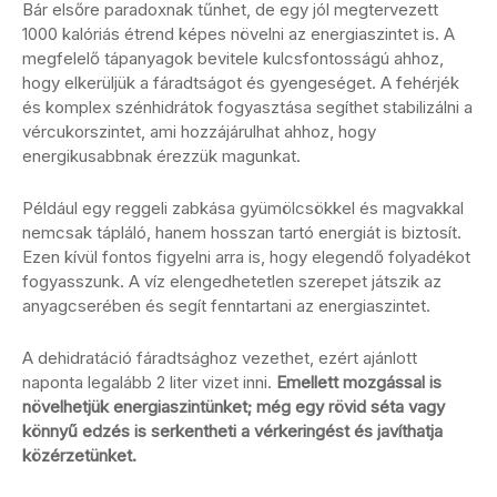
Bár elsőre paradoxnak tűnhet, de egy jól megtervezett
1000 kalóriás étrend képes növelni az energiaszintet is. A
megfelelő tápanyagok bevitele kulcsfontosságú ahhoz,
hogy elkerüljük a fáradtságot és gyengeséget. A fehérjék
és komplex szénhidrátok fogyasztása segíthet stabilizálni a
vércukorszintet, ami hozzájárulhat ahhoz, hogy
energikusabbnak érezzük magunkat.
Például egy reggeli zabkása gyümölcsökkel és magvakkal
nemcsak tápláló, hanem hosszan tartó energiát is biztosít.
Ezen kívül fontos figyelni arra is, hogy elegendő folyadékot
fogyasszunk. A víz elengedhetetlen szerepet játszik az
anyagcserében és segít fenntartani az energiaszintet.
A dehidratáció fáradtsághoz vezethet, ezért ajánlott
naponta legalább 2 liter vizet inni.
Emellett mozgással is
növelhetjük energiaszintünket; még egy rövid séta vagy
könnyű edzés is serkentheti a vérkeringést és javíthatja
közérzetünket.