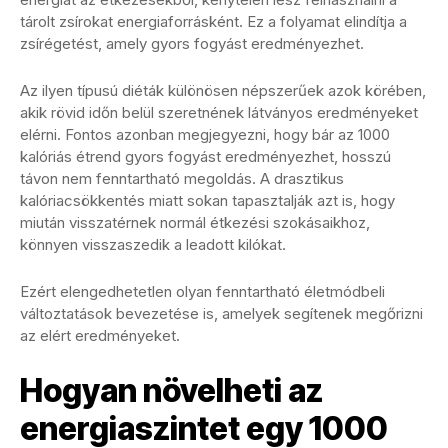
tárolt zsírokat energiaforrásként. Ez a folyamat elindítja a
zsírégetést, amely gyors fogyást eredményezhet.
Az ilyen típusú diéták különösen népszerűek azok körében,
akik rövid időn belül szeretnének látványos eredményeket
elérni. Fontos azonban megjegyezni, hogy bár az 1000
kalóriás étrend gyors fogyást eredményezhet, hosszú
távon nem fenntartható megoldás. A drasztikus
kalóriacsökkentés miatt sokan tapasztalják azt is, hogy
miután visszatérnek normál étkezési szokásaikhoz,
könnyen visszaszedik a leadott kilókat.
Ezért elengedhetetlen olyan fenntartható életmódbeli
változtatások bevezetése is, amelyek segítenek megőrizni
az elért eredményeket.
Hogyan növelheti az
energiaszintet egy 1000