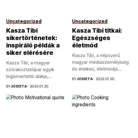
Uncategorized
Uncategorized
Kasza Tibi
Kasza Tibi titkai:
sikertörténetek:
Egészséges
inspiráló példák a
életmód
siker elérésére
Kasza Tibi, a népszerű
magyar médiaszemélyiség
Kasza Tibi, a magyar
és énekes, életmódja
szórakoztatóipar egyik
példaértékű sokak
legismertebb alakja,
BY
JODIETA
2025.01.20.
számára....
pályafutása során számos
BY
JODIETA
2025.01.20.
kihívással...