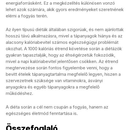
energiaforrásként. Ez a megközelítés különösen vonzó
lehet azok számára, akik gyors eredményeket szeretnének
elérni a fogyás terén.
Az ilyen típusú diéták általában szigorúak, és nem ajánlottak
hosszú távú alkalmazásra, mivel a tápanyagok hiánya és az
alacsony kalóriabevitel számos egészségügyi problémát
okozhat. A 1000 kalóriás étrend követése során a diétázók
gyakran tapasztalják, hogy az éhségérzetük fokozódik,
mivel a napi kalóriabevitel jelentősen csökken. Az étrend
megtervezése során fontos figyelembe venni, hogy a
bevitt ételek tápanyagtartalma megfelelő legyen, hiszen a
szervezetnek szüksége van vitaminokra, ásványi
anyagokra és egyéb tápanyagokra a megfelelő
működéshez.
A diéta során a cél nem csupán a fogyás, hanem az
egészséges életmód fenntartása is.
Összefoglaló