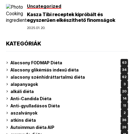
Uncategorized
Kasza Tibi receptek kipróbált és
egyszerűen elkészíthető finomságok
2025.01.20.
KATEGÓRIÁK
Alacsony FODMAP Diéta
63
Alacsony glikémiás indexű diéta
34
alacsony szénhidráttartalmú diéta
62
alapanyagok
3
alkáli diéta
20
Anti-Candida Diéta
14
Anti-gyulladásos Diéta
11
aszalványok
2
atkins diéta
36
Autoimmun diéta AIP
26