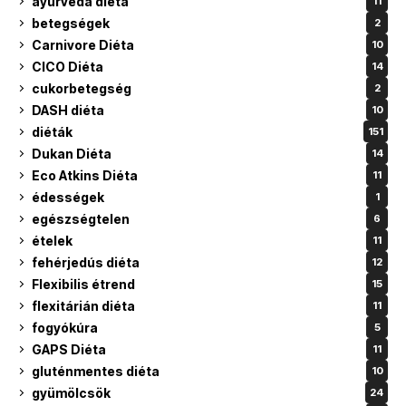
ayurveda diéta
11
betegségek
2
Carnivore Diéta
10
CICO Diéta
14
cukorbetegség
2
DASH diéta
10
diéták
151
Dukan Diéta
14
Eco Atkins Diéta
11
édességek
1
egészségtelen
6
ételek
11
fehérjedús diéta
12
Flexibilis étrend
15
flexitárián diéta
11
fogyókúra
5
GAPS Diéta
11
gluténmentes diéta
10
gyümölcsök
24