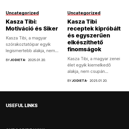
Uncategorized
Uncategorized
Kasza Tibi:
Kasza Tibi
Motiváció és Siker
receptek kipróbált
és egyszerűen
Kasza Tibi, a magyar
elkészíthető
szórakoztatóipar egyik
finomságok
legismertebb alakja, nem
csupán énekesként,
Kasza Tibi, a magyar zenei
BY
JODIETA
2025.01.20.
hanem...
élet egyik kiemelkedő
alakja, nem csupán
tehetséges...
BY
JODIETA
2025.01.20.
USEFUL LINKS