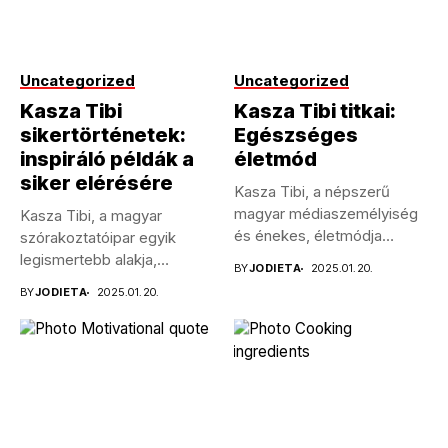
Uncategorized
Uncategorized
Kasza Tibi
Kasza Tibi titkai:
sikertörténetek:
Egészséges
inspiráló példák a
életmód
siker elérésére
Kasza Tibi, a népszerű
magyar médiaszemélyiség
Kasza Tibi, a magyar
és énekes, életmódja
szórakoztatóipar egyik
példaértékű sokak
legismertebb alakja,
BY
JODIETA
2025.01.20.
számára....
pályafutása során számos
BY
JODIETA
2025.01.20.
kihívással...