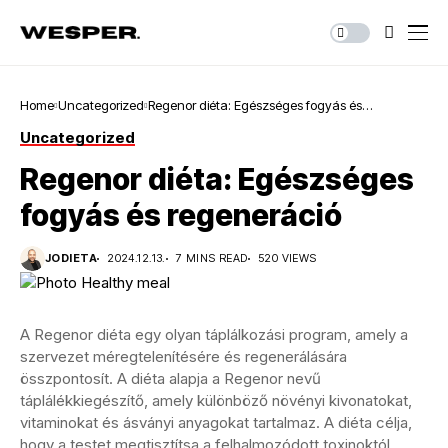
Home
Uncategorized
Regenor diéta: Egészséges fogyás és
regeneráció
Uncategorized
Regenor diéta: Egészséges
fogyás és regeneráció
JODIETA
2024.12.13.
7 MINS READ
520 VIEWS
A Regenor diéta egy olyan táplálkozási program, amely a
szervezet méregtelenítésére és regenerálására
összpontosít. A diéta alapja a Regenor nevű
táplálékkiegészítő, amely különböző növényi kivonatokat,
vitaminokat és ásványi anyagokat tartalmaz. A diéta célja,
hogy a testet megtisztítsa a felhalmozódott toxinoktól,