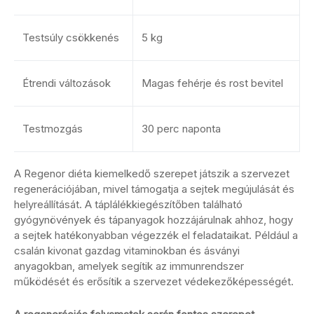
Testsúly csökkenés
5 kg
Étrendi változások
Magas fehérje és rost bevitel
Testmozgás
30 perc naponta
A Regenor diéta kiemelkedő szerepet játszik a szervezet
regenerációjában, mivel támogatja a sejtek megújulását és
helyreállítását. A táplálékkiegészítőben található
gyógynövények és tápanyagok hozzájárulnak ahhoz, hogy
a sejtek hatékonyabban végezzék el feladataikat. Például a
csalán kivonat gazdag vitaminokban és ásványi
anyagokban, amelyek segítik az immunrendszer
működését és erősítik a szervezet védekezőképességét.