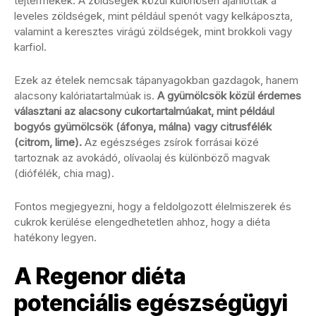
tejtermékek. A zöldségek közül különösen ajánlottak a
leveles zöldségek, mint például spenót vagy kelkáposzta,
valamint a keresztes virágú zöldségek, mint brokkoli vagy
karfiol.
Ezek az ételek nemcsak tápanyagokban gazdagok, hanem
alacsony kalóriatartalmúak is.
A gyümölcsök közül érdemes
választani az alacsony cukortartalmúakat, mint például
bogyós gyümölcsök (áfonya, málna) vagy citrusfélék
(citrom, lime).
Az egészséges zsírok forrásai közé
tartoznak az avokádó, olívaolaj és különböző magvak
(diófélék, chia mag).
Fontos megjegyezni, hogy a feldolgozott élelmiszerek és
cukrok kerülése elengedhetetlen ahhoz, hogy a diéta
hatékony legyen.
A Regenor diéta
potenciális egészségügyi