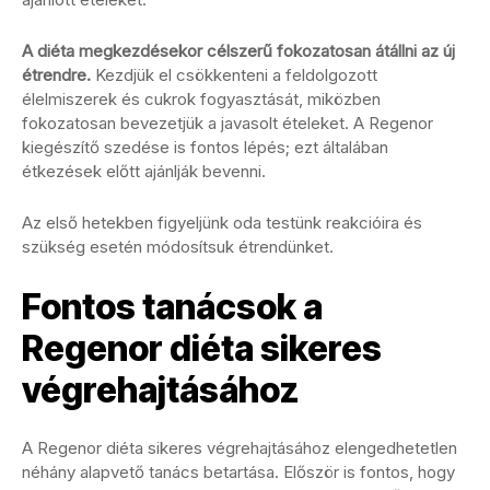
A diéta megkezdésekor célszerű fokozatosan átállni az új
étrendre.
Kezdjük el csökkenteni a feldolgozott
élelmiszerek és cukrok fogyasztását, miközben
fokozatosan bevezetjük a javasolt ételeket. A Regenor
kiegészítő szedése is fontos lépés; ezt általában
étkezések előtt ajánlják bevenni.
Az első hetekben figyeljünk oda testünk reakcióira és
szükség esetén módosítsuk étrendünket.
Fontos tanácsok a
Regenor diéta sikeres
végrehajtásához
A Regenor diéta sikeres végrehajtásához elengedhetetlen
néhány alapvető tanács betartása. Először is fontos, hogy