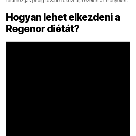
testmozgás pedig tovább fokozhatja ezeket az előnyöket.
Hogyan lehet elkezdeni a
Regenor diétát?