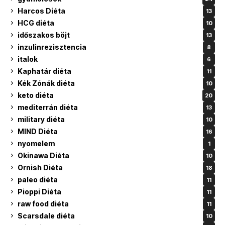
Harcos Diéta
13
HCG diéta
10
időszakos böjt
13
inzulinrezisztencia
8
italok
6
Kaphatár diéta
11
Kék Zónák diéta
10
keto diéta
20
mediterrán diéta
13
military diéta
10
MIND Diéta
16
nyomelem
1
Okinawa Diéta
10
Ornish Diéta
18
paleo diéta
11
Pioppi Diéta
11
raw food diéta
11
Scarsdale diéta
10