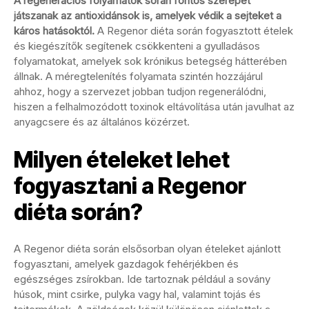
A regenerációs folyamatok során fontos szerepet
játszanak az antioxidánsok is, amelyek védik a sejteket a
káros hatásoktól.
A Regenor diéta során fogyasztott ételek
és kiegészítők segítenek csökkenteni a gyulladásos
folyamatokat, amelyek sok krónikus betegség hátterében
állnak. A méregtelenítés folyamata szintén hozzájárul
ahhoz, hogy a szervezet jobban tudjon regenerálódni,
hiszen a felhalmozódott toxinok eltávolítása után javulhat az
anyagcsere és az általános közérzet.
Milyen ételeket lehet
fogyasztani a Regenor
diéta során?
A Regenor diéta során elsősorban olyan ételeket ajánlott
fogyasztani, amelyek gazdagok fehérjékben és
egészséges zsírokban. Ide tartoznak például a sovány
húsok, mint csirke, pulyka vagy hal, valamint tojás és