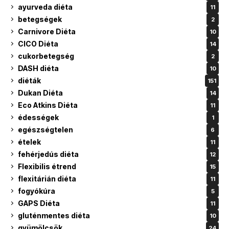
ayurveda diéta
11
betegségek
2
Carnivore Diéta
10
CICO Diéta
14
cukorbetegség
2
DASH diéta
10
diéták
151
Dukan Diéta
14
Eco Atkins Diéta
11
édességek
1
egészségtelen
6
ételek
11
fehérjedús diéta
12
Flexibilis étrend
15
flexitárián diéta
11
fogyókúra
5
GAPS Diéta
11
gluténmentes diéta
10
gyümölcsök
24