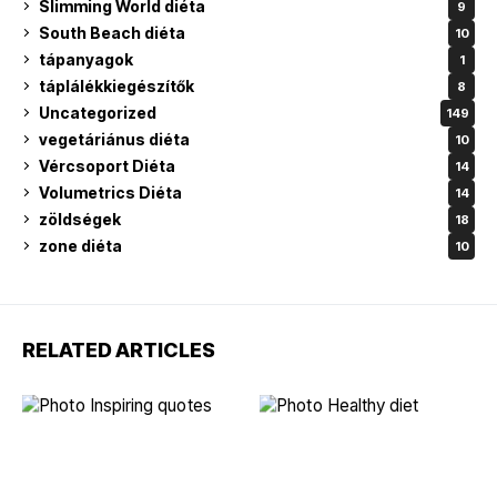
Slimming World diéta
9
South Beach diéta
10
tápanyagok
1
táplálékkiegészítők
8
Uncategorized
149
vegetáriánus diéta
10
Vércsoport Diéta
14
Volumetrics Diéta
14
zöldségek
18
zone diéta
10
RELATED ARTICLES