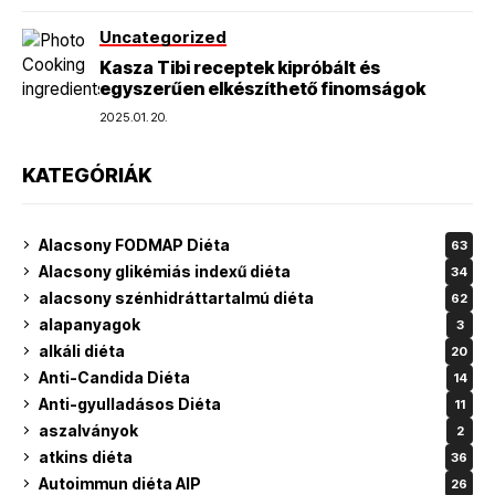
Uncategorized
Kasza Tibi receptek kipróbált és
egyszerűen elkészíthető finomságok
2025.01.20.
KATEGÓRIÁK
Alacsony FODMAP Diéta
63
Alacsony glikémiás indexű diéta
34
alacsony szénhidráttartalmú diéta
62
alapanyagok
3
alkáli diéta
20
Anti-Candida Diéta
14
Anti-gyulladásos Diéta
11
aszalványok
2
atkins diéta
36
Autoimmun diéta AIP
26