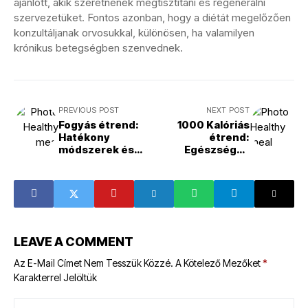
ajánlott, akik szeretnének megtisztítani és regenerálni
szervezetüket. Fontos azonban, hogy a diétát megelőzően
konzultáljanak orvosukkal, különösen, ha valamilyen
krónikus betegségben szenvednek.
PREVIOUS POST
NEXT POST
Fogyás étrend:
1000 Kalóriás
Hatékony
étrend:
módszerek és
Egészséges
tippek
fogyás és
energiaszint
növelés
LEAVE A COMMENT
Az E-Mail Címet Nem Tesszük Közzé.
A Kötelező Mezőket
*
Karakterrel Jelöltük