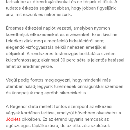
tartsuk be az étrendi ajánlásokat és ne térjünk el tőlük. A
tudatos étkezés segíthet abban, hogy jobban figyeljünk
arra, mit eszünk és mikor eszünk.
Érdemes étkezési naplót vezetni, amelyben nyomon
követhetjük étkezéseinket és érzéseinket. Ezen kívül ne
feledkezzünk meg a megfelelő hidratációról sem;
elegendő vízfogyasztás nélkül nehezen érhetjük el
céljainkat. A rendszeres testmozgás beiktatása szintén
kulcsfontosságú; akár napi 30 perc séta is jelentős hatással
lehet az eredményekre.
Végül pedig fontos megjegyezni, hogy mindenki más
ütemben halad; legyünk türelmesek önmagunkkal szemben
és ünnepeljük meg apróbb sikereinket is.
A Regenor diéta mellett fontos szempont az étkezési
vágyak kordában tartása, amelyről bővebben olvashatsz a
Jódiéta
cikkében. Ez az étrend ugyanis nemcsak az
egészséges táplálkozásra, de az étkezési szokások