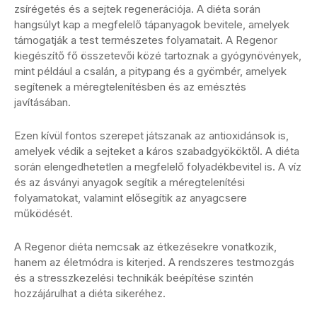
zsírégetés és a sejtek regenerációja. A diéta során
hangsúlyt kap a megfelelő tápanyagok bevitele, amelyek
támogatják a test természetes folyamatait. A Regenor
kiegészítő fő összetevői közé tartoznak a gyógynövények,
mint például a csalán, a pitypang és a gyömbér, amelyek
segítenek a méregtelenítésben és az emésztés
javításában.
Ezen kívül fontos szerepet játszanak az antioxidánsok is,
amelyek védik a sejteket a káros szabadgyököktől. A diéta
során elengedhetetlen a megfelelő folyadékbevitel is. A víz
és az ásványi anyagok segítik a méregtelenítési
folyamatokat, valamint elősegítik az anyagcsere
működését.
A Regenor diéta nemcsak az étkezésekre vonatkozik,
hanem az életmódra is kiterjed. A rendszeres testmozgás
és a stresszkezelési technikák beépítése szintén
hozzájárulhat a diéta sikeréhez.