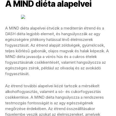
A MIND diéta alapelvei
A MIND diéta alapelvei ötvözik a mediterrán étrend és a
DASH diéta legjobb elemeit, és hangsúlyozzák az agy
egészségére jótékony hatással lévő élelmiszerek
fogyasztását. Az étrend alapját zöldségek, gyümölcsök,
teljes kiőrlésű gabonák, olajos magvak és halak képezik. A
MIND diéta javasolja a vörös hús és a cukros ételek
fogyasztásának csökkentését, valamint hangsúlyozza az
egészséges zsírok, például az olívaolaj és az avokádó
fogyasztását.
Az étrend további alapelvei közé tartozik a mérsékelt
alkoholfogyasztás, valamint a só- és cukorfogyasztás
csökkentése. A MIND diéta hangsúlyozza a rendszeres
testmozgás fontosságát is az agy egészségének
megőrzése érdekében. Az étrend összeállításakor
figyelembe veszik azokat az élelmiszereket, amelyek