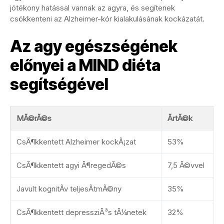
jótékony hatással vannak az agyra, és segítenek
csökkenteni az Alzheimer-kór kialakulásának kockázatát.
Az agy egészségének
előnyei a MIND diéta
segítségével
MÃ©rÃ©s
ÃrtÃ©k
CsÃ¶kkentett Alzheimer kockÃ¡zat
53%
CsÃ¶kkentett agyi Ã¶regedÃ©s
7,5 Ã©vvel
Javult kognitÃ­v teljesÃ­tmÃ©ny
35%
CsÃ¶kkentett depressziÃ³s tÃ¼netek
32%