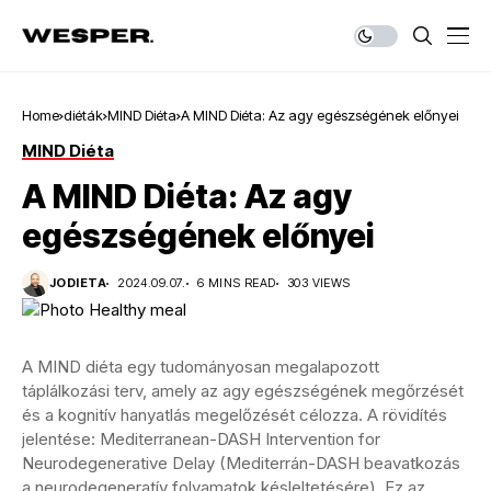
Home
diéták
MIND Diéta
A MIND Diéta: Az agy egészségének előnyei
MIND Diéta
A MIND Diéta: Az agy
egészségének előnyei
JODIETA
2024.09.07.
6 MINS READ
303 VIEWS
A MIND diéta egy tudományosan megalapozott
táplálkozási terv, amely az agy egészségének megőrzését
és a kognitív hanyatlás megelőzését célozza. A rövidítés
jelentése: Mediterranean-DASH Intervention for
Neurodegenerative Delay (Mediterrán-DASH beavatkozás
a neurodegeneratív folyamatok késleltetésére). Ez az