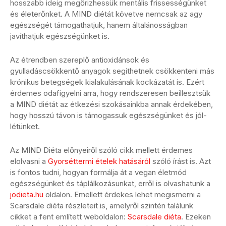
hosszabb ideig megőrizhessük mentális frissességünket
és életerőnket. A MIND diétát követve nemcsak az agy
egészségét támogathatjuk, hanem általánosságban
javíthatjuk egészségünket is.
Az étrendben szereplő antioxidánsok és
gyulladáscsökkentő anyagok segíthetnek csökkenteni más
krónikus betegségek kialakulásának kockázatát is. Ezért
érdemes odafigyelni arra, hogy rendszeresen beillesztsük
a MIND diétát az étkezési szokásainkba annak érdekében,
hogy hosszú távon is támogassuk egészségünket és jól-
létünket.
Az MIND Diéta előnyeiről szóló cikk mellett érdemes
elolvasni a
Gyorséttermi ételek hatásáról
szóló írást is. Azt
is fontos tudni, hogyan formálja át a vegan életmód
egészségünket és táplálkozásunkat, erről is olvashatunk a
jodieta.hu
oldalon. Emellett érdekes lehet megismerni a
Scarsdale diéta részleteit is, amelyről szintén találunk
cikket a fent említett weboldalon:
Scarsdale diéta
. Ezeken