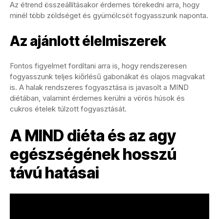
Az étrend összeállításakor érdemes törekedni arra, hogy
minél több zöldséget és gyümölcsöt fogyasszunk naponta.
Az ajánlott élelmiszerek
Fontos figyelmet fordítani arra is, hogy rendszeresen
fogyasszunk teljes kiőrlésű gabonákat és olajos magvakat
is. A halak rendszeres fogyasztása is javasolt a MIND
diétában, valamint érdemes kerülni a vörös húsok és
cukros ételek túlzott fogyasztását.
A MIND diéta és az agy
egészségének hosszú
távú hatásai