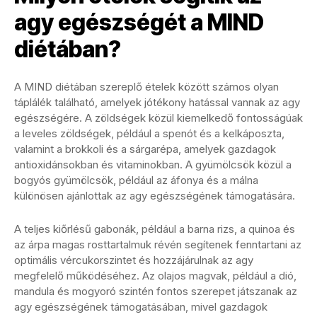
agy egészségét a MIND
diétában?
A MIND diétában szereplő ételek között számos olyan
táplálék található, amelyek jótékony hatással vannak az agy
egészségére. A zöldségek közül kiemelkedő fontosságúak
a leveles zöldségek, például a spenót és a kelkáposzta,
valamint a brokkoli és a sárgarépa, amelyek gazdagok
antioxidánsokban és vitaminokban. A gyümölcsök közül a
bogyós gyümölcsök, például az áfonya és a málna
különösen ajánlottak az agy egészségének támogatására.
A teljes kiőrlésű gabonák, például a barna rizs, a quinoa és
az árpa magas rosttartalmuk révén segítenek fenntartani az
optimális vércukorszintet és hozzájárulnak az agy
megfelelő működéséhez. Az olajos magvak, például a dió,
mandula és mogyoró szintén fontos szerepet játszanak az
agy egészségének támogatásában, mivel gazdagok