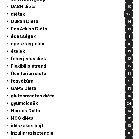
DASH diéta
10
diéták
151
Dukan Diéta
14
Eco Atkins Diéta
11
édességek
1
egészségtelen
6
ételek
11
fehérjedús diéta
12
Flexibilis étrend
15
flexitárián diéta
11
fogyókúra
5
GAPS Diéta
11
gluténmentes diéta
10
gyümölcsök
24
Harcos Diéta
13
HCG diéta
10
időszakos böjt
13
inzulinrezisztencia
8