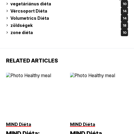
vegetáriánus diéta
10
Vércsoport Diéta
14
Volumetrics Diéta
14
zöldségek
18
zone diéta
10
RELATED ARTICLES
MIND Diéta
MIND Diéta
MIND Diéta:
MIND Diéta