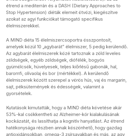
étrend a mediterrán és a DASH (Dietary Approaches to
Stop Hypertension) diéták elemeit ötvözi, kiegészítve
azokat az agyi funkciókat támogató specifikus
élelmiszerekkel.
A MIND diéta 15 élelmiszercsoportra összpontosít,
amelyek közül 10 „agybarát” élelmiszer, 5 pedig kerülendő.
Az agybarát élelmiszerek közé tartoznak a zöld leveles
zöldségek, egyéb zöldségek, diófélék, bogyós
gyümölcsök, hüvelyesek, teljes kiőrlésű gabonák, hal,
baromfi, olívaolaj és bor (mértékkel). A kerülendő
élelmiszerek között szerepel a vörös hús, vaj és margarin,
sajt, péksütemények és édességek, valamint a
gyorsételek.
Kutatások kimutatták, hogy a MIND diéta követése akár
53%-kal csökkentheti az Alzheimer-kór kialakulásának
kockázatát, és lassíthatja a kognitív hanyatlást. Az étrend
hatékonysága részben annak köszönhető, hogy gazdag
antioxidánsokban, omega-3 zsírsavakban és más, az agy