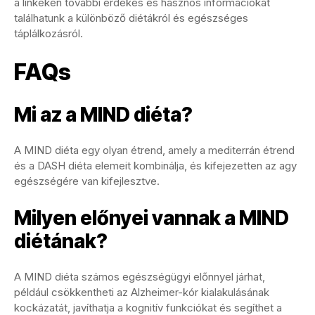
a linkeken további érdekes és hasznos információkat
találhatunk a különböző diétákról és egészséges
táplálkozásról.
FAQs
Mi az a MIND diéta?
A MIND diéta egy olyan étrend, amely a mediterrán étrend
és a DASH diéta elemeit kombinálja, és kifejezetten az agy
egészségére van kifejlesztve.
Milyen előnyei vannak a MIND
diétának?
A MIND diéta számos egészségügyi előnnyel járhat,
például csökkentheti az Alzheimer-kór kialakulásának
kockázatát, javíthatja a kognitív funkciókat és segíthet a