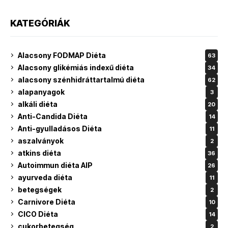
KATEGÓRIÁK
Alacsony FODMAP Diéta
63
Alacsony glikémiás indexű diéta
34
alacsony szénhidráttartalmú diéta
62
alapanyagok
3
alkáli diéta
20
Anti-Candida Diéta
14
Anti-gyulladásos Diéta
11
aszalványok
2
atkins diéta
36
Autoimmun diéta AIP
26
ayurveda diéta
11
betegségek
2
Carnivore Diéta
10
CICO Diéta
14
cukorbetegség
2