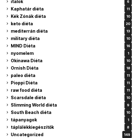
italok
6
Kaphatár diéta
11
Kék Zónák diéta
10
keto diéta
20
mediterrán diéta
13
military diéta
10
MIND Diéta
16
nyomelem
1
Okinawa Diéta
10
Ornish Diéta
18
paleo diéta
11
Pioppi Diéta
11
raw food diéta
11
Scarsdale diéta
10
Slimming World diéta
9
South Beach diéta
10
tápanyagok
1
táplálékkiegészítők
8
Uncategorized
149