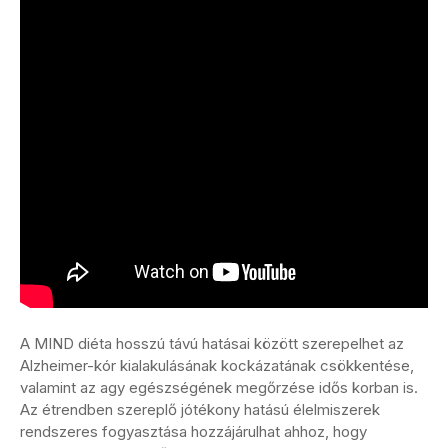
A MIND diéta hosszú távú hatásai között szerepelhet az
Alzheimer-kór kialakulásának kockázatának csökkentése,
valamint az agy egészségének megőrzése idős korban is.
Az étrendben szereplő jótékony hatású élelmiszerek
rendszeres fogyasztása hozzájárulhat ahhoz, hogy