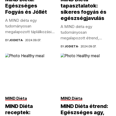
Egészséges
tapasztalatok:
Fogyás és Jóllét
sikeres fogyás és
egészségjavulás
A MIND diéta egy
tudományosan
A MIND diéta egy
megalapozott táplálkozási
tudományosan
program, amelyet az agy
megalapozott étrend,
BY
JODIETA
2024.09.07.
egészségének...
amelyet kifejezetten az
BY
JODIETA
2024.09.07.
Alzheimer-kór
kockázatának...
MIND Diéta
MIND Diéta
MIND Diéta
MIND Diéta étrend:
receptek:
Egészséges agy,