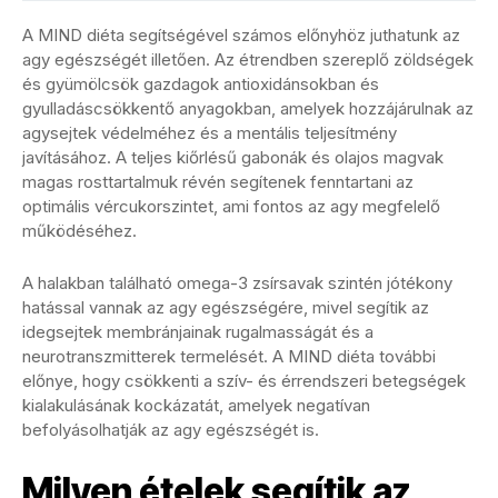
A MIND diéta segítségével számos előnyhöz juthatunk az
agy egészségét illetően. Az étrendben szereplő zöldségek
és gyümölcsök gazdagok antioxidánsokban és
gyulladáscsökkentő anyagokban, amelyek hozzájárulnak az
agysejtek védelméhez és a mentális teljesítmény
javításához. A teljes kiőrlésű gabonák és olajos magvak
magas rosttartalmuk révén segítenek fenntartani az
optimális vércukorszintet, ami fontos az agy megfelelő
működéséhez.
A halakban található omega-3 zsírsavak szintén jótékony
hatással vannak az agy egészségére, mivel segítik az
idegsejtek membránjainak rugalmasságát és a
neurotranszmitterek termelését. A MIND diéta további
előnye, hogy csökkenti a szív- és érrendszeri betegségek
kialakulásának kockázatát, amelyek negatívan
befolyásolhatják az agy egészségét is.
Milyen ételek segítik az