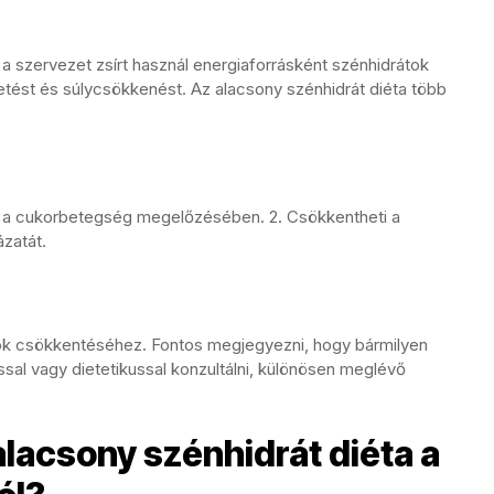
r a szervezet zsírt használ energiaforrásként szénhidrátok
getést és súlycsökkenést. Az alacsony szénhidrát diéta több
s a cukorbetegség megelőzésében. 2. Csökkentheti a
zatát.
sok csökkentéséhez. Fontos megjegyezni, hogy bármilyen
vossal vagy dietetikussal konzultálni, különösen meglévő
lacsony szénhidrát diéta a