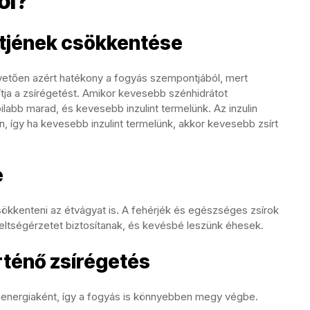
ól?
ntjének csökkentése
vetően azért hatékony a fogyás szempontjából, mert
dítja a zsírégetést. Amikor kevesebb szénhidrátot
ilabb marad, és kevesebb inzulint termelünk. Az inzulin
on, így ha kevesebb inzulint termelünk, akkor kevesebb zsírt
e
csökkenteni az étvágyat is. A fehérjék és egészséges zsírok
eltségérzetet biztosítanak, és kevésbé leszünk éhesek.
örténő zsírégetés
et energiaként, így a fogyás is könnyebben megy végbe.