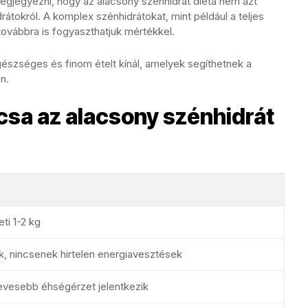
 megjegyezni, hogy az alacsony szénhidrát diéta nem azt
idrátokról. A komplex szénhidrátokat, mint például a teljes
ovábbra is fogyaszthatjuk mértékkel.
gészséges és finom ételt kínál, amelyek segíthetnek a
n.
csa az alacsony szénhidrát
ti 1-2 kg
ik, nincsenek hirtelen energiavesztések
vesebb éhségérzet jelentkezik