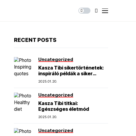
RECENT POSTS
Uncategorized
Kasza Tibi sikertörténetek:
inspiráló példák a siker
elérésére
2025.01.20.
Uncategorized
Kasza Tibi titkai:
Egészséges életmód
2025.01.20.
Uncategorized