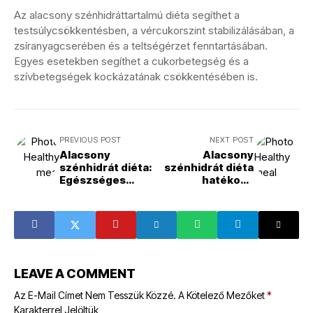
Az alacsony szénhidráttartalmú diéta segíthet a
testsúlycsökkentésben, a vércukorszint stabilizálásában, a
zsíranyagcserében és a teltségérzet fenntartásában.
Egyes esetekben segíthet a cukorbetegség és a
szívbetegségek kockázatának csökkentésében is.
PREVIOUS POST
NEXT POST
Alacsony
Alacsony
szénhidrát diéta:
szénhidrát diéta
Egészséges
hatékony
táplálkozás
módszerei
útmutatója
LEAVE A COMMENT
Az E-Mail Címet Nem Tesszük Közzé.
A Kötelező Mezőket
*
Karakterrel Jelöltük