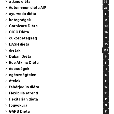
atkins diéta
36
Autoimmun diéta AIP
26
ayurveda diéta
11
betegségek
2
Carnivore Diéta
10
CICO Diéta
14
cukorbetegség
2
DASH diéta
10
diéták
151
Dukan Diéta
14
Eco Atkins Diéta
11
édességek
1
egészségtelen
6
ételek
11
fehérjedús diéta
12
Flexibilis étrend
15
flexitárián diéta
11
fogyókúra
5
GAPS Diéta
11