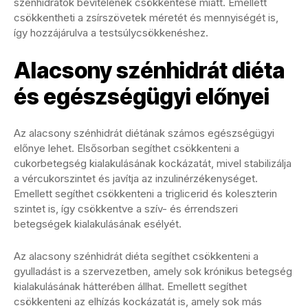
szénhidrátok bevitelének csökkentése miatt. Emellett
csökkentheti a zsírszövetek méretét és mennyiségét is,
így hozzájárulva a testsúlycsökkenéshez.
Alacsony szénhidrát diéta
és egészségügyi előnyei
Az alacsony szénhidrát diétának számos egészségügyi
előnye lehet. Elsősorban segíthet csökkenteni a
cukorbetegség kialakulásának kockázatát, mivel stabilizálja
a vércukorszintet és javítja az inzulinérzékenységet.
Emellett segíthet csökkenteni a triglicerid és koleszterin
szintet is, így csökkentve a szív- és érrendszeri
betegségek kialakulásának esélyét.
Az alacsony szénhidrát diéta segíthet csökkenteni a
gyulladást is a szervezetben, amely sok krónikus betegség
kialakulásának hátterében állhat. Emellett segíthet
csökkenteni az elhízás kockázatát is, amely sok más