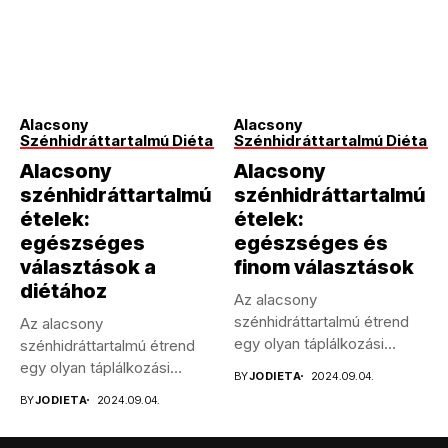
Alacsony
Alacsony
Szénhidráttartalmú Diéta
Szénhidráttartalmú Diéta
Alacsony
Alacsony
szénhidráttartalmú
szénhidráttartalmú
ételek:
ételek:
egészséges
egészséges és
választások a
finom választások
diétához
Az alacsony
szénhidráttartalmú étrend
Az alacsony
egy olyan táplálkozási
szénhidráttartalmú étrend
módszer, amely a
egy olyan táplálkozási
BY
JODIETA
2024.09.04.
szénhidrátbevitel
módszer, amely a
BY
JODIETA
2024.09.04.
csökkentésére...
szénhidrátbevitel jelentős...