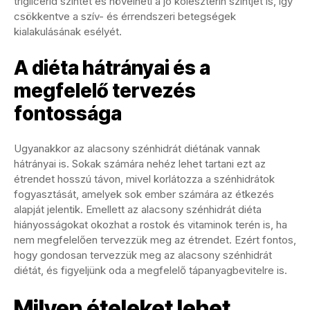
triglicerid szintet és növelheti a jó koleszterin szintjét is, így
csökkentve a szív- és érrendszeri betegségek
kialakulásának esélyét.
A diéta hátrányai és a
megfelelő tervezés
fontossága
Ugyanakkor az alacsony szénhidrát diétának vannak
hátrányai is. Sokak számára nehéz lehet tartani ezt az
étrendet hosszú távon, mivel korlátozza a szénhidrátok
fogyasztását, amelyek sok ember számára az étkezés
alapját jelentik. Emellett az alacsony szénhidrát diéta
hiányosságokat okozhat a rostok és vitaminok terén is, ha
nem megfelelően tervezzük meg az étrendet. Ezért fontos,
hogy gondosan tervezzük meg az alacsony szénhidrát
diétát, és figyeljünk oda a megfelelő tápanyagbevitelre is.
Milyen ételeket lehet