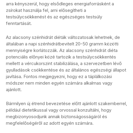
arra kényszerül, hogy elsődleges energiaforrásként a
zsírokat használja fel, ami elősegítheti a
testsúlycsökkenést és az egészséges testsúly
fenntartását.
Az alacsony szénhidrát diéták változatosak lehetnek, de
általában a napi szénhidrátbevitelt 20-50 gramm közötti
mennyiségre korlátozzák. Az alacsony szénhidrát diéta
potenciális előnyei közé tartozik a testsúlycsökkentés
mellett a vércukorszint stabilizálása, a szervezetben lévő
gyulladások csökkentése és az általános egészségi állapot
javítása. Fontos megjegyezni, hogy ez a táplálkozási
módszer nem minden egyén számára alkalmas vagy
ajánlott.
Bármilyen új étrend bevezetése előtt ajánlott szakemberrel,
például dietetikussal vagy orvossal konzultálni, hogy
megbizonyosodjunk annak biztonságosságáról és
megfelelőségéről az adott egyén számára.