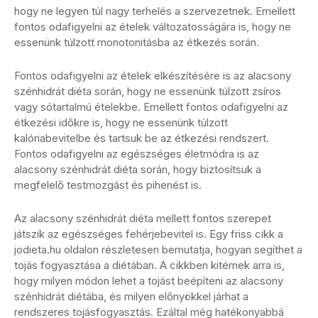
hogy ne legyen túl nagy terhelés a szervezetnek. Emellett
fontos odafigyelni az ételek változatosságára is, hogy ne
essenünk túlzott monotonitásba az étkezés során.
Fontos odafigyelni az ételek elkészítésére is az alacsony
szénhidrát diéta során, hogy ne essenünk túlzott zsíros
vagy sótartalmú ételekbe. Emellett fontos odafigyelni az
étkezési időkre is, hogy ne essenünk túlzott
kalóriabevitelbe és tartsuk be az étkezési rendszert.
Fontos odafigyelni az egészséges életmódra is az
alacsony szénhidrát diéta során, hogy biztosítsuk a
megfelelő testmozgást és pihenést is.
Az alacsony szénhidrát diéta mellett fontos szerepet
játszik az egészséges fehérjebevitel is. Egy friss cikk a
jodieta.hu oldalon részletesen bemutatja, hogyan segíthet a
tojás fogyasztása a diétában. A cikkben kitérnek arra is,
hogy milyen módon lehet a tojást beépíteni az alacsony
szénhidrát diétába, és milyen előnyökkel járhat a
rendszeres tojásfogyasztás. Ezáltal még hatékonyabbá