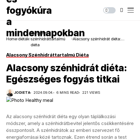
alacsony
Home
diéták
szénhidráttartalmú
Alacsony szénhidrát diéta:
diéta
Egészséges fogyás titkai
Alacsony Szénhidráttartalmú Diéta
Alacsony szénhidrát diéta:
Egészséges fogyás titkai
JODIETA
2024.09.04.
6 MINS READ
221 VIEWS
Az alacsony szénhidrát diéta egy olyan táplálkozási
módszer, amely a szénhidrátbevitel jelentős csökkentésére
összpontosít. A szénhidrátok az emberi szervezet fő
energiaforrásai közé tartoznak. Ezen étrend során a test