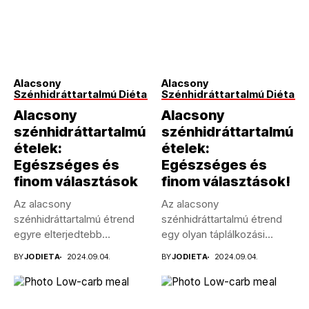
Alacsony
Alacsony
Szénhidráttartalmú Diéta
Szénhidráttartalmú Diéta
Alacsony
Alacsony
szénhidráttartalmú
szénhidráttartalmú
ételek:
ételek:
Egészséges és
Egészséges és
finom választások
finom választások!
Az alacsony
Az alacsony
szénhidráttartalmú étrend
szénhidráttartalmú étrend
egyre elterjedtebb
egy olyan táplálkozási
táplálkozási forma,
módszer, amely a
BY
JODIETA
2024.09.04.
BY
JODIETA
2024.09.04.
amelynek számos
szénhidrátbevitel
tudományosan igazolt...
csökkentésére...