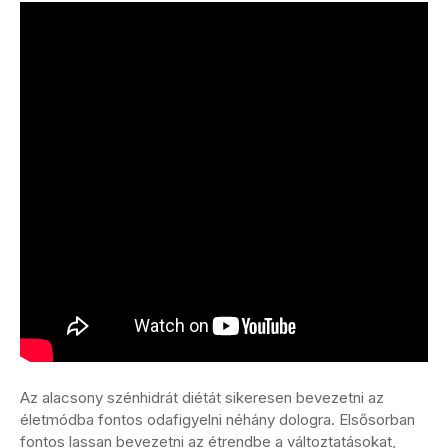
Az alacsony szénhidrát diétát sikeresen bevezetni az
életmódba fontos odafigyelni néhány dologra. Elsősorban
fontos lassan bevezetni az étrendbe a változtatásokat,