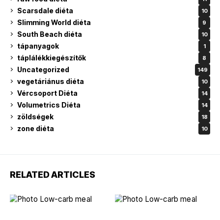
Scarsdale diéta
10
Slimming World diéta
9
South Beach diéta
10
tápanyagok
1
táplálékkiegészítők
8
Uncategorized
149
vegetáriánus diéta
10
Vércsoport Diéta
14
Volumetrics Diéta
14
zöldségek
18
zone diéta
10
RELATED ARTICLES