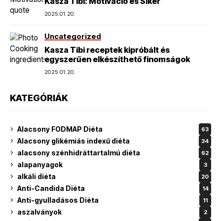
Kasza Tibi: Motiváció és Siker
2025.01.20.
Uncategorized
Kasza Tibi receptek kipróbált és
egyszerűen elkészíthető finomságok
2025.01.20.
KATEGÓRIÁK
Alacsony FODMAP Diéta
63
Alacsony glikémiás indexű diéta
34
alacsony szénhidráttartalmú diéta
62
alapanyagok
3
alkáli diéta
20
Anti-Candida Diéta
14
Anti-gyulladásos Diéta
11
aszalványok
2