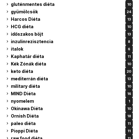
gluténmentes diéta
10
gyümölcsök
24
Harcos Diéta
13
HCG diéta
10
időszakos böjt
13
inzulinrezisztencia
8
italok
6
Kaphatár diéta
11
Kék Zónák diéta
10
keto diéta
20
mediterrán diéta
13
military diéta
10
MIND Diéta
16
nyomelem
1
Okinawa Diéta
10
Ornish Diéta
18
paleo diéta
11
Pioppi Diéta
11
raw food diéta
11