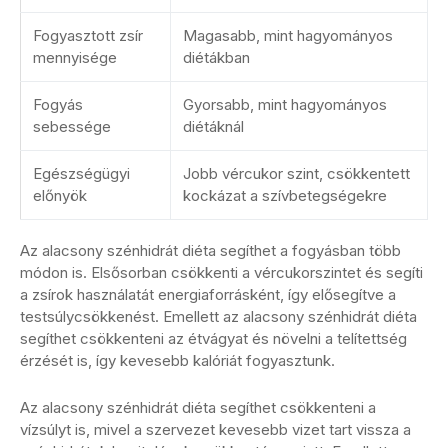
Fogyasztott zsír
Magasabb, mint hagyományos
mennyisége
diétákban
Fogyás
Gyorsabb, mint hagyományos
sebessége
diétáknál
Egészségügyi
Jobb vércukor szint, csökkentett
előnyök
kockázat a szívbetegségekre
Az alacsony szénhidrát diéta segíthet a fogyásban több
módon is. Elsősorban csökkenti a vércukorszintet és segíti
a zsírok használatát energiaforrásként, így elősegítve a
testsúlycsökkenést. Emellett az alacsony szénhidrát diéta
segíthet csökkenteni az étvágyat és növelni a telítettség
érzését is, így kevesebb kalóriát fogyasztunk.
Az alacsony szénhidrát diéta segíthet csökkenteni a
vízsúlyt is, mivel a szervezet kevesebb vizet tart vissza a