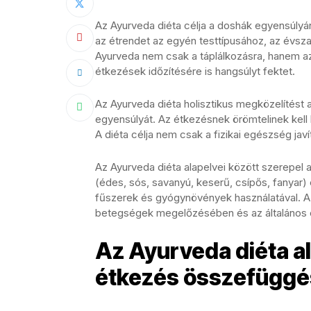
Az Ayurveda diéta célja a doshák egyensúlyána
az étrendet az egyén testtípusához, az évszak
Ayurveda nem csak a táplálkozásra, hanem az
étkezések időzítésére is hangsúlyt fektet.
Az Ayurveda diéta holisztikus megközelítést a
egyensúlyát. Az étkezésnek örömtelinek kell le
A diéta célja nem csak a fizikai egészség javí
Az Ayurveda diéta alapelvei között szerepel a
(édes, sós, savanyú, keserű, csípős, fanyar
fűszerek és gyógynövények használatával. Az
betegségek megelőzésében és az általános 
Az Ayurveda diéta al
étkezés összefüggé