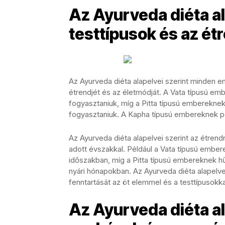
Az Ayurveda diéta al
testtípusok és az étr
Az Ayurveda diéta alapelvei szerint minden 
étrendjét és az életmódját. A Vata típusú emb
fogyasztaniuk, míg a Pitta típusú embereknek
fogyasztaniuk. A Kapha típusú embereknek ped
Az Ayurveda diéta alapelvei szerint az étrend
adott évszakkal. Például a Vata típusú embere
időszakban, míg a Pitta típusú embereknek h
nyári hónapokban. Az Ayurveda diéta alapelve
fenntartását az öt elemmel és a testtípusokk
Az Ayurveda diéta al