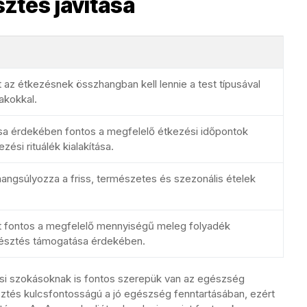
ztés javítása
 az étkezésnek összhangban kell lennie a test típusával
akokkal.
sa érdekében fontos a megfelelő étkezési időpontok
zési rituálék kialakítása.
angsúlyozza a friss, természetes és szezonális ételek
t fontos a megfelelő mennyiségű meleg folyadék
észtés támogatása érdekében.
zési szokásoknak is fontos szerepük van az egészség
tés kulcsfontosságú a jó egészség fenntartásában, ezért