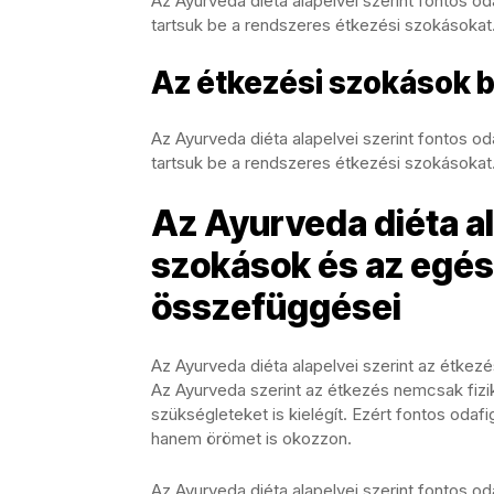
Az Ayurveda diéta alapelvei szerint fontos oda
tartsuk be a rendszeres étkezési szokásokat
Az étkezési szokások 
Az Ayurveda diéta alapelvei szerint fontos oda
tartsuk be a rendszeres étkezési szokásokat
Az Ayurveda diéta al
szokások és az egé
összefüggései
Az Ayurveda diéta alapelvei szerint az étke
Az Ayurveda szerint az étkezés nemcsak fizik
szükségleteket is kielégít. Ezért fontos odafi
hanem örömet is okozzon.
Az Ayurveda diéta alapelvei szerint fontos oda