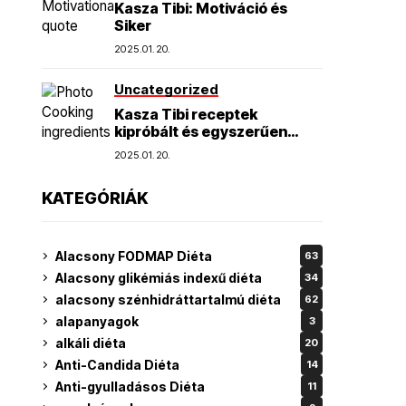
Kasza Tibi: Motiváció és
Siker
2025.01.20.
Uncategorized
Kasza Tibi receptek
kipróbált és egyszerűen
elkészíthető finomságok
2025.01.20.
KATEGÓRIÁK
Alacsony FODMAP Diéta
63
Alacsony glikémiás indexű diéta
34
alacsony szénhidráttartalmú diéta
62
alapanyagok
3
alkáli diéta
20
Anti-Candida Diéta
14
Anti-gyulladásos Diéta
11