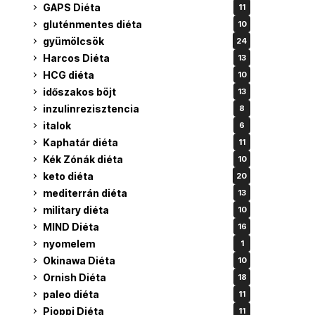
GAPS Diéta
11
gluténmentes diéta
10
gyümölcsök
24
Harcos Diéta
13
HCG diéta
10
időszakos böjt
13
inzulinrezisztencia
8
italok
6
Kaphatár diéta
11
Kék Zónák diéta
10
keto diéta
20
mediterrán diéta
13
military diéta
10
MIND Diéta
16
nyomelem
1
Okinawa Diéta
10
Ornish Diéta
18
paleo diéta
11
Pioppi Diéta
11