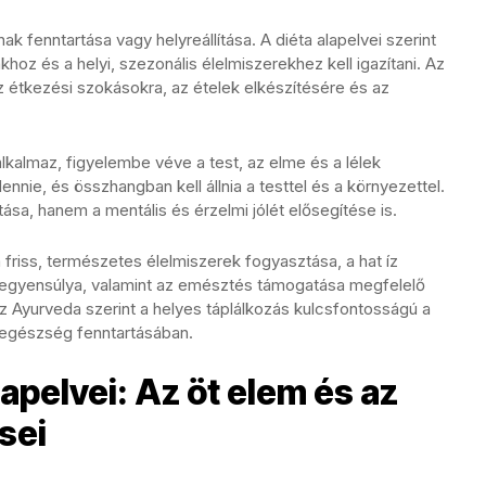
k fenntartása vagy helyreállítása. A diéta alapelvei szerint
hoz és a helyi, szezonális élelmiszerekhez kell igazítani. Az
 étkezési szokásokra, az ételek elkészítésére és az
lkalmaz, figyelembe véve a test, az elme és a lélek
nnie, és összhangban kell állnia a testtel és a környezettel.
tása, hanem a mentális és érzelmi jólét elősegítése is.
 friss, természetes élelmiszerek fogyasztása, a hat íz
) egyensúlya, valamint az emésztés támogatása megfelelő
 Ayurveda szerint a helyes táplálkozás kulcsfontosságú a
egészség fenntartásában.
apelvei: Az öt elem és az
sei