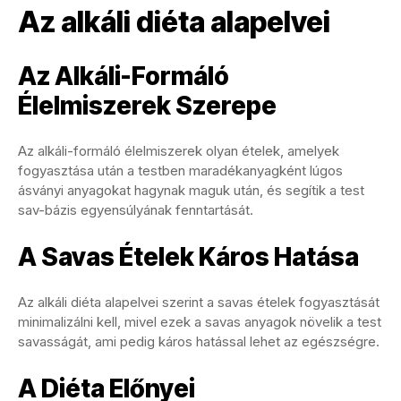
Az alkáli diéta alapelvei
Az Alkáli-Formáló
Élelmiszerek Szerepe
Az alkáli-formáló élelmiszerek olyan ételek, amelyek
fogyasztása után a testben maradékanyagként lúgos
ásványi anyagokat hagynak maguk után, és segítik a test
sav-bázis egyensúlyának fenntartását.
A Savas Ételek Káros Hatása
Az alkáli diéta alapelvei szerint a savas ételek fogyasztását
minimalizálni kell, mivel ezek a savas anyagok növelik a test
savasságát, ami pedig káros hatással lehet az egészségre.
A Diéta Előnyei