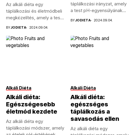
táplálkozási irányzat, amely
Az alkáli diéta egy
a test pH-egyensúlyának
táplálkozási és életmódbeli
szabályozására
megközelítés, amely a test
BY
JODIETA
2024.09.04.
összpontosít....
sav-bázis...
BY
JODIETA
2024.09.04.
Alkáli Diéta
Alkáli Diéta
Alkáli diéta:
Alkáli diéta:
Egészségesebb
egészséges
életmód kezdete
táplálkozás a
savasodás ellen
Az alkáli diéta egy
táplálkozási módszer, amely
Az alkáli diéta egy
az ételek pH-értékének