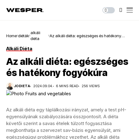
alkáli
Home
diéták
Az alkáli diéta: egészséges és hatékony
diéta
fogyókúra
Alkáli Diéta
Az alkáli diéta: egészséges
és hatékony fogyókúra
JODIETA
2024.09.04.
6 MINS READ
256 VIEWS
Az alkáli diéta egy táplálkozási irányzat, amely a test pH-
egyensúlyának szabályozására összpontosít. A diéta
követői szerint a savas ételek túlzott fogyasztása
megbonthatja a szervezet sav-bázis egyensúlyát, ami
egészségügyi problémákhoz vezethet. Az alkáli diéta