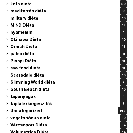
keto diéta
20
mediterrán diéta
13
military diéta
10
MIND Diéta
16
nyomelem
1
Okinawa Diéta
10
Ornish Diéta
18
paleo diéta
11
Pioppi Diéta
11
raw food diéta
11
Scarsdale diéta
10
Slimming World diéta
9
South Beach diéta
10
tápanyagok
1
táplálékkiegészítők
8
Uncategorized
149
vegetáriánus diéta
10
Vércsoport Diéta
14
Volumetrics Diéta
14