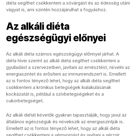
diéta segíthet csökkenteni a sóvárgást és az édesség utáni
vágyat is, ami szintén hozzájárulhat a fogyáshoz.
Az alkáli diéta
egészségügyi előnyei
Az alkáli diéta számos egészségügyi előnnyel járhat. A
diéta hívei szerint az alkáli diéta segíthet csökkenteni a
gyulladást a szervezetben, javítani az emésztést, növelni az
energiaszintet és erősíteni az immunrendszert is. Emellett
az is fontos tényező lehet, hogy az alkáli diéta segíthet
csökkenteni a krónikus betegségek kialakulásának
kockázatát is, például a szívbetegségeket és a
cukorbetegséget.
Az alkáli diétát követők gyakran tapasztalják, hogy javul az
általános egészségük és növekszik az energiaszintjük is.
Emellett az is fontos tényező lehet, hogy az alkáli diéta
segíthet csökkenteni a vérnyomást és javítani a vérzsír