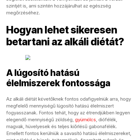
szintjét is, ami szintén hozzájárulhat az egészség
megőrzéséhez.
Hogyan lehet sikeresen
betartani az alkáli diétát?
A lúgosító hatású
élelmiszerek fontossága
Az alkáli diétát követőknek fontos odafigyelniük arra, hogy
megfelelő mennyiségű lúgosító hatású élelmiszert
fogyasszanak. Fontos tehát, hogy az étrendjükben legyen
elegendő mennyiségű zöldség,
gyümölcs
, diófélék,
magvak, hüvelyesek és teljes kiőrlésű gabonafélék.
Emellett fontos kerülniük a savasító hatású élelmiszereket,