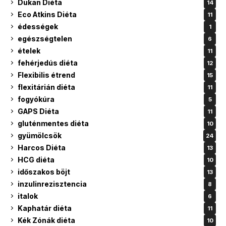
Dukan Diéta
14
Eco Atkins Diéta
11
édességek
1
egészségtelen
6
ételek
11
fehérjedús diéta
12
Flexibilis étrend
15
flexitárián diéta
11
fogyókúra
5
GAPS Diéta
11
gluténmentes diéta
10
gyümölcsök
24
Harcos Diéta
13
HCG diéta
10
időszakos böjt
13
inzulinrezisztencia
8
italok
6
Kaphatár diéta
11
Kék Zónák diéta
10