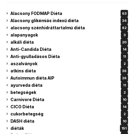
Alacsony FODMAP Diéta
63
Alacsony glikémiás indexű diéta
34
alacsony szénhidráttartalmú diéta
62
alapanyagok
3
alkáli diéta
20
Anti-Candida Diéta
14
Anti-gyulladásos Diéta
11
aszalványok
2
atkins diéta
36
Autoimmun diéta AIP
26
ayurveda diéta
11
betegségek
2
Carnivore Diéta
10
CICO Diéta
14
cukorbetegség
2
DASH diéta
10
diéták
151