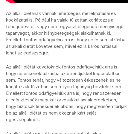
Az alkáli diétának vannak lehetséges mellékhatásai és
kockázatai is. Például ha valaki túlzottan korlátozza a
fehérjebevitelt vagy nem fogyaszt elegendő mennyiségű
tápanyagot, akkor hiánybetegségek alakulhatnak ki.
Emellett fontos odafigyelni arra is, hogy ne essen túlzásba
az alkáli diétát követve sem, mivel ez is káros hatással
lehet az egészségre.
Az alkáli diétát követőknek fontos odafigyelniük arra is,
hogy ne essenek túlzásba az étrendjükkel kapcsolatban
sem. Fontos tehát, hogy változatosan étkezzenek és ne
korlátozzák túlzottan semmilyen tápanyag bevitelét sem.
Emellett fontos odafigyelniük arra is, hogy rendszeresen
ellenőriztessék magukat orvosukkal annak érdekében,
hogy biztosak lehessenek abban, hogy megfelelően tartják
be az alkáli diétát és nem okoznak kárt saját
egészségüknek.
Az alkáli diéta mellett fontos szerepet játszik a