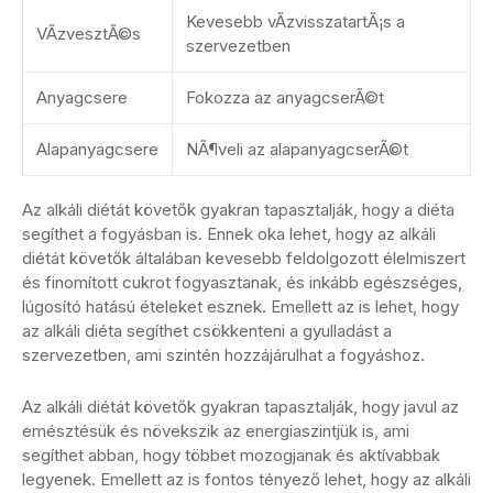
Kevesebb vÃ­zvisszatartÃ¡s a
VÃ­zvesztÃ©s
szervezetben
Anyagcsere
Fokozza az anyagcserÃ©t
Alapanyagcsere
NÃ¶veli az alapanyagcserÃ©t
Az alkáli diétát követők gyakran tapasztalják, hogy a diéta
segíthet a fogyásban is. Ennek oka lehet, hogy az alkáli
diétát követők általában kevesebb feldolgozott élelmiszert
és finomított cukrot fogyasztanak, és inkább egészséges,
lúgosító hatású ételeket esznek. Emellett az is lehet, hogy
az alkáli diéta segíthet csökkenteni a gyulladást a
szervezetben, ami szintén hozzájárulhat a fogyáshoz.
Az alkáli diétát követők gyakran tapasztalják, hogy javul az
emésztésük és növekszik az energiaszintjük is, ami
segíthet abban, hogy többet mozogjanak és aktívabbak
legyenek. Emellett az is fontos tényező lehet, hogy az alkáli