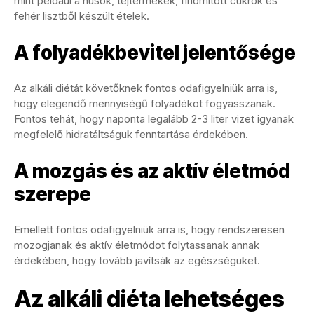
mint például a húsok, tejtermékek, finomított cukrok és
fehér lisztből készült ételek.
A folyadékbevitel jelentősége
Az alkáli diétát követőknek fontos odafigyelniük arra is,
hogy elegendő mennyiségű folyadékot fogyasszanak.
Fontos tehát, hogy naponta legalább 2-3 liter vizet igyanak
megfelelő hidratáltságuk fenntartása érdekében.
A mozgás és az aktív életmód
szerepe
Emellett fontos odafigyelniük arra is, hogy rendszeresen
mozogjanak és aktív életmódot folytassanak annak
érdekében, hogy tovább javítsák az egészségüket.
Az alkáli diéta lehetséges