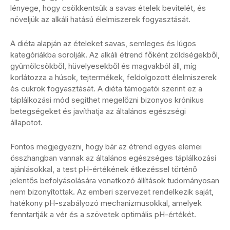
lényege, hogy csökkentsük a savas ételek bevitelét, és
növeljük az alkáli hatású élelmiszerek fogyasztását.
A diéta alapján az ételeket savas, semleges és lúgos
kategóriákba sorolják. Az alkáli étrend főként zöldségekből,
gyümölcsökből, hüvelyesekből és magvakból áll, míg
korlátozza a húsok, tejtermékek, feldolgozott élelmiszerek
és cukrok fogyasztását. A diéta támogatói szerint ez a
táplálkozási mód segíthet megelőzni bizonyos krónikus
betegségeket és javíthatja az általános egészségi
állapotot.
Fontos megjegyezni, hogy bár az étrend egyes elemei
összhangban vannak az általános egészséges táplálkozási
ajánlásokkal, a test pH-értékének étkezéssel történő
jelentős befolyásolására vonatkozó állítások tudományosan
nem bizonyítottak. Az emberi szervezet rendelkezik saját,
hatékony pH-szabályozó mechanizmusokkal, amelyek
fenntartják a vér és a szövetek optimális pH-értékét.