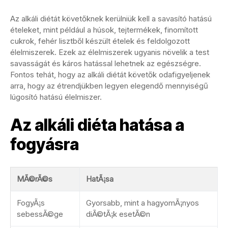
Az alkáli diétát követőknek kerülniük kell a savasító hatású
ételeket, mint például a húsok, tejtermékek, finomított
cukrok, fehér lisztből készült ételek és feldolgozott
élelmiszerek. Ezek az élelmiszerek ugyanis növelik a test
savasságát és káros hatással lehetnek az egészségre.
Fontos tehát, hogy az alkáli diétát követők odafigyeljenek
arra, hogy az étrendjükben legyen elegendő mennyiségű
lúgosító hatású élelmiszer.
Az alkáli diéta hatása a
fogyásra
MÃ©rÃ©s
HatÃ¡sa
FogyÃ¡s
Gyorsabb, mint a hagyomÃ¡nyos
sebessÃ©ge
diÃ©tÃ¡k esetÃ©n