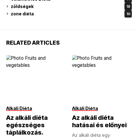
zöldségek
18
zone diéta
10
RELATED ARTICLES
Alkáli Diéta
Alkáli Diéta
Az alkáli diéta
Az alkáli diéta
egészséges
hatásai és előnyei
táplálkozás.
Az alkáli diéta egy