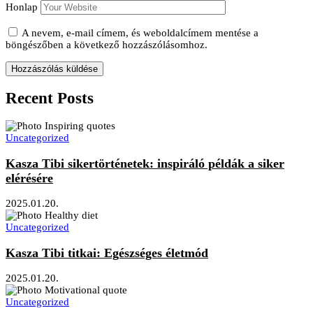
Honlap
A nevem, e-mail címem, és weboldalcímem mentése a
böngészőben a következő hozzászólásomhoz.
Recent Posts
Uncategorized
Kasza Tibi sikertörténetek: inspiráló példák a siker
elérésére
2025.01.20.
Uncategorized
Kasza Tibi titkai: Egészséges életmód
2025.01.20.
Uncategorized