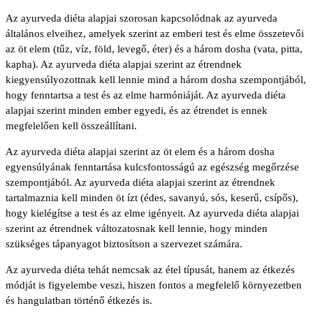
Az ayurveda diéta alapjai szorosan kapcsolódnak az ayurveda
általános elveihez, amelyek szerint az emberi test és elme összetevői
az öt elem (tűz, víz, föld, levegő, éter) és a három dosha (vata, pitta,
kapha). Az ayurveda diéta alapjai szerint az étrendnek
kiegyensúlyozottnak kell lennie mind a három dosha szempontjából,
hogy fenntartsa a test és az elme harmóniáját. Az ayurveda diéta
alapjai szerint minden ember egyedi, és az étrendet is ennek
megfelelően kell összeállítani.
Az ayurveda diéta alapjai szerint az öt elem és a három dosha
egyensúlyának fenntartása kulcsfontosságú az egészség megőrzése
szempontjából. Az ayurveda diéta alapjai szerint az étrendnek
tartalmaznia kell minden öt ízt (édes, savanyú, sós, keserű, csípős),
hogy kielégítse a test és az elme igényeit. Az ayurveda diéta alapjai
szerint az étrendnek változatosnak kell lennie, hogy minden
szükséges tápanyagot biztosítson a szervezet számára.
Az ayurveda diéta tehát nemcsak az étel típusát, hanem az étkezés
módját is figyelembe veszi, hiszen fontos a megfelelő környezetben
és hangulatban történő étkezés is.