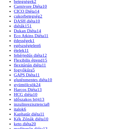
betegségek
2
Carnivore Diéta
10
CICO Diéta
14
cukorbetegség
2
DASH diéta
10
diéták
151
Dukan Diéta
14
Eco Atkins Diéta
11
édességek
1
egészségtelen
6
ételek
11
fehérjedús diéta
12
Flexibilis étrend
15
flexitárián diéta
11
fogyókúra
5
GAPS Diéta
11
gluténmentes diéta
10
gyümölcsök
24
Harcos Diéta
13
HCG diéta
10
időszakos böjt
13
inzulinrezisztencia
8
italok
6
Kaphatár diéta
11
Kék Zónák diéta
10
keto diéta
20
mediterrán diéta
13