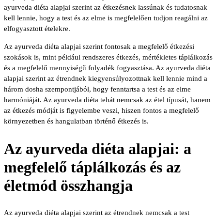
ayurveda diéta alapjai szerint az étkezésnek lassúnak és tudatosnak
kell lennie, hogy a test és az elme is megfelelően tudjon reagálni az
elfogyasztott ételekre.
Az ayurveda diéta alapjai szerint fontosak a megfelelő étkezési
szokások is, mint például rendszeres étkezés, mértékletes táplálkozás
és a megfelelő mennyiségű folyadék fogyasztása. Az ayurveda diéta
alapjai szerint az étrendnek kiegyensúlyozottnak kell lennie mind a
három dosha szempontjából, hogy fenntartsa a test és az elme
harmóniáját. Az ayurveda diéta tehát nemcsak az étel típusát, hanem
az étkezés módját is figyelembe veszi, hiszen fontos a megfelelő
környezetben és hangulatban történő étkezés is.
Az ayurveda diéta alapjai: a
megfelelő táplálkozás és az
életmód összhangja
Az ayurveda diéta alapjai szerint az étrendnek nemcsak a test