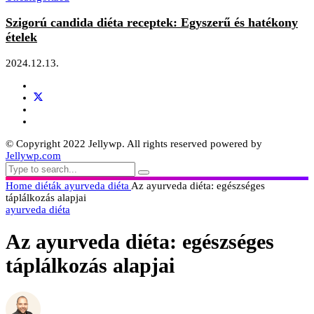
Szigorú candida diéta receptek: Egyszerű és hatékony
ételek
2024.12.13.
© Copyright 2022 Jellywp. All rights reserved powered by
Jellywp.com
Home
diéták
ayurveda diéta
Az ayurveda diéta: egészséges
táplálkozás alapjai
ayurveda diéta
Az ayurveda diéta: egészséges
táplálkozás alapjai