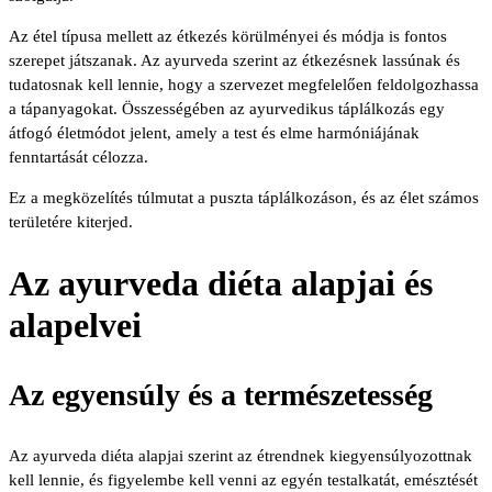
Az étel típusa mellett az étkezés körülményei és módja is fontos
szerepet játszanak. Az ayurveda szerint az étkezésnek lassúnak és
tudatosnak kell lennie, hogy a szervezet megfelelően feldolgozhassa
a tápanyagokat. Összességében az ayurvedikus táplálkozás egy
átfogó életmódot jelent, amely a test és elme harmóniájának
fenntartását célozza.
Ez a megközelítés túlmutat a puszta táplálkozáson, és az élet számos
területére kiterjed.
Az ayurveda diéta alapjai és
alapelvei
Az egyensúly és a természetesség
Az ayurveda diéta alapjai szerint az étrendnek kiegyensúlyozottnak
kell lennie, és figyelembe kell venni az egyén testalkatát, emésztését