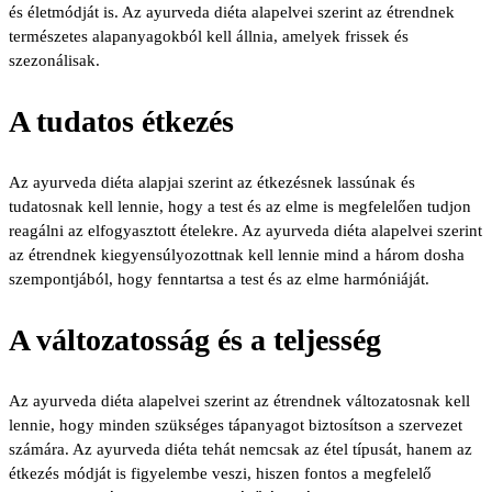
és életmódját is. Az ayurveda diéta alapelvei szerint az étrendnek
természetes alapanyagokból kell állnia, amelyek frissek és
szezonálisak.
A tudatos étkezés
Az ayurveda diéta alapjai szerint az étkezésnek lassúnak és
tudatosnak kell lennie, hogy a test és az elme is megfelelően tudjon
reagálni az elfogyasztott ételekre. Az ayurveda diéta alapelvei szerint
az étrendnek kiegyensúlyozottnak kell lennie mind a három dosha
szempontjából, hogy fenntartsa a test és az elme harmóniáját.
A változatosság és a teljesség
Az ayurveda diéta alapelvei szerint az étrendnek változatosnak kell
lennie, hogy minden szükséges tápanyagot biztosítson a szervezet
számára. Az ayurveda diéta tehát nemcsak az étel típusát, hanem az
étkezés módját is figyelembe veszi, hiszen fontos a megfelelő