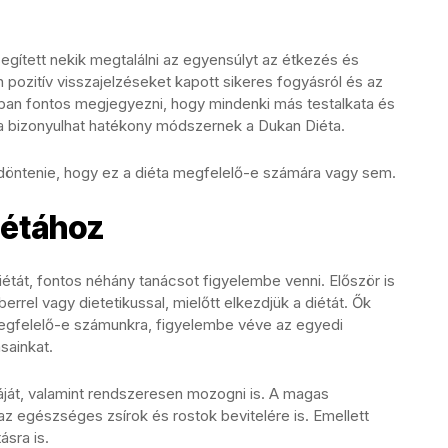
 segített nekik megtalálni az egyensúlyt az étkezés és
 pozitív visszajelzéseket kapott sikeres fogyásról és az
ban fontos megjegyezni, hogy mindenki más testalkata és
 bizonyulhat hatékony módszernek a Dukan Diéta.
 eldöntenie, hogy ez a diéta megfelelő-e számára vagy sem.
iétához
iétát, fontos néhány tanácsot figyelembe venni. Először is
rel vagy dietetikussal, mielőtt elkezdjük a diétát. Ők
megfelelő-e számunkra, figyelembe véve az egyedi
sainkat.
úráját, valamint rendszeresen mozogni is. A magas
 az egészséges zsírok és rostok bevitelére is. Emellett
ásra is.