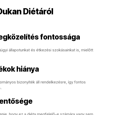
Dukan Diétáról
egközelítés fontossága
yi állapotunkat és étkezési szokásainkat is, mielőtt
ékok hiánya
ományos bizonyíték áll rendelkezésre, így fontos
.
lentősége
tenie, hogy ez a diéta megfelelő-e számára vagy sem.