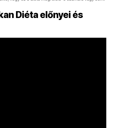
an Diéta előnyei és