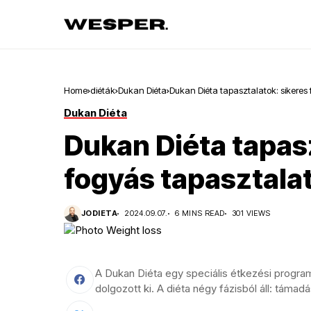
Home
diéták
Dukan Diéta
Dukan Diéta tapasztalatok: sikeres
Dukan Diéta
Dukan Diéta tapasz
fogyás tapasztala
JODIETA
2024.09.07.
6 MINS READ
301 VIEWS
A Dukan Diéta egy speciális étkezési program
dolgozott ki. A diéta négy fázisból áll: támadá