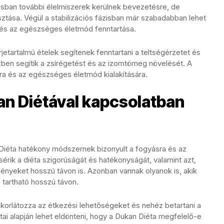
ázisban további élelmiszerek kerülnek bevezetésre, de
sztása. Végül a stabilizációs fázisban már szabadabban lehet
 és az egészséges életmód fenntartása.
jetartalmú ételek segítenek fenntartani a teltségérzetet és
n segítik a zsírégetést és az izomtömeg növelését. A
ra és az egészséges életmód kialakítására.
an Diétával kapcsolatban
Diéta hatékony módszernek bizonyult a fogyásra és az
érik a diéta szigorúságát és hatékonyságát, valamint azt,
ményeket hosszú távon is. Azonban vannak olyanok is, akik
 tartható hosszú távon.
korlátozza az étkezési lehetőségeket és nehéz betartani a
ai alapján lehet eldönteni, hogy a Dukan Diéta megfelelő-e