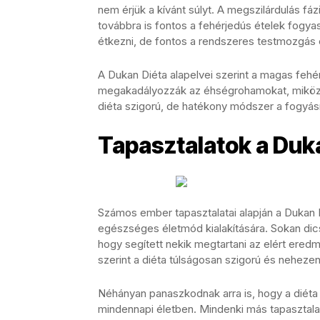
nem érjük a kívánt súlyt. A megszilárdulás f
továbbra is fontos a fehérjedús ételek fogya
étkezni, de fontos a rendszeres testmozgás
A Dukan Diéta alapelvei szerint a magas fehér
megakadályozzák az éhségrohamokat, miközbe
diéta szigorú, de hatékony módszer a fogyás
Tapasztalatok a Duk
Számos ember tapasztalatai alapján a Dukan 
egészséges életmód kialakítására. Sokan dics
hogy segített nekik megtartani az elért ered
szerint a diéta túlságosan szigorú és nehezen
Néhányan panaszkodnak arra is, hogy a diéta 
mindennapi életben. Mindenki más tapasztalat