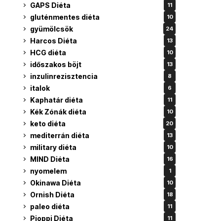
GAPS Diéta
11
gluténmentes diéta
10
gyümölcsök
24
Harcos Diéta
13
HCG diéta
10
időszakos böjt
13
inzulinrezisztencia
8
italok
6
Kaphatár diéta
11
Kék Zónák diéta
10
keto diéta
20
mediterrán diéta
13
military diéta
10
MIND Diéta
16
nyomelem
1
Okinawa Diéta
10
Ornish Diéta
18
paleo diéta
11
Pioppi Diéta
11