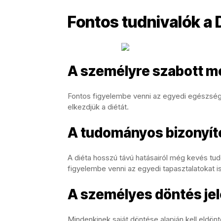
Fontos tudnivalók a 
A személyre szabott m
Fontos figyelembe venni az egyedi egészségüg
elkezdjük a diétát.
A tudományos bizonyít
A diéta hosszú távú hatásairól még kevés tud
figyelembe venni az egyedi tapasztalatokat is
A személyes döntés je
Mindenkinek saját döntése alapján kell eldön