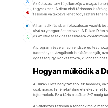
Az étkezési terv fő jellemzője a magas fehér
fogyasztása. A diéta első fázisában kizáróla
fázisban váltakozva lehet fogyasztani fehér
A harmadik fázisban fokozatosan vezetik be a
távú súlymegtartást célozza. A Dukan Diéta s
és az étkezések összeállítására vonatkozóan
A program része a napi rendszeres testmozgá
tudományos vizsgálatok is alátámasztják, az
egészségügyi kockázatokra, különösen hossz
Hogyan működik a D
A Dukan Diéta négy fázisból áll: támadás, vál
csak magas fehérjetartalmú ételeket lehet fog
tejtermékek. Ez a fázis általában 2-7 napig tar
A váltakozás fázisban a fehérjék mellé már be