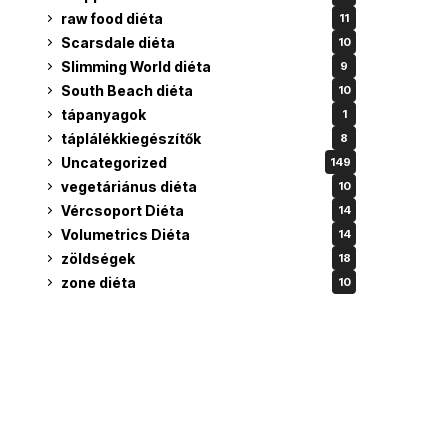
raw food diéta
11
Scarsdale diéta
10
Slimming World diéta
9
South Beach diéta
10
tápanyagok
1
táplálékkiegészítők
8
Uncategorized
149
vegetáriánus diéta
10
Vércsoport Diéta
14
Volumetrics Diéta
14
zöldségek
18
zone diéta
10