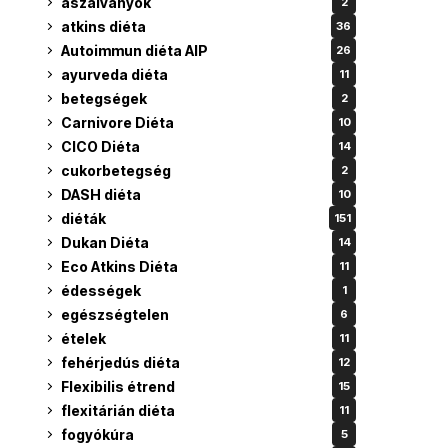
aszalványok
2
atkins diéta
36
Autoimmun diéta AIP
26
ayurveda diéta
11
betegségek
2
Carnivore Diéta
10
CICO Diéta
14
cukorbetegség
2
DASH diéta
10
diéták
151
Dukan Diéta
14
Eco Atkins Diéta
11
édességek
1
egészségtelen
6
ételek
11
fehérjedús diéta
12
Flexibilis étrend
15
flexitárián diéta
11
fogyókúra
5