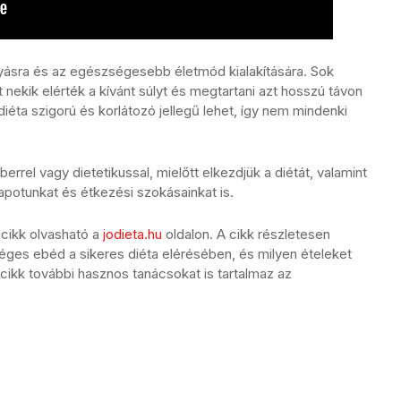
yásra és az egészségesebb életmód kialakítására. Sok
 nekik elérték a kívánt súlyt és megtartani azt hosszú távon
iéta szigorú és korlátozó jellegű lehet, így nem mindenki
rel vagy dietetikussal, mielőtt elkezdjük a diétát, valamint
potunkat és étkezési szokásainkat is.
cikk olvasható a
jodieta.hu
oldalon. A cikk részletesen
ges ebéd a sikeres diéta elérésében, és milyen ételeket
ikk további hasznos tanácsokat is tartalmaz az