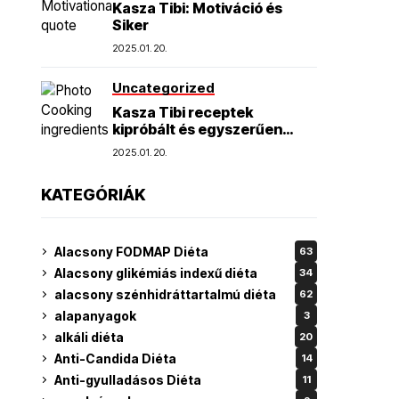
Kasza Tibi: Motiváció és
Siker
2025.01.20.
Uncategorized
Kasza Tibi receptek
kipróbált és egyszerűen
elkészíthető finomságok
2025.01.20.
KATEGÓRIÁK
Alacsony FODMAP Diéta
63
Alacsony glikémiás indexű diéta
34
alacsony szénhidráttartalmú diéta
62
alapanyagok
3
alkáli diéta
20
Anti-Candida Diéta
14
Anti-gyulladásos Diéta
11