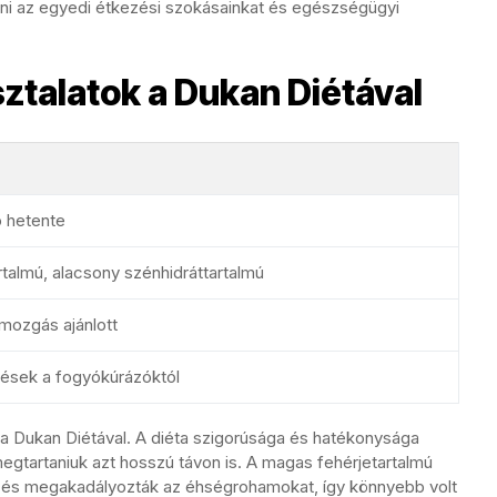
i az egyedi étkezési szokásainkat és egészségügyi
ztalatok a Dukan Diétával
ó hetente
talmú, alacsony szénhidráttartalmú
mozgás ajánlott
lzések a fogyókúrázóktól
a Dukan Diétával. A diéta szigorúsága és hatékonysága
 megtartaniuk azt hosszú távon is. A magas fehérjetartalmú
tet és megakadályozták az éhségrohamokat, így könnyebb volt