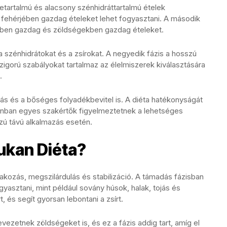
jetartalmú és alacsony szénhidráttartalmú ételek
g fehérjében gazdag ételeket lehet fogyasztani. A második
jében gazdag és zöldségekben gazdag ételeket.
 szénhidrátokat és a zsírokat. A negyedik fázis a hosszú
zigorú szabályokat tartalmaz az élelmiszerek kiválasztására
.
s és a bőséges folyadékbevitel is. A diéta hatékonyságát
onban egyes szakértők figyelmeztetnek a lehetséges
ú távú alkalmazás esetén.
ukan Diéta?
takozás, megszilárdulás és stabilizáció. A támadás fázisban
yasztani, mint például sovány húsok, halak, tojás és
t, és segít gyorsan lebontani a zsírt.
vezetnek zöldségeket is, és ez a fázis addig tart, amíg el