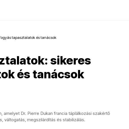
 fogyás tapasztalatok és tanácsok
talatok: sikeres
tok és tanácsok
, amelyet Dr. Pierre Dukan francia táplálkozási szakértő
s, váltogatás, megszilárdítás és stabilizálás.