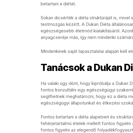
betartani a diétát.
Sokan dicsérték a diéta struktúráját is, mivel
testmozgás között. A Dukan Diéta általánosan
egészségesebb életmód kialakításáról. Azon
anyagcseréje más, így nem mindenki számára
Mindenkinek saját tapasztalatai alapján kell
Tanácsok a Dukan D
Ha valaki úgy dönt, hogy kipróbálja a Dukan D
fontos konzultálni egy egészségügyi szakember
segíthetnek meghatározni, hogy ez a diéta 
egészségügyi állapotunkat és étkezési szoká
Fontos betartani a diéta alapelveit és strukt
fehérjetartalmú ételek mellett fontos figyelni
fontos figyelni az elegendő folyadékfogyaszt