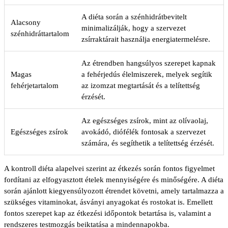
A diéta során a szénhidrátbevitelt
Alacsony
minimalizálják, hogy a szervezet
szénhidráttartalom
zsírraktárait használja energiatermelésre.
Az étrendben hangsúlyos szerepet kapnak
Magas
a fehérjedús élelmiszerek, melyek segítik
fehérjetartalom
az izomzat megtartását és a telítettség
érzését.
Az egészséges zsírok, mint az olívaolaj,
Egészséges zsírok
avokádó, diófélék fontosak a szervezet
számára, és segíthetik a telítettség érzését.
A kontroll diéta alapelvei szerint az étkezés során fontos figyelmet
fordítani az elfogyasztott ételek mennyiségére és minőségére. A diéta
során ajánlott kiegyensúlyozott étrendet követni, amely tartalmazza a
szükséges vitaminokat, ásványi anyagokat és rostokat is. Emellett
fontos szerepet kap az étkezési időpontok betartása is, valamint a
rendszeres testmozgás beiktatása a mindennapokba.