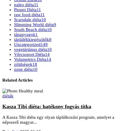
paleo diéta
11
Pioppi Diéta
11
raw food diéta
11
Scarsdale diéta
10
Slimming World diéta
9
South Beach diéta
10
tápanyagok
1
táplálékkiegészítők
8
Uncategorized
149
vegetáriánus diéta
10
Vércsoport Diéta
14
Volumetrics Diéta
14
zöldségek
18
zone diéta
10
Related Articles
diéták
Kasza Tibi diéta: hatékony fogyás titka
A Kasza Tibi diéta egy olyan táplálkozási program, amelyet a
népszerű magyar...