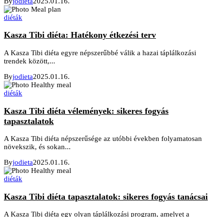
By
jodieta
2025.01.16.
diéták
Kasza Tibi diéta: Hatékony étkezési terv
A Kasza Tibi diéta egyre népszerűbbé válik a hazai táplálkozási
trendek között,...
By
jodieta
2025.01.16.
diéták
Kasza Tibi diéta vélemények: sikeres fogyás
tapasztalatok
A Kasza Tibi diéta népszerűsége az utóbbi években folyamatosan
növekszik, és sokan...
By
jodieta
2025.01.16.
diéták
Kasza Tibi diéta tapasztalatok: sikeres fogyás tanácsai
A Kasza Tibi diéta egy olyan táplálkozási program, amelyet a