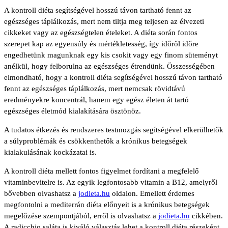
A kontroll diéta segítségével hosszú távon tartható fennt az
egészséges táplálkozás, mert nem tiltja meg teljesen az élvezeti
cikkeket vagy az egészségtelen ételeket. A diéta során fontos
szerepet kap az egyensúly és mértékletesség, így időről időre
engedhetünk magunknak egy kis csokit vagy egy finom süteményt
anélkül, hogy felborulna az egészséges étrendünk. Összességében
elmondható, hogy a kontroll diéta segítségével hosszú távon tartható
fennt az egészséges táplálkozás, mert nemcsak rövidtávú
eredményekre koncentrál, hanem egy egész életen át tartó
egészséges életmód kialakítására ösztönöz.
A tudatos étkezés és rendszeres testmozgás segítségével elkerülhetők
a súlyproblémák és csökkenthetők a krónikus betegségek
kialakulásának kockázatai is.
A kontroll diéta mellett fontos figyelmet fordítani a megfelelő
vitaminbevitelre is. Az egyik legfontosabb vitamin a B12, amelyről
bővebben olvashatsz a
jodieta.hu
oldalon. Emellett érdemes
megfontolni a mediterrán diéta előnyeit is a krónikus betegségek
megelőzése szempontjából, erről is olvashatsz a
jodieta.hu
cikkében.
A radicchio saláta is kiváló választás lehet a kontroll diéta részeként,