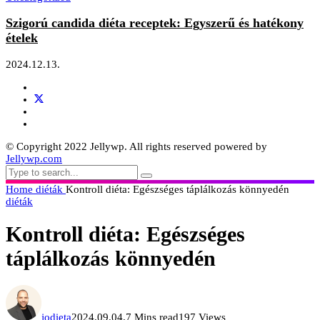
Szigorú candida diéta receptek: Egyszerű és hatékony
ételek
2024.12.13.
© Copyright 2022 Jellywp. All rights reserved powered by
Jellywp.com
Home
diéták
Kontroll diéta: Egészséges táplálkozás könnyedén
diéták
Kontroll diéta: Egészséges
táplálkozás könnyedén
jodieta
2024.09.04.
7 Mins read
197 Views