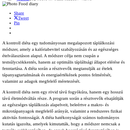
Share
Tweet
Pin
A kontroll diéta egy tudományosan megalapozott táplálkozási
módszer, amely a kalóriabevitel szabályozásán és az egészséges
ételválasztáson alapul. A módszer célja nem csupán a
testsúlycsökkentés, hanem az optimális tápláltsági állapot elérése és
fenntartása. A diéta során a résztvevők megtanulják az ételek
tápanyagtartalmának és energiaértékének pontos felmérését,
valamint az adagok megfelelő méretezését.
A kontroll diéta nem egy rövid távú fogyókúra, hanem egy hosszú
távú életmódváltás része. A program során a résztvevők elsajátítják
az egészséges táplálkozás alapelveit, beleértve a makro- és
mikrotápanyagok megfelelő arányát, valamint a rendszeres fizikai
aktivitás fontosságát. A diéta hatékonyságát számos tudományos
kutatás igazolta, amelyek kimutatták, hogy a módszer nemcsak a