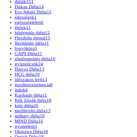
diéták
151
Dukan Diéta
14
Eco Atkins Diéta
11
édességek
1
egészségtelen
6
ételek
11
fehérjedús diéta
12
Flexibilis étrend
15
flexitárián diéta
11
fogyókúra
5
GAPS Diéta
11
gluténmentes diéta
10
gyümölcsök
24
Harcos Diéta
13
HCG diéta
10
időszakos böjt
13
inzulinrezisztencia
8
italok
6
Kaphatár diéta
11
Kék Zónák diéta
10
keto diéta
20
mediterrán diéta
13
military diéta
10
MIND Diéta
16
nyomelem
1
Okinawa Diéta
10
Ornish Diéta
18