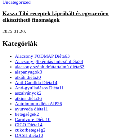
Uncategorized
Kasza Tibi receptek kipróbált és egyszerűen
elkészíthető finomságok
2025.01.20.
Kategóriák
Alacsony FODMAP Diéta
63
Alacsony glikémiás indexű diéta
34
alacsony szénhidráttartalmú diéta
62
alapanyagok
3
alkáli diéta
20
Anti-Candida Diéta
14
Anti-gyulladásos Diéta
11
aszalványok
2
atkins diéta
36
Autoimmun diéta AIP
26
ayurveda diéta
11
betegségek
2
Carnivore Diéta
10
CICO Diéta
14
cukorbetegség
2
DASH diéta
10