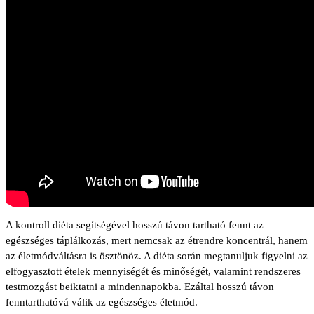
A kontroll diéta segítségével hosszú távon tartható fennt az
egészséges táplálkozás, mert nemcsak az étrendre koncentrál, hanem
az életmódváltásra is ösztönöz. A diéta során megtanuljuk figyelni az
elfogyasztott ételek mennyiségét és minőségét, valamint rendszeres
testmozgást beiktatni a mindennapokba. Ezáltal hosszú távon
fenntarthatóvá válik az egészséges életmód.