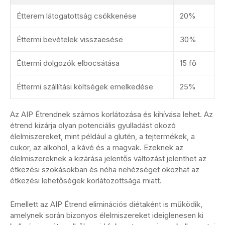
Étterem látogatottság csökkenése
20%
Éttermi bevételek visszaesése
30%
Éttermi dolgozók elbocsátása
15 fő
Éttermi szállítási költségek emelkedése
25%
Az AIP Étrendnek számos korlátozása és kihívása lehet. Az
étrend kizárja olyan potenciális gyulladást okozó
élelmiszereket, mint például a glutén, a tejtermékek, a
cukor, az alkohol, a kávé és a magvak. Ezeknek az
élelmiszereknek a kizárása jelentős változást jelenthet az
étkezési szokásokban és néha nehézséget okozhat az
étkezési lehetőségek korlátozottsága miatt.
Emellett az AIP Étrend eliminációs diétaként is működik,
amelynek során bizonyos élelmiszereket ideiglenesen ki