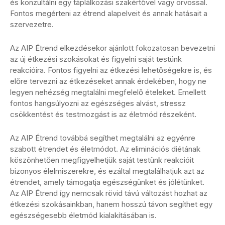
és konzultálni egy táplálkozási szakértővel vagy orvossal.
Fontos megérteni az étrend alapelveit és annak hatásait a
szervezetre.
Az AIP Étrend elkezdésekor ajánlott fokozatosan bevezetni
az új étkezési szokásokat és figyelni saját testünk
reakcióira. Fontos figyelni az étkezési lehetőségekre is, és
előre tervezni az étkezéseket annak érdekében, hogy ne
legyen nehézség megtalálni megfelelő ételeket. Emellett
fontos hangsúlyozni az egészséges alvást, stressz
csökkentést és testmozgást is az életmód részeként.
Az AIP Étrend továbbá segíthet megtalálni az egyénre
szabott étrendet és életmódot. Az eliminációs diétának
köszönhetően megfigyelhetjük saját testünk reakcióit
bizonyos élelmiszerekre, és ezáltal megtalálhatjuk azt az
étrendet, amely támogatja egészségünket és jólétünket.
Az AIP Étrend így nemcsak rövid távú változást hozhat az
étkezési szokásainkban, hanem hosszú távon segíthet egy
egészségesebb életmód kialakításában is.