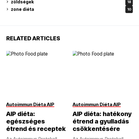
zöldségek
18
zone diéta
10
RELATED ARTICLES
Autoimmun Diéta AIP
Autoimmun Diéta AIP
AIP diéta:
AIP diéta: hatékony
egészséges
étrend a gyulladás
étrend és receptek
csökkentésére
Az Autoimmun Protokoll
Az Autoimmun Protokoll