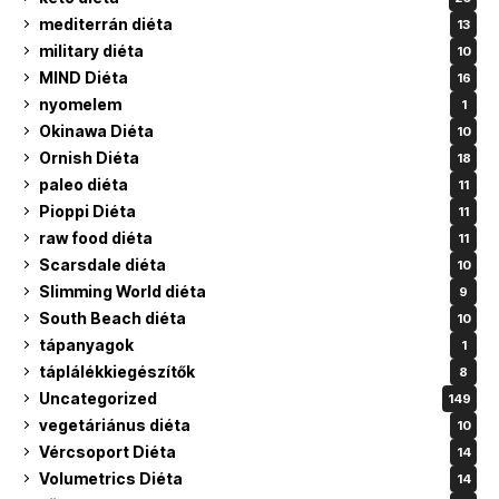
mediterrán diéta
13
military diéta
10
MIND Diéta
16
nyomelem
1
Okinawa Diéta
10
Ornish Diéta
18
paleo diéta
11
Pioppi Diéta
11
raw food diéta
11
Scarsdale diéta
10
Slimming World diéta
9
South Beach diéta
10
tápanyagok
1
táplálékkiegészítők
8
Uncategorized
149
vegetáriánus diéta
10
Vércsoport Diéta
14
Volumetrics Diéta
14