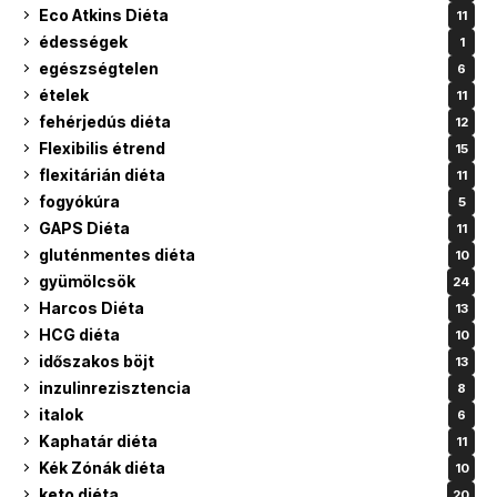
Eco Atkins Diéta
11
édességek
1
egészségtelen
6
ételek
11
fehérjedús diéta
12
Flexibilis étrend
15
flexitárián diéta
11
fogyókúra
5
GAPS Diéta
11
gluténmentes diéta
10
gyümölcsök
24
Harcos Diéta
13
HCG diéta
10
időszakos böjt
13
inzulinrezisztencia
8
italok
6
Kaphatár diéta
11
Kék Zónák diéta
10
keto diéta
20