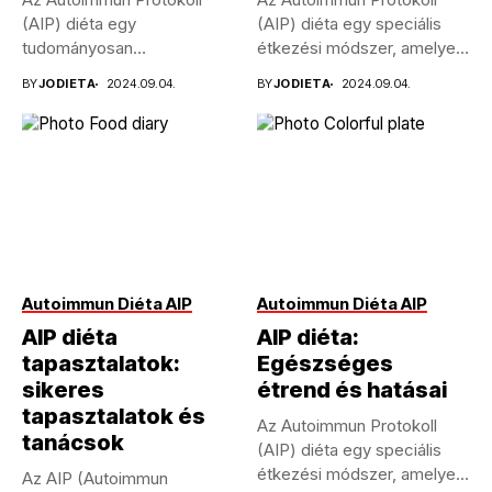
(AIP) diéta egy
(AIP) diéta egy speciális
tudományosan
étkezési módszer, amelyet
megalapozott étrend,
az autoimmun...
BY
JODIETA
2024.09.04.
BY
JODIETA
2024.09.04.
amelyet kifejezetten
autoimmun...
Autoimmun Diéta AIP
Autoimmun Diéta AIP
AIP diéta
AIP diéta:
tapasztalatok:
Egészséges
sikeres
étrend és hatásai
tapasztalatok és
Az Autoimmun Protokoll
tanácsok
(AIP) diéta egy speciális
étkezési módszer, amelyet
Az AIP (Autoimmun