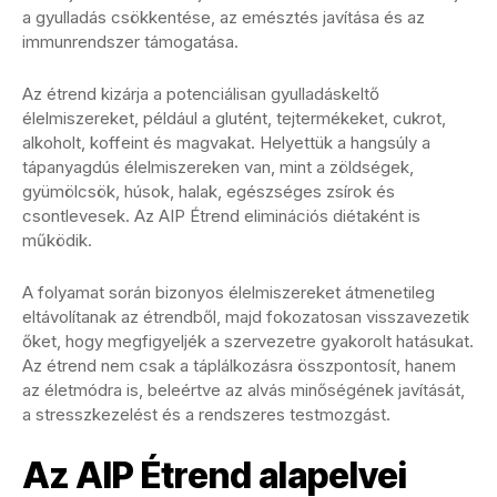
a gyulladás csökkentése, az emésztés javítása és az
immunrendszer támogatása.
Az étrend kizárja a potenciálisan gyulladáskeltő
élelmiszereket, például a glutént, tejtermékeket, cukrot,
alkoholt, koffeint és magvakat. Helyettük a hangsúly a
tápanyagdús élelmiszereken van, mint a zöldségek,
gyümölcsök, húsok, halak, egészséges zsírok és
csontlevesek. Az AIP Étrend eliminációs diétaként is
működik.
A folyamat során bizonyos élelmiszereket átmenetileg
eltávolítanak az étrendből, majd fokozatosan visszavezetik
őket, hogy megfigyeljék a szervezetre gyakorolt hatásukat.
Az étrend nem csak a táplálkozásra összpontosít, hanem
az életmódra is, beleértve az alvás minőségének javítását,
a stresszkezelést és a rendszeres testmozgást.
Az AIP Étrend alapelvei