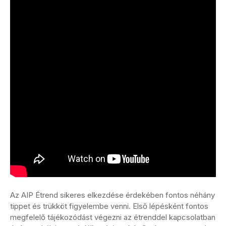
Az AIP Étrend sikeres elkezdése érdekében fontos néhány
tippet és trükköt figyelembe venni. Első lépésként fontos
megfelelő tájékozódást végezni az étrenddel kapcsolatban