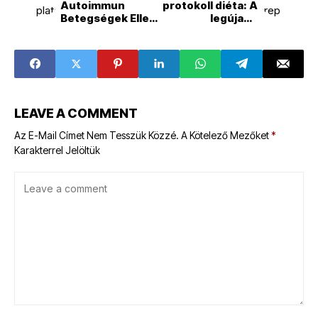
Autoimmun
protokoll diéta: A
Betegségek Ellen
legújabb
Hatékony
kutatások és
Táplálkozási
tapasztalatok
Módszer
LEAVE A COMMENT
Az E-Mail Címet Nem Tesszük Közzé.
A Kötelező Mezőket
*
Karakterrel Jelöltük