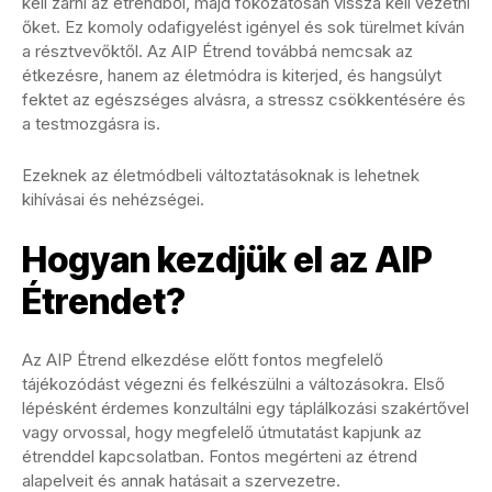
kell zárni az étrendből, majd fokozatosan vissza kell vezetni
őket. Ez komoly odafigyelést igényel és sok türelmet kíván
a résztvevőktől. Az AIP Étrend továbbá nemcsak az
étkezésre, hanem az életmódra is kiterjed, és hangsúlyt
fektet az egészséges alvásra, a stressz csökkentésére és
a testmozgásra is.
Ezeknek az életmódbeli változtatásoknak is lehetnek
kihívásai és nehézségei.
Hogyan kezdjük el az AIP
Étrendet?
Az AIP Étrend elkezdése előtt fontos megfelelő
tájékozódást végezni és felkészülni a változásokra. Első
lépésként érdemes konzultálni egy táplálkozási szakértővel
vagy orvossal, hogy megfelelő útmutatást kapjunk az
étrenddel kapcsolatban. Fontos megérteni az étrend
alapelveit és annak hatásait a szervezetre.