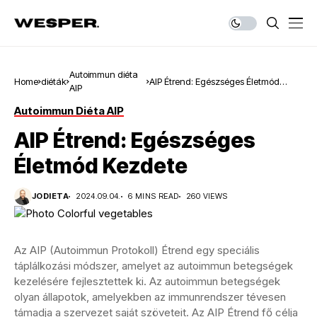
Autoimmun diéta
Home
diéták
AIP Étrend: Egészséges Életmód
AIP
Kezdete
Autoimmun Diéta AIP
AIP Étrend: Egészséges
Életmód Kezdete
JODIETA
2024.09.04.
6 MINS READ
260 VIEWS
Az AIP (Autoimmun Protokoll) Étrend egy speciális
táplálkozási módszer, amelyet az autoimmun betegségek
kezelésére fejlesztettek ki. Az autoimmun betegségek
olyan állapotok, amelyekben az immunrendszer tévesen
támadja a szervezet saját szöveteit. Az AIP Étrend fő célja