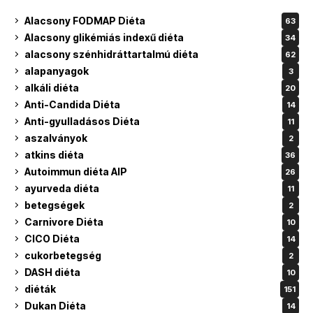
Alacsony FODMAP Diéta
63
Alacsony glikémiás indexű diéta
34
alacsony szénhidráttartalmú diéta
62
alapanyagok
3
alkáli diéta
20
Anti-Candida Diéta
14
Anti-gyulladásos Diéta
11
aszalványok
2
atkins diéta
36
Autoimmun diéta AIP
26
ayurveda diéta
11
betegségek
2
Carnivore Diéta
10
CICO Diéta
14
cukorbetegség
2
DASH diéta
10
diéták
151
Dukan Diéta
14