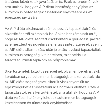
általános közérzetük javulásában is. Ezek az eredmények
arra utalnak, hogy az AIP diéta lehetőséget nyújthat az
autoimmun betegségek tüneteinek enyhítésére és az
egészség javítására.
Az AIP diéta alkalmazói számos pozitív tapasztalatról és
sikertörténetről számolnak be. Sokan beszámolnak arról,
hogy az AIP diéta segített csökkenteni a gyulladást, javítani
az emésztést és növelni az energiaszintet. Egyesek szerint
az AIP diéta alkalmazása után jelentős javulást tapasztaltak
autoimmun betegségük tüneteiben, mint például a
fáradtság, ízületi fájdalom és bőrproblémák.
Sikertörténetek között szerepelnek olyan emberek is, akik
korábban súlyos autoimmun betegségben szenvedtek, de
az AIP diéta segítségével sikerült visszanyerniük az
egészségüket és visszatérniük a normális élethez. Ezek a
tapasztalatok és sikertörténetek arra utalnak, hogy az AIP
diéta valóban hatékony lehet az autoimmun betegségek
kezelésében és tüneteinek enyhítésében.