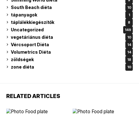
South Beach diéta
10
tápanyagok
1
táplálékkiegészítők
8
Uncategorized
149
vegetáriánus diéta
10
Vércsoport Diéta
14
Volumetrics Diéta
14
zöldségek
18
zone diéta
10
RELATED ARTICLES