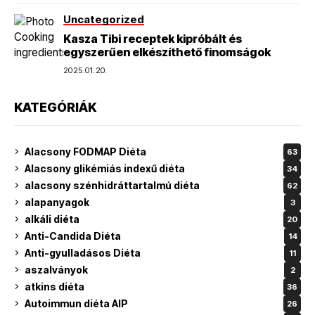
Uncategorized
Kasza Tibi receptek kipróbált és
egyszerűen elkészíthető finomságok
2025.01.20.
KATEGÓRIÁK
Alacsony FODMAP Diéta
63
Alacsony glikémiás indexű diéta
34
alacsony szénhidráttartalmú diéta
62
alapanyagok
3
alkáli diéta
20
Anti-Candida Diéta
14
Anti-gyulladásos Diéta
11
aszalványok
2
atkins diéta
36
Autoimmun diéta AIP
26