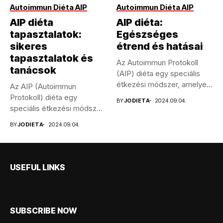
Autoimmun Diéta AIP
Autoimmun Diéta AIP
AIP diéta
AIP diéta:
tapasztalatok:
Egészséges
sikeres
étrend és hatásai
tapasztalatok és
Az Autoimmun Protokoll
tanácsok
(AIP) diéta egy speciális
étkezési módszer, amelyet
Az AIP (Autoimmun
kifejezetten autoimmun...
Protokoll) diéta egy
BY
JODIETA
2024.09.04.
speciális étkezési módszer,
amelyet autoimmun
BY
JODIETA
2024.09.04.
betegségekben...
USEFUL LINKS
SUBSCRIBE NOW