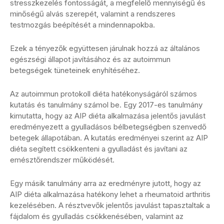
stresszkezelés fontosságát, a megfelelő mennyiségű és
minőségű alvás szerepét, valamint a rendszeres
testmozgás beépítését a mindennapokba.
Ezek a tényezők együttesen járulnak hozzá az általános
egészségi állapot javításához és az autoimmun
betegségek tüneteinek enyhítéséhez.
Az autoimmun protokoll diéta hatékonyságáról számos
kutatás és tanulmány számol be. Egy 2017-es tanulmány
kimutatta, hogy az AIP diéta alkalmazása jelentős javulást
eredményezett a gyulladásos bélbetegségben szenvedő
betegek állapotában. A kutatás eredményei szerint az AIP
diéta segített csökkenteni a gyulladást és javítani az
emésztőrendszer működését.
Egy másik tanulmány arra az eredményre jutott, hogy az
AIP diéta alkalmazása hatékony lehet a rheumatoid arthritis
kezelésében. A résztvevők jelentős javulást tapasztaltak a
fájdalom és gyulladás csökkenésében, valamint az