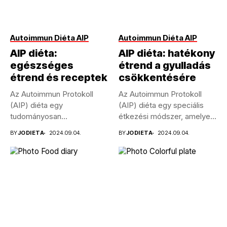
Autoimmun Diéta AIP
Autoimmun Diéta AIP
AIP diéta:
AIP diéta: hatékony
egészséges
étrend a gyulladás
étrend és receptek
csökkentésére
Az Autoimmun Protokoll
Az Autoimmun Protokoll
(AIP) diéta egy
(AIP) diéta egy speciális
tudományosan
étkezési módszer, amelyet
megalapozott étrend,
az autoimmun...
BY
JODIETA
2024.09.04.
BY
JODIETA
2024.09.04.
amelyet kifejezetten
autoimmun...