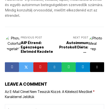
és egyéb autoimmun betegségekben szenvedők számára.
Mindig konzultálj orvosoddal, mielőtt elkezdenéd ezt az
étrendet.
PREVIOUS POST
NEXT POST
AIP Étrend:
Autoimmun
Egészséges
Protokoll Diéta:
Életmód Kezdete
Az
Immunrendszer
Erősítése és
Gyulladások
Csökkentése
LEAVE A COMMENT
Az E-Mail Címet Nem Tesszük Közzé.
A Kötelező Mezőket
*
Karakterrel Jelöltük