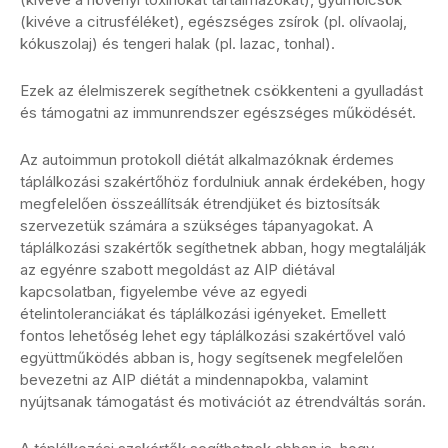
(kivéve a citrusféléket), egészséges zsírok (pl. olívaolaj,
kókuszolaj) és tengeri halak (pl. lazac, tonhal).
Ezek az élelmiszerek segíthetnek csökkenteni a gyulladást
és támogatni az immunrendszer egészséges működését.
Az autoimmun protokoll diétát alkalmazóknak érdemes
táplálkozási szakértőhöz fordulniuk annak érdekében, hogy
megfelelően összeállítsák étrendjüket és biztosítsák
szervezetük számára a szükséges tápanyagokat. A
táplálkozási szakértők segíthetnek abban, hogy megtalálják
az egyénre szabott megoldást az AIP diétával
kapcsolatban, figyelembe véve az egyedi
ételintoleranciákat és táplálkozási igényeket. Emellett
fontos lehetőség lehet egy táplálkozási szakértővel való
együttműködés abban is, hogy segítsenek megfelelően
bevezetni az AIP diétát a mindennapokba, valamint
nyújtsanak támogatást és motivációt az étrendváltás során.