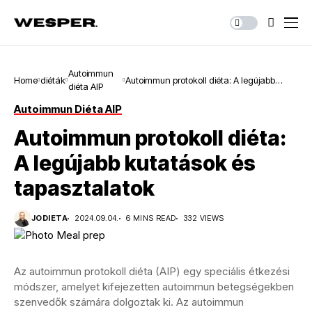
Autoimmun
Home
diéták
Autoimmun protokoll diéta: A legújabb
diéta AIP
kutatások és tapasztalatok
Autoimmun Diéta AIP
Autoimmun protokoll diéta:
A legújabb kutatások és
tapasztalatok
JODIETA
2024.09.04.
6 MINS READ
332 VIEWS
Az autoimmun protokoll diéta (AIP) egy speciális étkezési
módszer, amelyet kifejezetten autoimmun betegségekben
szenvedők számára dolgoztak ki. Az autoimmun