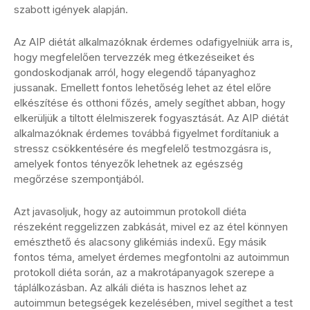
szabott igények alapján.
Az AIP diétát alkalmazóknak érdemes odafigyelniük arra is,
hogy megfelelően tervezzék meg étkezéseiket és
gondoskodjanak arról, hogy elegendő tápanyaghoz
jussanak. Emellett fontos lehetőség lehet az étel előre
elkészítése és otthoni főzés, amely segíthet abban, hogy
elkerüljük a tiltott élelmiszerek fogyasztását. Az AIP diétát
alkalmazóknak érdemes továbbá figyelmet fordítaniuk a
stressz csökkentésére és megfelelő testmozgásra is,
amelyek fontos tényezők lehetnek az egészség
megőrzése szempontjából.
Azt javasoljuk, hogy az autoimmun protokoll diéta
részeként reggelizzen zabkását, mivel ez az étel könnyen
emészthető és alacsony glikémiás indexű. Egy másik
fontos téma, amelyet érdemes megfontolni az autoimmun
protokoll diéta során, az a makrotápanyagok szerepe a
táplálkozásban. Az alkáli diéta is hasznos lehet az
autoimmun betegségek kezelésében, mivel segíthet a test