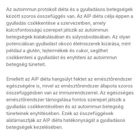
Az autoimmun protokoll diéta és a gyulladásos betegségek
között szoros összefüggés van. Az AIP diéta célja éppen a
gyulladás csökkentése a szervezetben, amely
kulcsfontosságú szerepet játszik az autoimmun
betegségek kialakulásában és súlyosbodásában. Az olyan
potenciálisan gyulladást okozó élelmiszerek kizárása, mint
például a glutén, tejtermékek és cukor, segíthet
csökkenteni a gyulladást és enyhíteni az autoimmun
betegség tüneteit.
Emellett az AIP diéta hangsúlyt fektet az emésztőrendszer
egészségére is, mivel az emésztőrendszer állapota szoros
összefüggésben van az immunrendszerrel. Az egészséges
emésztőrendszer támogatása fontos szerepet játszik a
gyulladás csökkentésében és az autoimmun betegség
tüneteinek enyhítésében. Ezek az összefüggések
alátámasztják az AIP diéta hatékonyságát a gyulladásos
betegségek kezelésében.