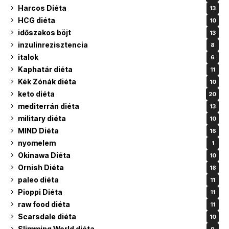
Harcos Diéta
13
HCG diéta
10
időszakos böjt
13
inzulinrezisztencia
8
italok
6
Kaphatár diéta
11
Kék Zónák diéta
10
keto diéta
20
mediterrán diéta
13
military diéta
10
MIND Diéta
16
nyomelem
1
Okinawa Diéta
10
Ornish Diéta
18
paleo diéta
11
Pioppi Diéta
11
raw food diéta
11
Scarsdale diéta
10
Slimming World diéta
9