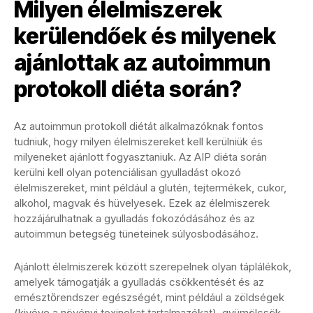
Milyen élelmiszerek
kerülendőek és milyenek
ajánlottak az autoimmun
protokoll diéta során?
Az autoimmun protokoll diétát alkalmazóknak fontos
tudniuk, hogy milyen élelmiszereket kell kerülniük és
milyeneket ajánlott fogyasztaniuk. Az AIP diéta során
kerülni kell olyan potenciálisan gyulladást okozó
élelmiszereket, mint például a glutén, tejtermékek, cukor,
alkohol, magvak és hüvelyesek. Ezek az élelmiszerek
hozzájárulhatnak a gyulladás fokozódásához és az
autoimmun betegség tüneteinek súlyosbodásához.
Ajánlott élelmiszerek között szerepelnek olyan táplálékok,
amelyek támogatják a gyulladás csökkentését és az
emésztőrendszer egészségét, mint például a zöldségek
(kivéve a növényi toxinokat tartalmazókat), gyümölcsök