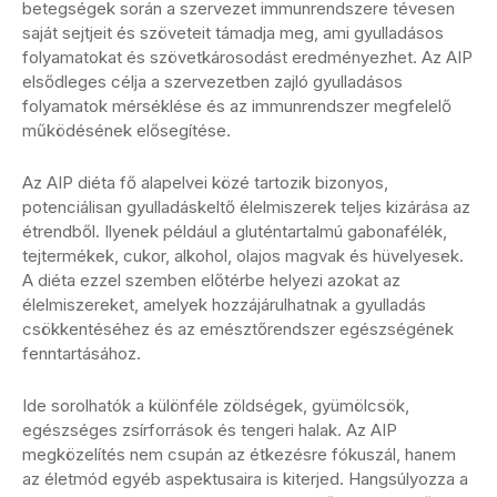
betegségek során a szervezet immunrendszere tévesen
saját sejtjeit és szöveteit támadja meg, ami gyulladásos
folyamatokat és szövetkárosodást eredményezhet. Az AIP
elsődleges célja a szervezetben zajló gyulladásos
folyamatok mérséklése és az immunrendszer megfelelő
működésének elősegítése.
Az AIP diéta fő alapelvei közé tartozik bizonyos,
potenciálisan gyulladáskeltő élelmiszerek teljes kizárása az
étrendből. Ilyenek például a gluténtartalmú gabonafélék,
tejtermékek, cukor, alkohol, olajos magvak és hüvelyesek.
A diéta ezzel szemben előtérbe helyezi azokat az
élelmiszereket, amelyek hozzájárulhatnak a gyulladás
csökkentéséhez és az emésztőrendszer egészségének
fenntartásához.
Ide sorolhatók a különféle zöldségek, gyümölcsök,
egészséges zsírforrások és tengeri halak. Az AIP
megközelítés nem csupán az étkezésre fókuszál, hanem
az életmód egyéb aspektusaira is kiterjed. Hangsúlyozza a